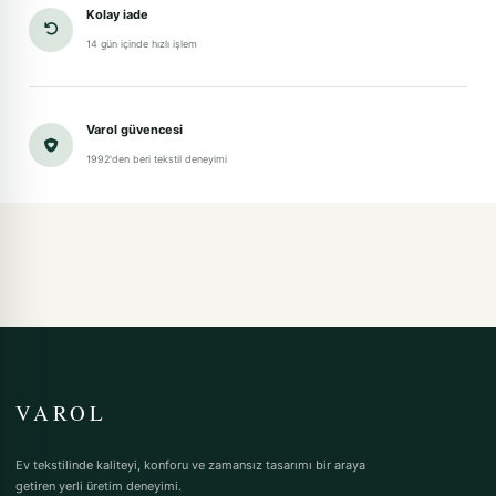
Kolay iade
14 gün içinde hızlı işlem
Varol güvencesi
1992'den beri tekstil deneyimi
VAROL
Ev tekstilinde kaliteyi, konforu ve zamansız tasarımı bir araya
getiren yerli üretim deneyimi.