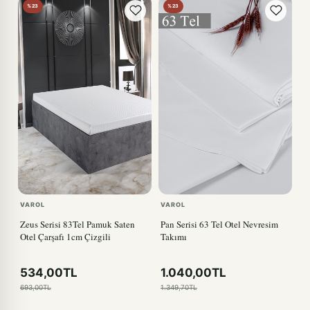
%23
%23
VAROL
VAROL
Zeus Serisi 83Tel Pamuk Saten
Pan Serisi 63 Tel Otel Nevresim
Otel Çarşafı 1cm Çizgili
Takımı
534,00TL
1.040,00TL
693,00TL
1.349,70TL