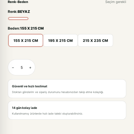
Renk-Beden
Seçim gerekli
Renk:
BEYAZ
Beden:
155 X 215 CM
155 X 215 CM
195 X 215 CM
215 X 235 CM
BEYAZ-155 X 215 CM
−
+
BEYAZ-195 X 215 CM · +195,00TL
BEYAZ-215 X 235 CM · +351,00TL
Güvenli ve hızlı teslimat
Stoktan gönderim ve sipariş durumunu hesabınızdan takip etme kolaylığı.
14 gün kolay iade
Kullanılmamış ürünlerde hızlı iade talebi oluşturabilirsiniz.