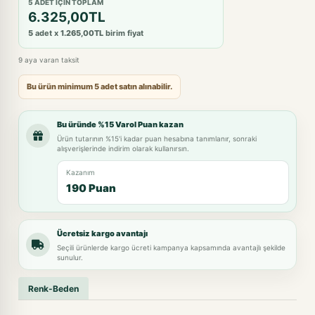
5 ADET IÇIN TOPLAM
6.325,00TL
5
adet x
1.265,00TL
birim fiyat
9 aya varan taksit
Bu ürün minimum 5 adet satın alınabilir.
Bu üründe %15 Varol Puan kazan
Ürün tutarının %15'i kadar puan hesabına tanımlanır, sonraki
alışverişlerinde indirim olarak kullanırsın.
Kazanım
190 Puan
Ücretsiz kargo avantajı
Seçili ürünlerde kargo ücreti kampanya kapsamında avantajlı şekilde
sunulur.
Renk-Beden