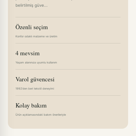
belirtilmiş güve...
Özenli seçim
Konfor odaklı malzeme ve üretim
4 mevsim
Yaşam alanınıza uyumlu kullanım
Varol güvencesi
1992'den beri tekstil deneyimi
Kolay bakım
Ürün açıklamasındaki bakım önerileriyle