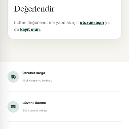
Değerlendir
Lütfen değerlendirme yapmak için
oturum açın
ya
da
kayıt olun
.
Ücretsiz kargo
Aktif kampanya limitinde
Güvenli ödeme
SSL korumalı altyapı