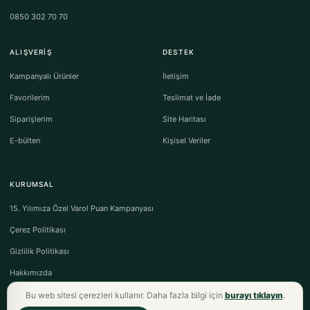
0850 302 70 70
ALIŞVERIŞ
DESTEK
Kampanyalı Ürünler
İletişim
Favorilerim
Teslimat ve İade
Siparişlerim
Site Haritası
E-bülten
Kişisel Veriler
KURUMSAL
15. Yılımıza Özel Varol Puan Kampanyası
Çerez Politikası
Gizlilik Politikası
Hakkımızda
Bu web sitesi çerezleri kullanır. Daha fazla bilgi için
burayı tıklayın
.