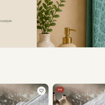
ncesiyle
%12