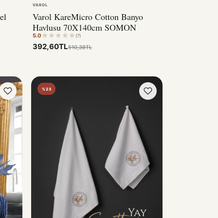
VAROL
el
Varol KareMicro Cotton Banyo
Havlusu 70X140cm SOMON
5.0
(7)
392,60TL
510,38TL
%23