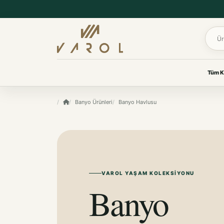
Ürün 
Tüm K
UYKU & KONFOR
Banyo Ürünleri
Banyo Havlusu
VAROL KOLEKSIYONLARI
Yastık
Her oda için
Yorgan
özenle seçildi.
Yatak Koruyucu Alez
Yatak Örtüleri
Ev tekstilinden yaşam
Battaniye
ürünlerine, ihtiyacınız olan
koleksiyona kolayca ulaşın.
VAROL YAŞAM KOLEKSIYONU
KOKU & BAKIM
Banyo
Koku & Bakım
TÜM KOLEKSIYONLARI GÖR