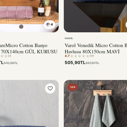
4
SOMON
VAROL
areMicro Cotton Banyo
Varol Venedik Micro Cotton 
u 70X140cm GÜL KURUSU
Havlusu 80X150cm MAVİ
4.7
(7)
(17)
TL
505,90TL
510,38TL
657,67TL
%23