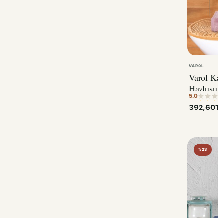
VAROL
Varol K
Havlus
5.0
392,60
%23