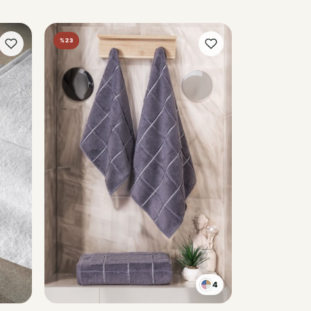
%23
4
SOMON