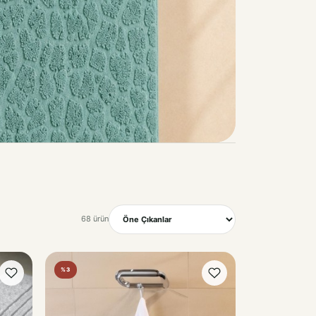
68 ürün
Sırala
%3