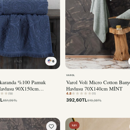
6
VAROL
akaranda %100 Pamuk
Varol Voli Micro Cotton Bany
Havlusu 90X150cm
Havlusu 70X140cm MİNT
4.8
AMENT
(19)
(11)
TL
392,60TL
651,95TL
510,38TL
%21