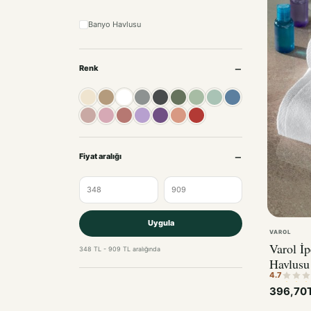
Banyo Havlusu
Renk
Krem
Bej
Beyaz
Gri
Antrasit
Yeşil
Açık Yeşil
Mint
Mavi
Pudra
Pembe
Gül kurusu
Lila
Mor
Somon
Kırmızı
Fiyat aralığı
Uygula
VAROL
Varol İp
348 TL - 909 TL aralığında
Havlusu
4.7
396,70