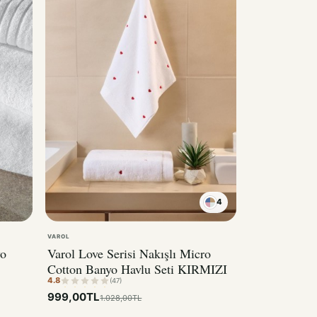
4
VAROL
yo
Varol Love Serisi Nakışlı Micro
Cotton Banyo Havlu Seti KIRMIZI
4.8
(47)
999,00TL
1.028,00TL