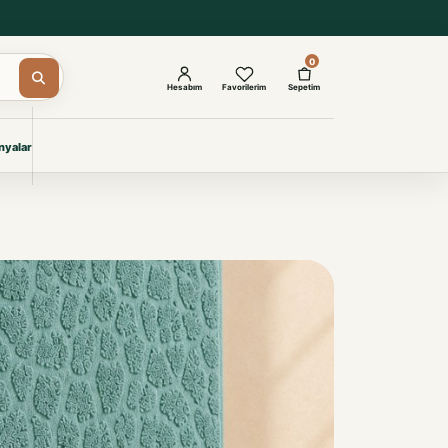
0
Hesabım
Favorilerim
Sepetim
yalar
ŞAM
eri
IYONLAR
Giyimi
KURUMSAL ÇÖZÜMLER
Toptan Otel Tekstili
Projelere özel, dayanıklı tekstil
seçkileri.
İncele