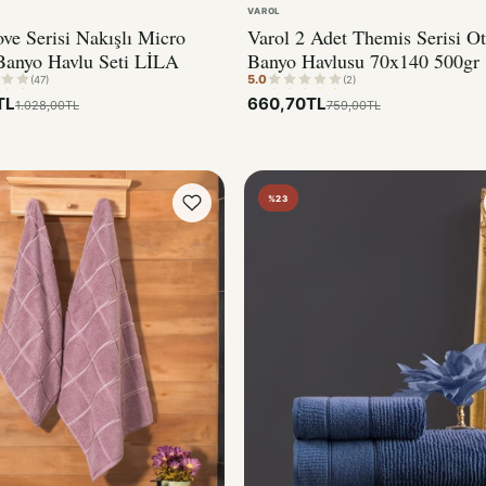
VAROL
ve Serisi Nakışlı Micro
Varol 2 Adet Themis Serisi Ot
Banyo Havlu Seti LİLA
Banyo Havlusu 70x140 500gr
5.0
(47)
(2)
TL
660,70TL
1.028,00TL
759,00TL
%23