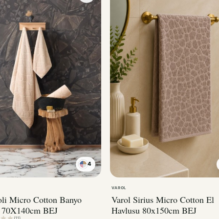
4
VAROL
oli Micro Cotton Banyo
Varol Sirius Micro Cotton El
u 70X140cm BEJ
Havlusu 80x150cm BEJ
(11)