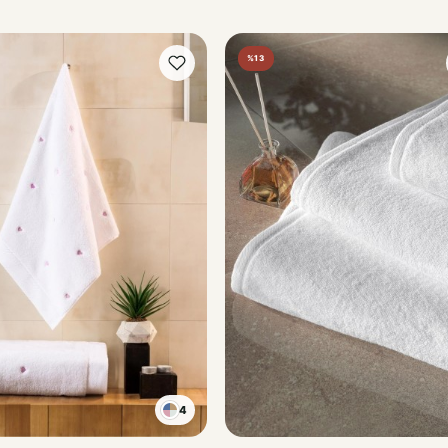
%13
4