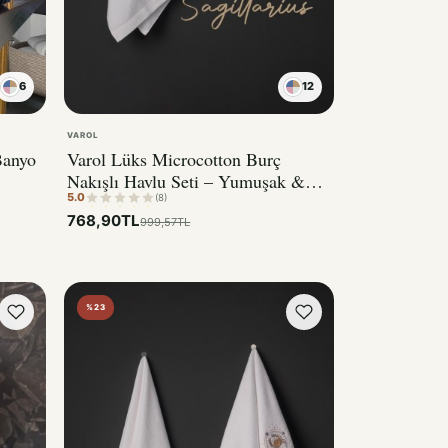
6
12
VAROL
Banyo
Varol Lüks Microcotton Burç
Nakışlı Havlu Seti – Yumuşak &
5.0
Dayanıklı YAY
(8)
768,90TL
999,57TL
%23