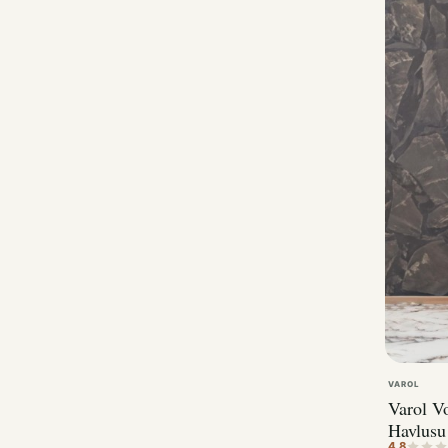
VAROL
Varol V
Havlus
4.8