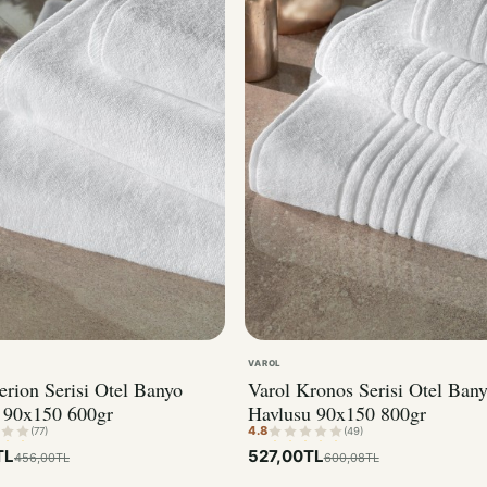
VAROL
erion Serisi Otel Banyo
Varol Kronos Serisi Otel Ban
 90x150 600gr
Havlusu 90x150 800gr
4.8
(77)
(49)
TL
527,00TL
456,00TL
600,08TL