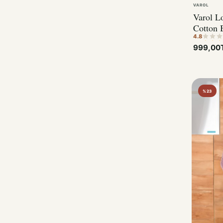
VAROL
Varol Lo
Cotton 
4.8
999,00
%23