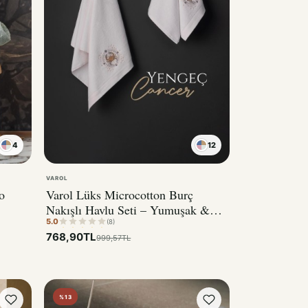
4
12
VAROL
o
Varol Lüks Microcotton Burç
Nakışlı Havlu Seti – Yumuşak &
5.0
Dayanıklı YENGEÇ
(8)
768,90TL
999,57TL
%13