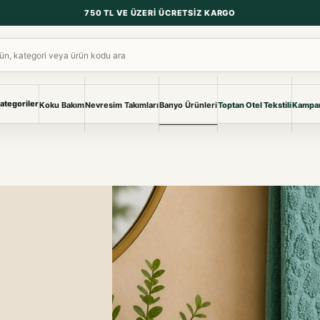
750 TL VE ÜZERI ÜCRETSIZ KARGO
ara
ategoriler
Koku Bakım
Nevresim Takımları
Banyo Ürünleri
Toptan Otel Tekstili
Kampan
NEVRESIM & PIKE
BANYO & YA
Nevresim Takımları
Banyo Ürünl
Pike ve Pike Takımları
TÜM KOLEKS
Çarşaf & Çarşaf Takımı
Pijama & Ev 
BEBEK
Bebek Ürünleri