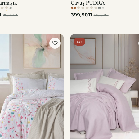
4.5
(1)
(80)
TL
399,90TL
613,34TL
519,87TL
%29