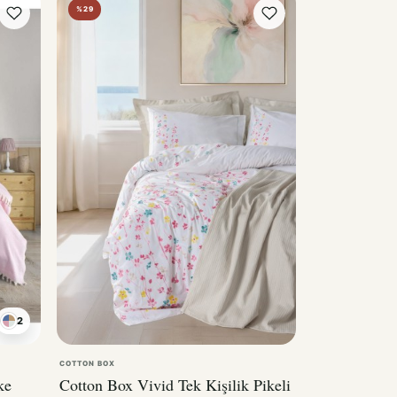
2
COTTON BOX
ke
Cotton Box Vivid Tek Kişilik Pikeli
Nevresim Takımı Flare Bej