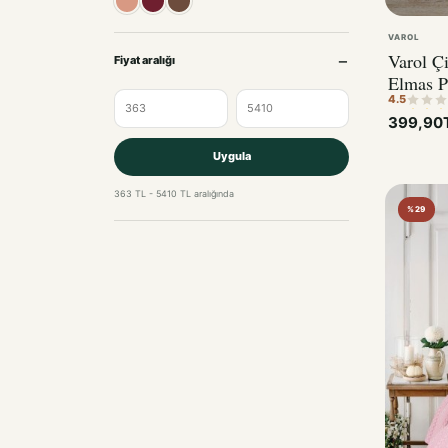
VAROL
Varol Çi
Fiyat aralığı
Elmas
4.5
399,90
Uygula
363 TL - 5410 TL aralığında
%29