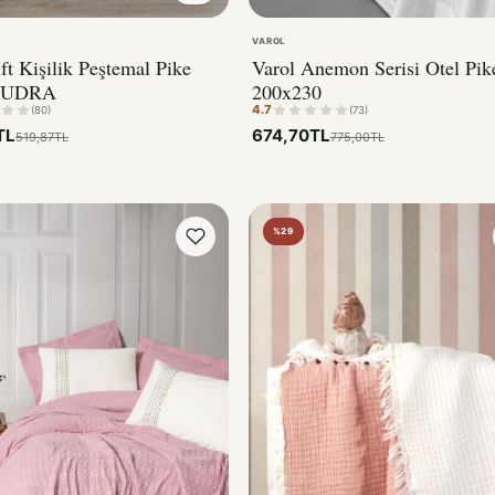
VAROL
ft Kişilik Peştemal Pike
Varol Anemon Serisi Otel Pik
 PUDRA
200x230
4.7
(80)
(73)
TL
674,70TL
519,87TL
775,00TL
%29