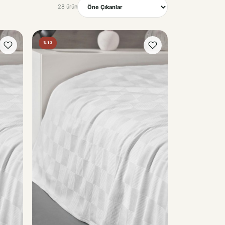
Sırala
%13