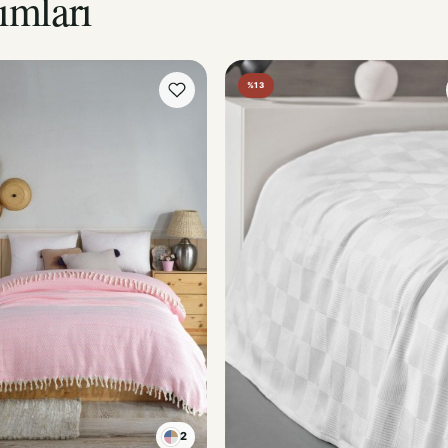
%13
2