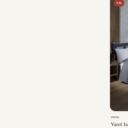
VAROL
Varol J
Pike - 