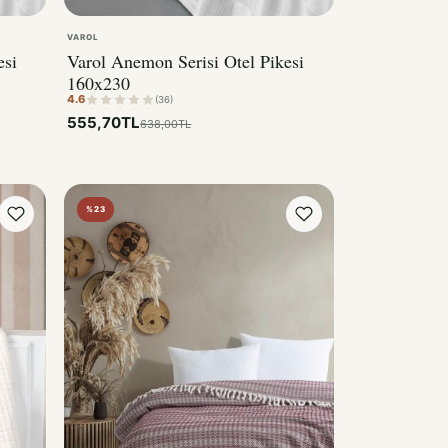
VAROL
esi
Varol Anemon Serisi Otel Pikesi
160x230
4.6
(36)
555,70TL
638,00TL
%23