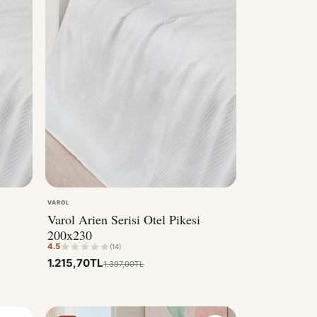
VAROL
Varol Arien Serisi Otel Pikesi
200x230
4.5
(14)
1.215,70TL
1.397,00TL
%29