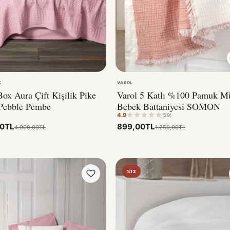
X
VAROL
ox Aura Çift Kişilik Pike
Varol 5 Katlı %100 Pamuk Mü
Pebble Pembe
Bebek Battaniyesi SOMON
4.9
(29)
00TL
899,00TL
4.900,00TL
1.259,00TL
%13