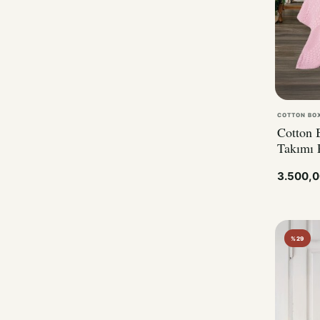
COTTON BO
Cotton B
Takımı 
3.500,
%29