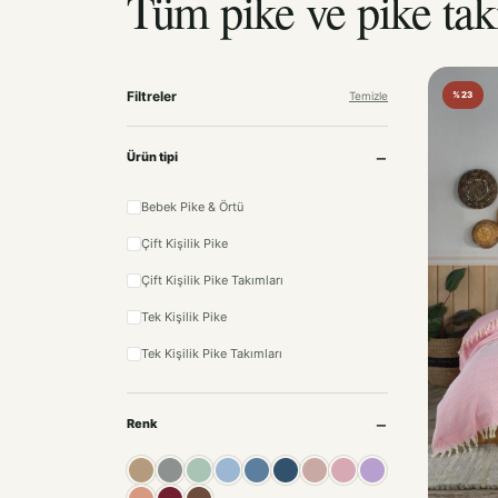
Filtreler
Temizle
%23
Ürün tipi
Bebek Pike & Örtü
Çift Kişilik Pike
Çift Kişilik Pike Takımları
Tek Kişilik Pike
Tek Kişilik Pike Takımları
Renk
Bej
Gri
Mint
Açık Mavi
Mavi
İndigo
Pudra
Pembe
Lila
Somon
Bordo
Kahve