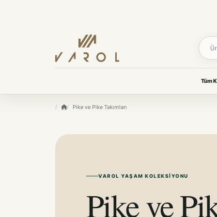
Ürün 
Tüm K
UYKU & KONFOR
Pike ve Pike Takımları
VAROL KOLEKSIYONLARI
Yastık
Her oda için
Yorgan
özenle seçildi.
Yatak Koruyucu Alez
Yatak Örtüleri
Ev tekstilinden yaşam
Battaniye
ürünlerine, ihtiyacınız olan
koleksiyona kolayca ulaşın.
VAROL YAŞAM KOLEKSIYONU
KOKU & BAKIM
Pike ve Pi
Koku & Bakım
TÜM KOLEKSIYONLARI GÖR