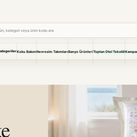
750 TL VE ÜZERI ÜCRETSIZ KARGO
ara
ategoriler
Koku Bakım
Nevresim Takımları
Banyo Ürünleri
Toptan Otel Tekstili
Kampan
NEVRESIM & PIKE
BANYO & YA
Nevresim Takımları
Banyo Ürünl
Pike ve Pike Takımları
TÜM KOLEKS
Çarşaf & Çarşaf Takımı
Pijama & Ev 
BEBEK
Bebek Ürünleri
ke