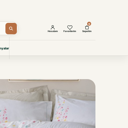
0
Hesabım
Favorilerim
Sepetim
yalar
ŞAM
eri
IYONLAR
Giyimi
KURUMSAL ÇÖZÜMLER
Toptan Otel Tekstili
Projelere özel, dayanıklı tekstil
seçkileri.
İncele