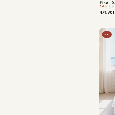
5.0
471,80
%29