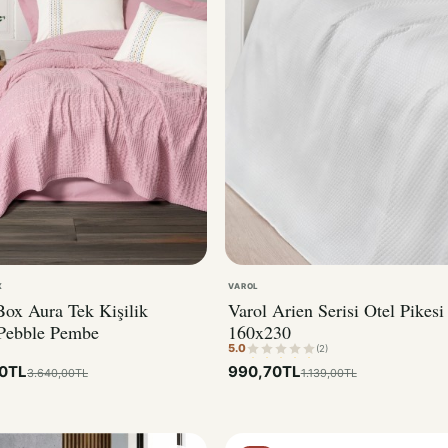
X
VAROL
Box Aura Tek Kişilik
Varol Arien Serisi Otel Pikesi
Pebble Pembe
160x230
5.0
(2)
00TL
990,70TL
3.640,00TL
1.139,00TL
%23