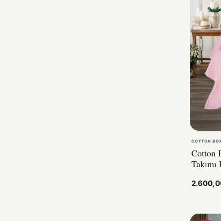
COTTON BO
Cotton 
Takımı 
2.600,
%23