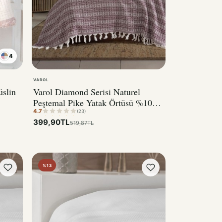
4
VAROL
slin
Varol Diamond Serisi Naturel
Peştemal Pike Yatak Örtüsü %100
4.7
Pamuk
(23)
399,90TL
519,87TL
%13