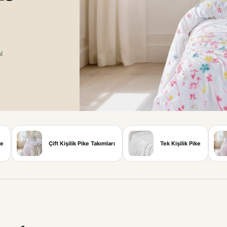
l
ke
Çift Kişilik Pike Takımları
Tek Kişilik Pike
ımları