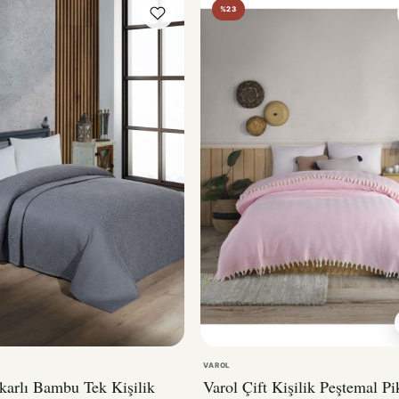
VAROL
akarlı Bambu Tek Kişilik
Varol Çift Kişilik Peştemal Pi
Sarmaşık
Çavuş PUDRA