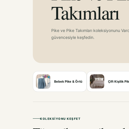
Takımları
Pike ve Pike Takımları koleksiyonunu Varo
güvencesiyle keşfedin.
Bebek Pike & Örtü
Çift Kişilik Pi
KOLEKSIYONU KEŞFET
Tüm pike ve pike tak