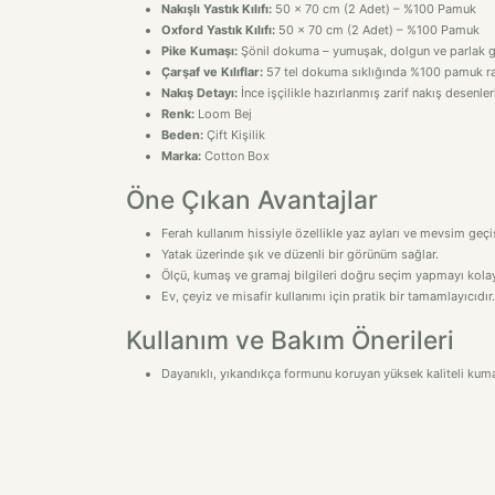
Nakışlı Yastık Kılıfı:
50 x 70 cm (2 Adet) – %100 Pamuk
Oxford Yastık Kılıfı:
50 x 70 cm (2 Adet) – %100 Pamuk
Pike Kumaşı:
Şönil dokuma – yumuşak, dolgun ve parlak 
Çarşaf ve Kılıflar:
57 tel dokuma sıklığında %100 pamuk r
Nakış Detayı:
İnce işçilikle hazırlanmış zarif nakış desenler
Renk:
Loom Bej
Beden:
Çift Kişilik
Marka:
Cotton Box
Öne Çıkan Avantajlar
Ferah kullanım hissiyle özellikle yaz ayları ve mevsim geçişl
Yatak üzerinde şık ve düzenli bir görünüm sağlar.
Ölçü, kumaş ve gramaj bilgileri doğru seçim yapmayı kolayl
Ev, çeyiz ve misafir kullanımı için pratik bir tamamlayıcıdır.
Kullanım ve Bakım Önerileri
Dayanıklı, yıkandıkça formunu koruyan yüksek kaliteli kum