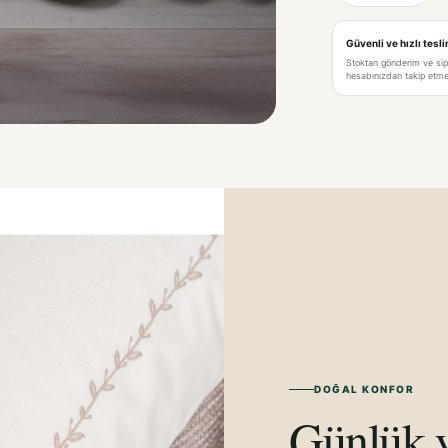
Güvenli ve hızlı tesl
Stoktan gönderim ve si
hesabınızdan takip etme 
DOĞAL KONFOR
Günlük y