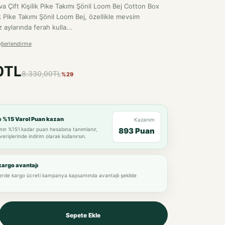
 Çift Kişilik Pike Takımı Şönil Loom Bej Cotton Box
k Pike Takımı Şönil Loom Bej, özellikle mevsim
 aylarında ferah kulla...
eğerlendirme
0TL
8.330,00TL
%29
e %15 Varol Puan kazan
Kazanım
nın %15'i kadar puan hesabına tanımlanır,
893 Puan
verişlerinde indirim olarak kullanırsın.
kargo avantajı
lerde kargo ücreti kampanya kapsamında avantajlı şekilde
Sepete Ekle