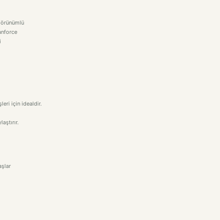
görünümlü
anforce
i
eri için idealdir.
aştırır.
aşlar