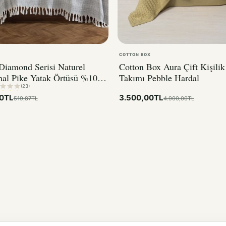
COTTON BOX
Diamond Serisi Naturel
Cotton Box Aura Çift Kişilik
mal Pike Yatak Örtüsü %100
Takımı Pebble Hardal
k
(23)
0TL
3.500,00TL
519,87TL
4.900,00TL