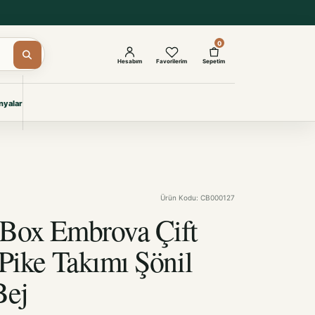
0
Hesabım
Favorilerim
Sepetim
yalar
ŞAM
eri
IYONLAR
Giyimi
Ürün Kodu: CB000127
KURUMSAL ÇÖZÜMLER
Toptan Otel Tekstili
 Box Embrova Çift
Projelere özel, dayanıklı tekstil
seçkileri.
 Pike Takımı Şönil
Bej
İncele