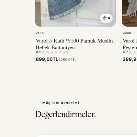
4
VAROL
VAROL
Varol 5 Katlı %100 Pamuk Müslin
Varol 
Bebek Battaniyesi
Peşte
4.9
4.7
Pamu
(29)
899,00TL
399,9
1.259,00TL
MÜŞTERI DENEYIMI
Değerlendirmeler.