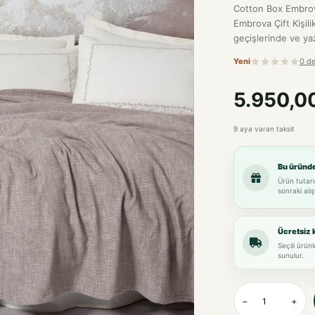
Cotton Box Embrova
Embrova Çift Kişili
geçişlerinde ve yaz
Yeni
0 d
5.950,0
9 aya varan taksit
Bu üründ
Ürün tutarı
sonraki alış
Ücretsiz 
Seçili ürün
sunulur.
−
+