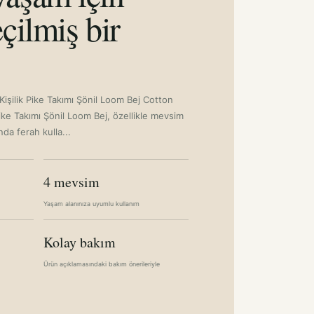
çilmiş bir
işilik Pike Takımı Şönil Loom Bej Cotton
ike Takımı Şönil Loom Bej, özellikle mevsim
nda ferah kulla...
4 mevsim
Yaşam alanınıza uyumlu kullanım
Kolay bakım
Ürün açıklamasındaki bakım önerileriyle