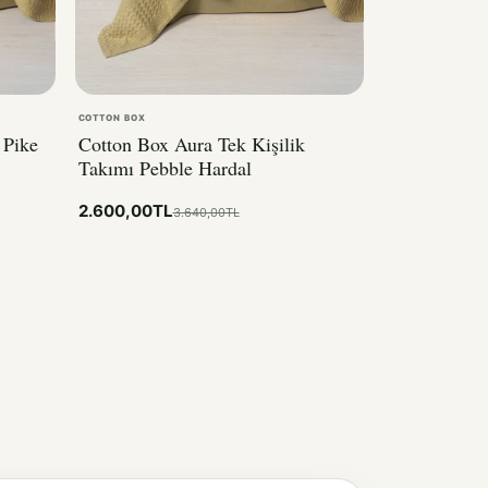
COTTON BOX
 Pike
Cotton Box Aura Tek Kişilik
Takımı Pebble Hardal
2.600,00TL
3.640,00TL