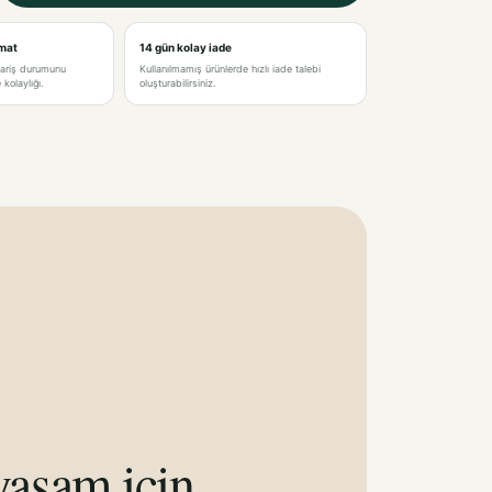
imat
14 gün kolay iade
pariş durumunu
Kullanılmamış ürünlerde hızlı iade talebi
kolaylığı.
oluşturabilirsiniz.
aşam için