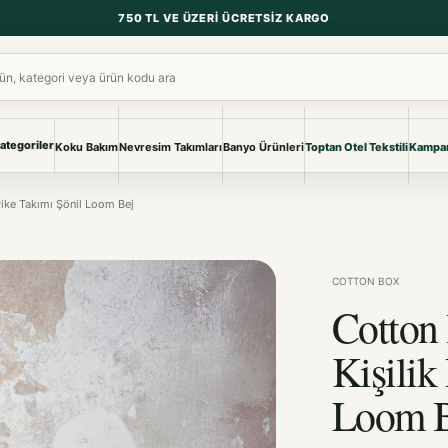
750 TL VE ÜZERI ÜCRETSIZ KARGO
ara
ategoriler
Koku Bakım
Nevresim Takımları
Banyo Ürünleri
Toptan Otel Tekstili
Kampan
NEVRESIM & PIKE
BANYO & YA
Pike Takımı Şönil Loom Bej
Nevresim Takımları
Banyo Ürünl
Pike ve Pike Takımları
TÜM KOLEKS
Çarşaf & Çarşaf Takımı
Pijama & Ev 
COTTON BOX
Cotton
BEBEK
Bebek Ürünleri
Kişilik
Loom 