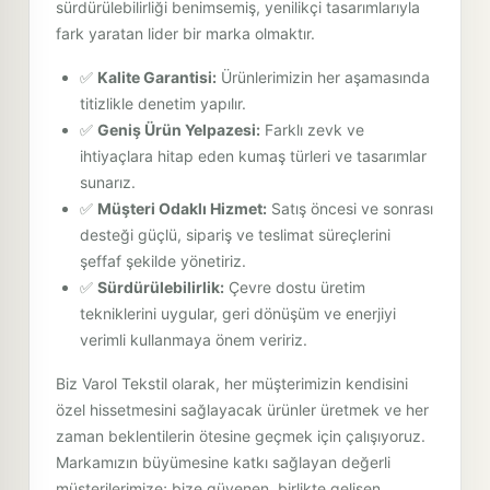
sürdürülebilirliği benimsemiş, yenilikçi tasarımlarıyla
fark yaratan lider bir marka olmaktır.
✅
Kalite Garantisi:
Ürünlerimizin her aşamasında
titizlikle denetim yapılır.
✅
Geniş Ürün Yelpazesi:
Farklı zevk ve
ihtiyaçlara hitap eden kumaş türleri ve tasarımlar
sunarız.
✅
Müşteri Odaklı Hizmet:
Satış öncesi ve sonrası
desteği güçlü, sipariş ve teslimat süreçlerini
şeffaf şekilde yönetiriz.
✅
Sürdürülebilirlik:
Çevre dostu üretim
tekniklerini uygular, geri dönüşüm ve enerjiyi
verimli kullanmaya önem veririz.
Biz Varol Tekstil olarak, her müşterimizin kendisini
özel hissetmesini sağlayacak ürünler üretmek ve her
zaman beklentilerin ötesine geçmek için çalışıyoruz.
Markamızın büyümesine katkı sağlayan değerli
müşterilerimize; bize güvenen, birlikte gelişen