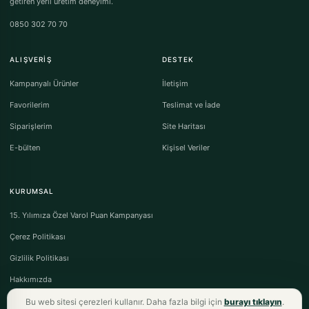
getiren yerli üretim deneyimi.
0850 302 70 70
ALIŞVERIŞ
DESTEK
Kampanyalı Ürünler
İletişim
Favorilerim
Teslimat ve İade
Siparişlerim
Site Haritası
E-bülten
Kişisel Veriler
KURUMSAL
15. Yılımıza Özel Varol Puan Kampanyası
Çerez Politikası
Gizlilik Politikası
Hakkımızda
Bu web sitesi çerezleri kullanır. Daha fazla bilgi için
burayı tıklayın
.