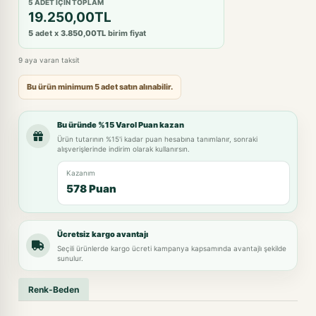
5 ADET IÇIN TOPLAM
19.250,00TL
5
adet x
3.850,00TL
birim fiyat
9 aya varan taksit
Bu ürün minimum 5 adet satın alınabilir.
Bu üründe %15 Varol Puan kazan
Ürün tutarının %15'i kadar puan hesabına tanımlanır, sonraki
alışverişlerinde indirim olarak kullanırsın.
Kazanım
578 Puan
Ücretsiz kargo avantajı
Seçili ürünlerde kargo ücreti kampanya kapsamında avantajlı şekilde
sunulur.
Renk-Beden