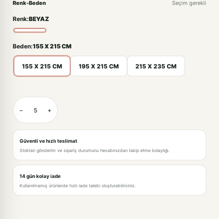
Renk-Beden
Seçim gerekli
Renk:
BEYAZ
Beden:
155 X 215 CM
155 X 215 CM
195 X 215 CM
215 X 235 CM
BEYAZ-155 X 215 CM
−
+
BEYAZ-195 X 215 CM · +909,00TL
BEYAZ-215 X 235 CM · +1.688,00TL
Güvenli ve hızlı teslimat
Stoktan gönderim ve sipariş durumunu hesabınızdan takip etme kolaylığı.
14 gün kolay iade
Kullanılmamış ürünlerde hızlı iade talebi oluşturabilirsiniz.