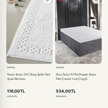
VAROL
VAROL
Venus Serisi 20/2 Ring İplik Otel
Zeus Serisi 83Tel Pamuk Saten
Ayak Havlusu
Otel Çarşafı 1cm Çizgili
116,00TL
534,00TL
137,00TL
630,00TL