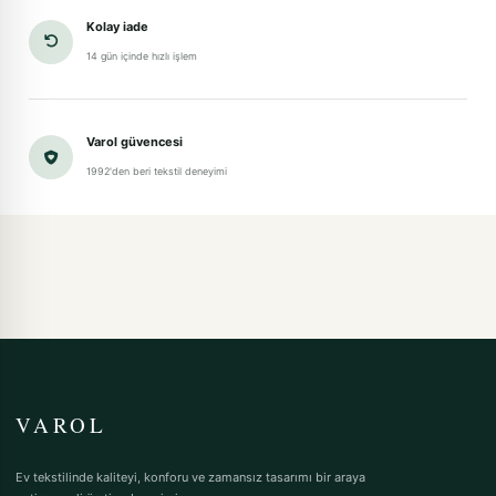
Kolay iade
14 gün içinde hızlı işlem
Varol güvencesi
1992'den beri tekstil deneyimi
VAROL
Ev tekstilinde kaliteyi, konforu ve zamansız tasarımı bir araya