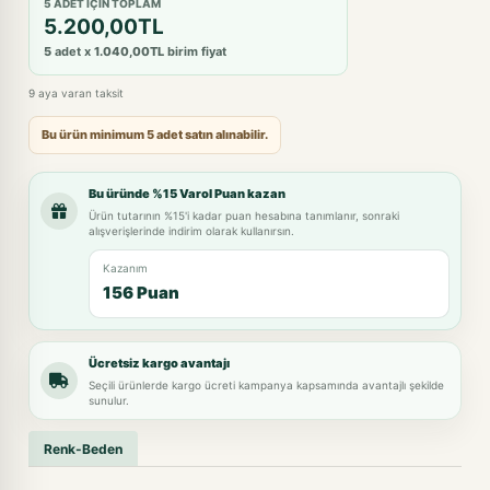
5 ADET IÇIN TOPLAM
5.200,00TL
5
adet x
1.040,00TL
birim fiyat
9 aya varan taksit
Bu ürün minimum 5 adet satın alınabilir.
Bu üründe %15 Varol Puan kazan
Ürün tutarının %15'i kadar puan hesabına tanımlanır, sonraki
alışverişlerinde indirim olarak kullanırsın.
Kazanım
156 Puan
Ücretsiz kargo avantajı
Seçili ürünlerde kargo ücreti kampanya kapsamında avantajlı şekilde
sunulur.
Renk-Beden