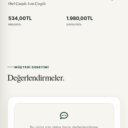
Otel Çarşafı 1cm Çizgili
534,00TL
1.980,00TL
693,00TL
2.570,70TL
MÜŞTERI DENEYIMI
Değerlendirmeler.
Bu ürün için daha önce değerlendirme