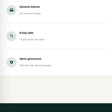
Güvenli ödeme
SSL korumalı altyapı
Kolay iade
14 gün içinde hızlı işlem
Varol güvencesi
1992'den beri tekstil deneyimi