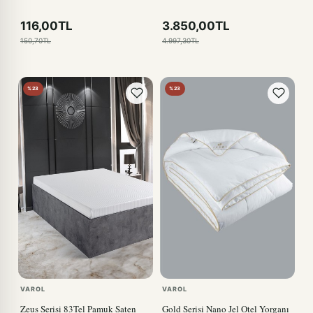
116,00TL
3.850,00TL
150,70TL
4.997,30TL
%23
%23
VAROL
VAROL
Zeus Serisi 83Tel Pamuk Saten
Gold Serisi Nano Jel Otel Yorganı