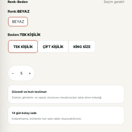
Renk-Beden
Seçim gerekli
Renk:
BEYAZ
BEYAZ
Beden:
TEK KİŞİLİK
TEK KİŞİLİK
ÇİFT KİŞİLİK
KİNG SİZE
BEYAZ-TEK KİŞİLİK
−
+
BEYAZ-ÇİFT KİŞİLİK · +377,00TL
BEYAZ-KİNG SİZE · +610,00TL
Güvenli ve hızlı teslimat
Stoktan gönderim ve sipariş durumunu hesabınızdan takip etme kolaylığı.
14 gün kolay iade
Kullanılmamış ürünlerde hızlı iade talebi oluşturabilirsiniz.