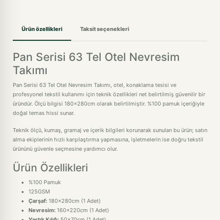
Ürün özellikleri
Taksit seçenekleri
Pan Serisi 63 Tel Otel Nevresim
Takımı
Pan Serisi 63 Tel Otel Nevresim Takımı, otel, konaklama tesisi ve
profesyonel tekstil kullanımı için teknik özellikleri net belirtilmiş güvenilir bir
üründür. Ölçü bilgisi 180x280cm olarak belirtilmiştir. %100 pamuk içeriğiyle
doğal temas hissi sunar.
Teknik ölçü, kumaş, gramaj ve içerik bilgileri korunarak sunulan bu ürün; satın
alma ekiplerinin hızlı karşılaştırma yapmasına, işletmelerin ise doğru tekstil
ürününü güvenle seçmesine yardımcı olur.
Ürün Özellikleri
%100 Pamuk
125GSM
Çarşaf:
180x280cm (1 Adet)
Nevresim:
160x220cm (1 Adet)
Yastık Kılıfı:
50x70cm (1 Adet)