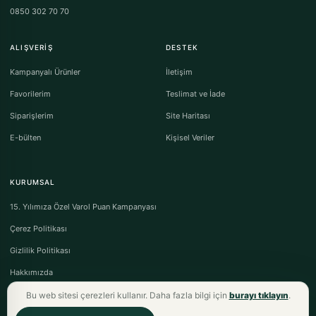
0850 302 70 70
ALIŞVERIŞ
DESTEK
Kampanyalı Ürünler
İletişim
Favorilerim
Teslimat ve İade
Siparişlerim
Site Haritası
E-bülten
Kişisel Veriler
KURUMSAL
15. Yılımıza Özel Varol Puan Kampanyası
Çerez Politikası
Gizlilik Politikası
Hakkımızda
Bu web sitesi çerezleri kullanır. Daha fazla bilgi için
burayı tıklayın
.