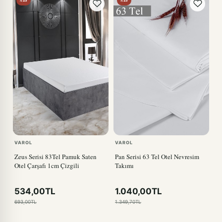
%23
%23
VAROL
VAROL
Zeus Serisi 83Tel Pamuk Saten
Pan Serisi 63 Tel Otel Nevresim
Otel Çarşafı 1cm Çizgili
Takımı
534,00TL
1.040,00TL
693,00TL
1.349,70TL