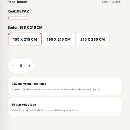
Renk-Beden
Seçim gerekli
Renk:
BEYAZ
Beden:
155 X 215 CM
155 X 215 CM
195 X 215 CM
215 X 235 CM
BEYAZ-155 X 215 CM
−
+
BEYAZ-195 X 215 CM · +519,00TL
BEYAZ-215 X 235 CM · +844,00TL
Güvenli ve hızlı teslimat
Stoktan gönderim ve sipariş durumunu hesabınızdan takip etme kolaylığı.
14 gün kolay iade
Kullanılmamış ürünlerde hızlı iade talebi oluşturabilirsiniz.