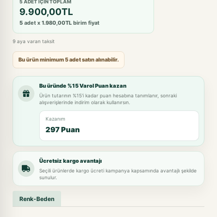
5 ADET IÇIN TOPLAM
9.900,00TL
5
adet x
1.980,00TL
birim fiyat
9 aya varan taksit
Bu ürün minimum 5 adet satın alınabilir.
Bu üründe %15 Varol Puan kazan
Ürün tutarının %15'i kadar puan hesabına tanımlanır, sonraki
alışverişlerinde indirim olarak kullanırsın.
Kazanım
297 Puan
Ücretsiz kargo avantajı
Seçili ürünlerde kargo ücreti kampanya kapsamında avantajlı şekilde
sunulur.
Renk-Beden