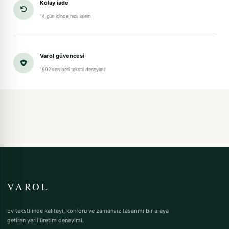
Kolay iade
14 gün içinde hızlı işlem
Varol güvencesi
1992'den beri tekstil deneyimi
VAROL
Ev tekstilinde kaliteyi, konforu ve zamansız tasarımı bir araya
getiren yerli üretim deneyimi.