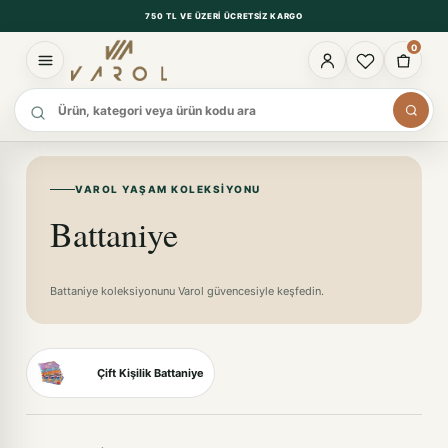
750 TL VE ÜZERI ÜCRETSIZ KARGO
0
Ürün ara
VAROL YAŞAM KOLEKSIYONU
Battaniye
Battaniye koleksiyonunu Varol güvencesiyle keşfedin.
Çift Kişilik Battaniye