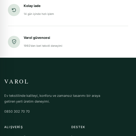
Kolay iade
14 gün içinde hızlı işlem
Varol güvencesi
1992'den beri tekstil deneyimi
VAROL
Ev tekstilinde kaliteyi, konforu ve zamansız tasarımı bir araya
getiren yerli üretim deneyimi.
0850 302 70 70
ALIŞVERIŞ
DESTEK