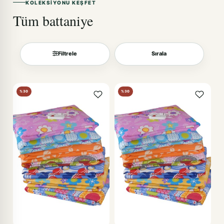
KOLEKSIYONU KEŞFET
Tüm battaniye
Filtrele
Sırala
Sırala
%30
%30