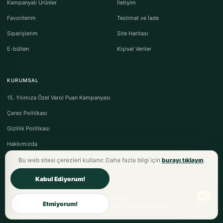
Kampanyalı Ürünler
İletişim
Favorilerim
Teslimat ve İade
Siparişlerim
Site Haritası
E-bülten
Kişisel Veriler
KURUMSAL
15. Yılımıza Özel Varol Puan Kampanyası
Çerez Politikası
Gizlilik Politikası
Hakkımızda
Bu web sitesi çerezleri kullanır. Daha fazla bilgi için
burayı tıklayın
.
Kabul Ediyorum!
Varol Tekstil Ev Tekstili © 2026 - Tüm Hakları Saklıdır.
Etmiyorum!
Mesafeli Satış Sözleşmesi
·
Ön Bilgilendirme Formu
·
İptal & İade Koşulları