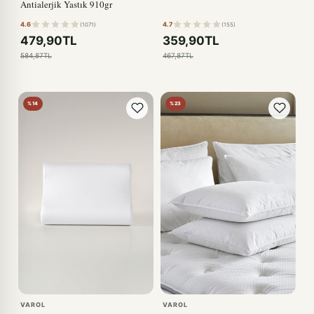
Antialerjik Yastık 910gr
4.6
4.7
(1071)
(155)
479,90TL
359,90TL
584,87TL
467,87TL
%14
%23
VAROL
VAROL