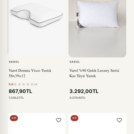
VAROL
VAROL
Varol Dormia Visco Yastık
Varol %90 Gıdık Luxury Serisi
58x39x12
Kaz Tüyü Yastık
5.0
(4)
867,90TL
3.292,00TL
1.128,27TL
4.279,60TL
%17
%11