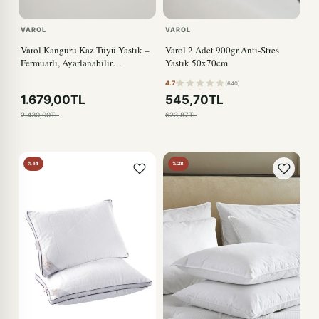
VAROL
VAROL
Varol Kanguru Kaz Tüyü Yastık –
Varol 2 Adet 900gr Anti-Stres
Fermuarlı, Ayarlanabilir
Yastık 50x70cm
Yükseklikli Tasarım
4.7
(640)
1.679,00TL
545,70TL
2.430,00TL
623,87TL
%14
%28