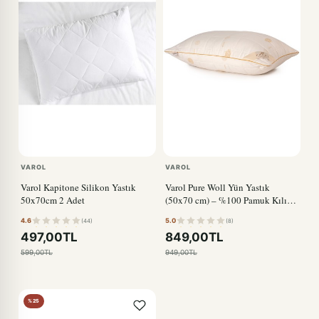
VAROL
VAROL
Varol Kapitone Silikon Yastık
Varol Pure Woll Yün Yastık
50x70cm 2 Adet
(50x70 cm) – %100 Pamuk Kılıf |
Bez Çantalı
4.6
5.0
(44)
(8)
497,00TL
849,00TL
599,00TL
949,00TL
%25