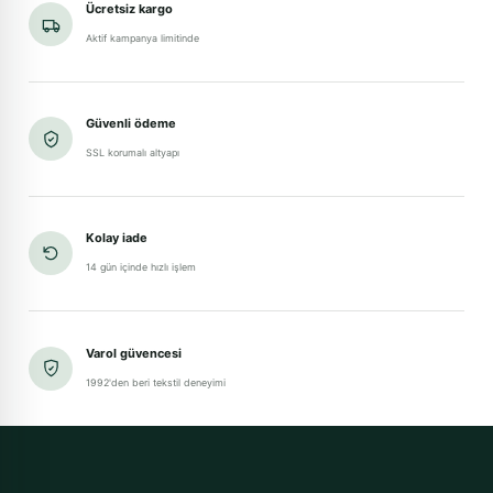
Ücretsiz kargo
Aktif kampanya limitinde
Güvenli ödeme
SSL korumalı altyapı
Kolay iade
14 gün içinde hızlı işlem
Varol güvencesi
1992'den beri tekstil deneyimi