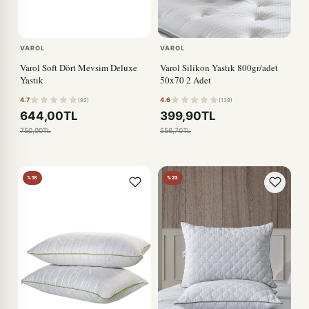
VAROL
VAROL
Varol Soft Dört Mevsim Deluxe
Varol Silikon Yastık 800gr/adet
Yastık
50x70 2 Adet
4.7
4.6
(92)
(139)
644,00TL
399,90TL
750,00TL
556,70TL
%18
%23