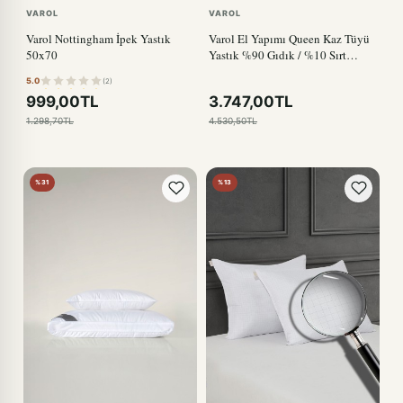
VAROL
VAROL
Varol Nottingham İpek Yastık
Varol El Yapımı Queen Kaz Tüyü
50x70
Yastık %90 Gıdık / %10 Sırt
50x70 cm
5.0
(2)
999,00TL
3.747,00TL
1.298,70TL
4.530,50TL
%31
%13