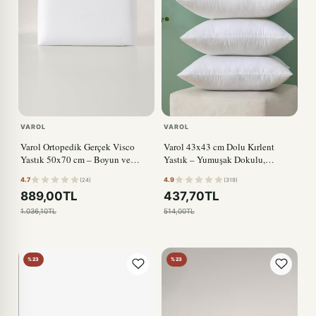
VAROL
VAROL
Varol Ortopedik Gerçek Visco
Varol 43x43 cm Dolu Kırlent
Yastık 50x70 cm – Boyun ve
Yastık – Yumuşak Dokulu,
Omurga Destekli, Uyku Konforu
Formunu Koruyan İç Dolgu
4.7
4.9
(24)
(319)
889,00TL
437,70TL
1.036,10TL
514,00TL
%23
%23