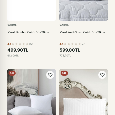
VAROL
VAROL
Varol Bambu Yastık 50x70cm
Varol Anti-Stres Yastık 50x70cm
4.7
4.5
(24)
(41)
499,90TL
599,00TL
612,00TL
778,70TL
%13
%23