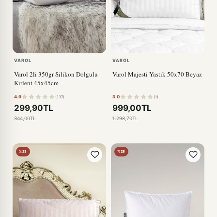
VAROL
VAROL
Varol 2li 350gr Silikon Dolgulu
Varol Majesti Yastık 50x70 Beyaz
Kırlent 45x45cm
4.9
3.0
(137)
(1)
299,90TL
999,00TL
344,00TL
1.298,70TL
%23
%28