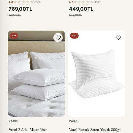
4.8
4.7
(8398)
(1908)
769,00TL
449,00TL
907,01TL
543,01TL
%18
%23
VAROL
VAROL
Varol 2 Adet Microfiber
Varol Pamuk Saten Yastık 800gr