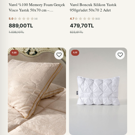
Varol %100 Memory Foam Gerçek
Varol Boncuk Silikon Yastık
Visco Yastık 50x70 cm –
950gr/adet 50x70 2 Adet
Ergonomik Uyku Desteği
5.0
4.7
(4)
(83)
889,00TL
479,70TL
1.036,10TL
623,61TL
%23
%17