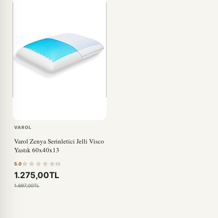
VAROL
Varol Zenya Serinletici Jelli Visco
Yastık 60x40x13
5.0
(1)
1.275,00TL
1.697,00TL