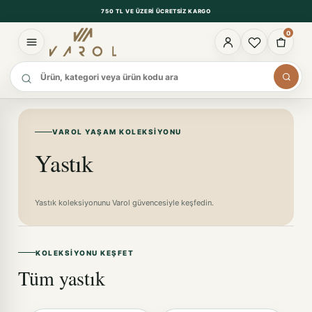
750 TL VE ÜZERI ÜCRETSIZ KARGO
0
Ürün ara
VAROL YAŞAM KOLEKSIYONU
Yastık
Yastık koleksiyonunu Varol güvencesiyle keşfedin.
KOLEKSIYONU KEŞFET
Tüm yastık