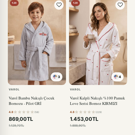
%23
%23
3
4
VAROL
VAROL
Varol Bambu Nakışlı Çocuk
Varol Kalpli Nakışlı %100 Pamuk
Bornozu - Pilot GRİ
Love Serisi Bornoz KIRMIZI
4.8
4.8
(58)
(229)
869,00TL
1.453,00TL
1.129,70TL
1.888,90TL