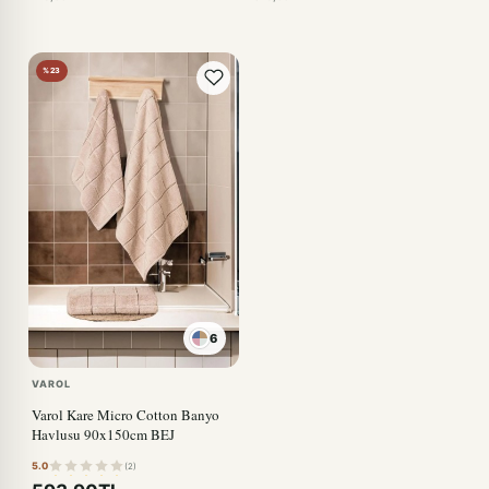
%23
6
VAROL
Varol Kare Micro Cotton Banyo
Havlusu 90x150cm BEJ
5.0
(2)