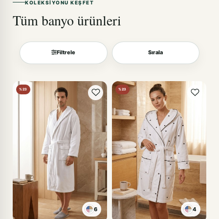
KOLEKSIYONU KEŞFET
Tüm banyo ürünleri
Filtrele
Sırala
Sırala
%23
%23
6
4
KIRMIZI