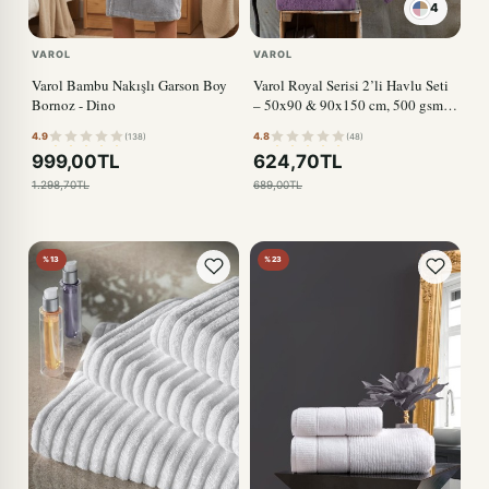
4
VAROL
VAROL
Varol Bambu Nakışlı Garson Boy
Varol Royal Serisi 2’li Havlu Seti
Bornoz - Dino
– 50x90 & 90x150 cm, 500 gsm
Premium MÜRDÜM
4.9
4.8
(138)
(48)
999,00TL
624,70TL
1.298,70TL
689,00TL
%13
%23