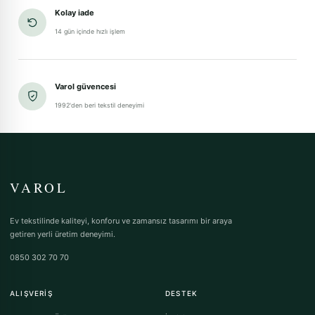
Kolay iade
14 gün içinde hızlı işlem
Varol güvencesi
1992'den beri tekstil deneyimi
VAROL
Ev tekstilinde kaliteyi, konforu ve zamansız tasarımı bir araya
getiren yerli üretim deneyimi.
0850 302 70 70
ALIŞVERIŞ
DESTEK