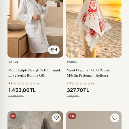
4
KIRMIZI
VAROL
VAROL
Varol Kalpli Nakışlı %100 Pamuk
Varol Organik %100 Pamuk
Love Serisi Bornoz GRİ
Müslin Peştemal - Heliona
4.8
4.7
(229)
(7)
1.453,00TL
327,70TL
1.888,90TL
426,01TL
%9
%23