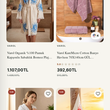
4
SOMON
VAROL
VAROL
Varol Organik %100 Pamuk
Varol KareMicro Cotton Banyo
Kapşonlu Sabahlık Bornoz Plaj
Havlusu 70X140cm GÜL
Elbisesi - Heliona V2
KURUSU
5.0
(7)
1.107,00TL
392,60TL
1.439,10TL
510,38TL
%23
%23