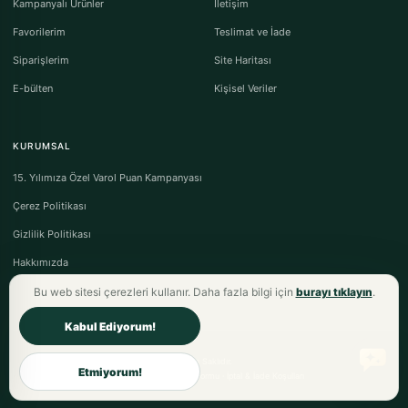
Kampanyalı Ürünler
İletişim
Favorilerim
Teslimat ve İade
Siparişlerim
Site Haritası
E-bülten
Kişisel Veriler
KURUMSAL
15. Yılımıza Özel Varol Puan Kampanyası
Çerez Politikası
Gizlilik Politikası
Hakkımızda
Bu web sitesi çerezleri kullanır. Daha fazla bilgi için
burayı tıklayın
.
Kabul Ediyorum!
Varol Tekstil Ev Tekstili © 2026 - Tüm Hakları Saklıdır.
Etmiyorum!
Mesafeli Satış Sözleşmesi
·
Ön Bilgilendirme Formu
·
İptal & İade Koşulları