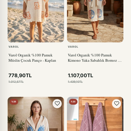
VAROL
VAROL
Varol Organik %100 Pamuk
Varol Organik %100 Pamuk
Müslin Çocuk Panço - Kaplan
Kimono Yaka Sabahlık Bornoz -
Dualis
778,90TL
1.107,00TL
1.012,57TL
1.439,10TL
%23
%23