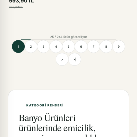
593,90TL
772,07TL
25 / 244 ürün gösteriliyor
1
2
3
4
5
6
7
8
9
>
>|
KATEGORI REHBERI
Banyo Ürünleri
ürünlerinde emicilik,