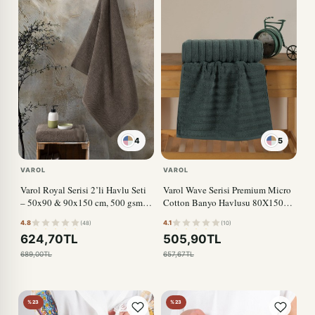
4
5
VAROL
VAROL
Varol Royal Serisi 2’li Havlu Seti
Varol Wave Serisi Premium Micro
– 50x90 & 90x150 cm, 500 gsm
Cotton Banyo Havlusu 80X150cm
Premium KAHVE
YEŞİL
4.8
4.1
(48)
(10)
624,70TL
505,90TL
689,00TL
657,67TL
%23
%23