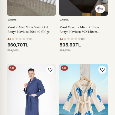
6
VAROL
VAROL
Varol 2 Adet Mitis Serisi Otel
Varol Venedik Micro Cotton
Banyo Havlusu 70x140 500gr
Banyo Havlusu 80X150cm
Beyaz
BEYAZ
4.6
4.7
(8)
(17)
660,70TL
505,90TL
759,00TL
657,67TL
%23
%23