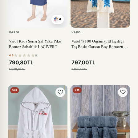
4
PUDRA
VAROL
VAROL
Varol Kaos Serisi Şal Yaka Pike
Varol %100 Organik, El İşçiliği
Bornoz Sabahlık LACİVERT
Taş Baskı Garson Boy Bornozu -
Caretta
4.3
(8)
790,80TL
797,00TL
1.028,04TL
1.036,10TL
%23
%23