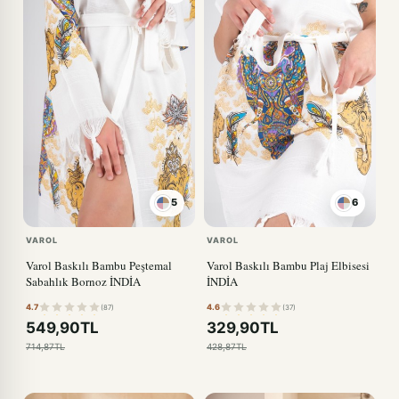
5
6
VAROL
VAROL
Varol Baskılı Bambu Peştemal
Varol Baskılı Bambu Plaj Elbisesi
Sabahlık Bornoz İNDİA
İNDİA
4.7
4.6
(87)
(37)
549,90TL
329,90TL
714,87TL
428,87TL