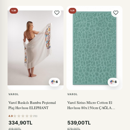
%20
%21
6
6
BUTTERFLY
DENİZ KABUĞU
VAROL
VAROL
Varol Baskılı Bambu Peştemal
Varol Sirius Micro Cotton El
Plaj Havlusu ELEPHANT
Havlusu 80x150cm ÇAĞLA
YEŞİLİ
4.9
(72)
334,90TL
539,00TL
419,00TL
679,00TL