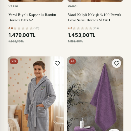
VAROL
VAROL
Varol Biyeli Kapşonlu Bambu
Varol Kalpli Nakışlı %100 Pamuk
Bornoz BEYAZ
Love Serisi Bornoz SİYAH
4.8
4.8
(367)
(229)
1.479,00TL
1.453,00TL
1.922,70TL
1.888,90TL
%23
%9