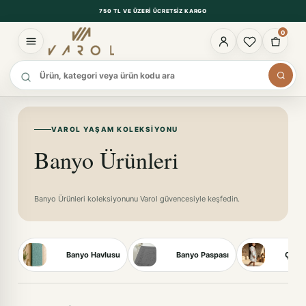
750 TL VE ÜZERI ÜCRETSIZ KARGO
0
Ürün ara
VAROL YAŞAM KOLEKSIYONU
Banyo Ürünleri
Banyo Ürünleri koleksiyonunu Varol güvencesiyle keşfedin.
Banyo Havlusu
Banyo Paspası
Çocuk