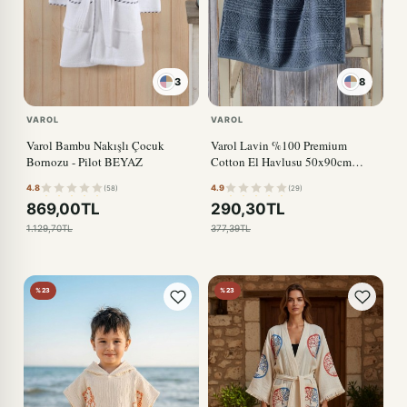
3
8
VAROL
VAROL
Varol Bambu Nakışlı Çocuk
Varol Lavin %100 Premium
Bornozu - Pilot BEYAZ
Cotton El Havlusu 50x90cm
İNDİGO
4.8
4.9
(58)
(29)
869,00TL
290,30TL
1.129,70TL
377,39TL
%23
%23