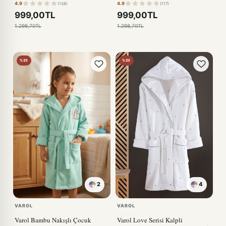
4.9
4.9
(138)
(117)
999,00TL
999,00TL
1.298,70TL
1.298,70TL
%23
%23
2
4
VAROL
VAROL
Varol Bambu Nakışlı Çocuk
Varol Love Serisi Kalpli