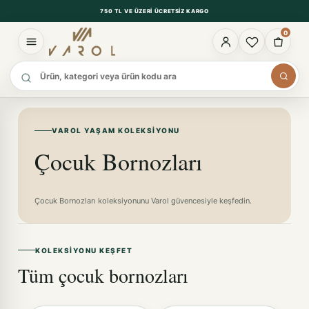
750 TL VE ÜZERI ÜCRETSIZ KARGO
0
Ürün ara
VAROL YAŞAM KOLEKSIYONU
Çocuk Bornozları
Çocuk Bornozları koleksiyonunu Varol güvencesiyle keşfedin.
KOLEKSIYONU KEŞFET
Tüm çocuk bornozları