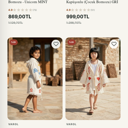
Bornozu - Unicorn MİNT
Kapüşonlu (Çocuk Bornozu) GRİ
4.9
4.9
(73)
(51)
869,00TL
999,00TL
1.129,70TL
1.298,70TL
%23
%23
VAROL
VAROL