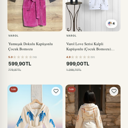
4
VAROL
VAROL
Yumuşak Dokulu Kapüşonlu
Varol Love Serisi Kalpli
Çocuk Bornozu
Kapüşonlu (Çocuk Bornozu)
SİYAH
5.0
4.9
(10)
(51)
599,90TL
999,00TL
779,87TL
1.298,70TL
%23
%23