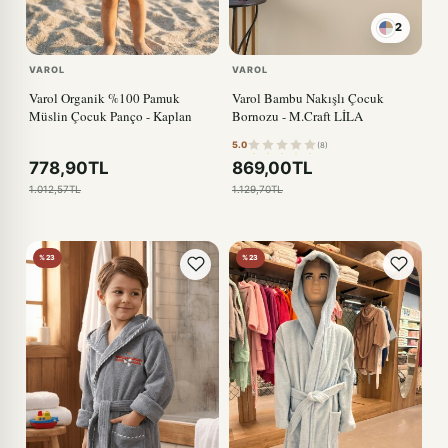
2
VAROL
VAROL
Varol Organik %100 Pamuk
Varol Bambu Nakışlı Çocuk
Müslin Çocuk Panço - Kaplan
Bornozu - M.Craft LİLA
5.0
(8)
778,90TL
869,00TL
1.012,57TL
1.129,70TL
%23
%23