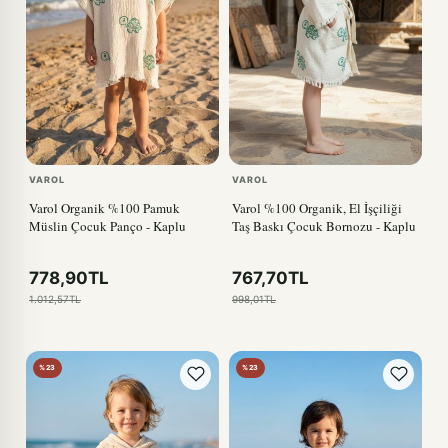
VAROL
VAROL
Varol Organik %100 Pamuk
Varol %100 Organik, El İşçiliği
Müslin Çocuk Panço - Kaplu
Taş Baskı Çocuk Bornozu - Kaplu
778,90TL
767,70TL
1.012,57TL
998,01TL
%23
%23