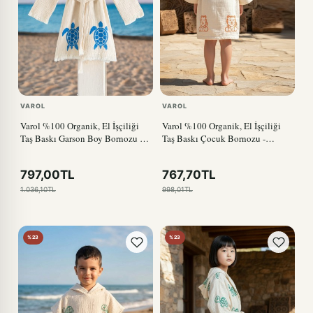
VAROL
VAROL
Varol %100 Organik, El İşçiliği
Varol %100 Organik, El İşçiliği
Taş Baskı Garson Boy Bornozu -
Taş Baskı Çocuk Bornozu -
Caretta
Kaplan
797,00TL
767,70TL
1.036,10TL
998,01TL
%23
%23