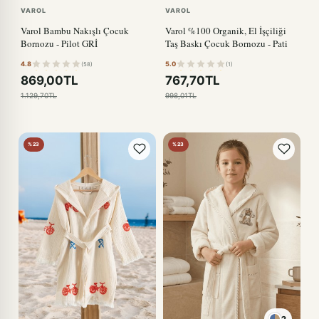
VAROL
VAROL
Varol Bambu Nakışlı Çocuk
Varol %100 Organik, El İşçiliği
Bornozu - Pilot GRİ
Taş Baskı Çocuk Bornozu - Pati
4.8
5.0
(58)
(1)
869,00TL
767,70TL
1.129,70TL
998,01TL
%23
%23
2