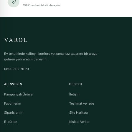
1992'den beri tekstil deneyimi
VAROL
Ev tekstilinde kaliteyi, konforu ve zamansız tasarımı bir araya
getiren yerli üretim deneyimi.
0850 302 70 70
ALIŞVERIŞ
DESTEK
Kampanyalı Ürünler
İletişim
Favorilerim
Teslimat ve İade
Siparişlerim
Site Haritası
E-bülten
Kişisel Veriler