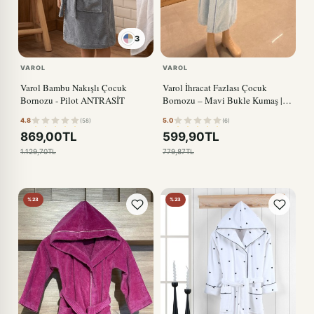
3
VAROL
VAROL
Varol Bambu Nakışlı Çocuk
Varol İhracat Fazlası Çocuk
Bornozu - Pilot ANTRASİT
Bornozu – Mavi Bukle Kumaş |
Kalın & Dayanıklı
4.8
5.0
(58)
(6)
869,00TL
599,90TL
1.129,70TL
779,87TL
%23
%23