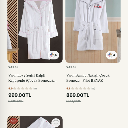
4
3
VAROL
VAROL
Varol Love Serisi Kalpli
Varol Bambu Nakışlı Çocuk
Kapüşonlu (Çocuk Bornozu)
Bornozu - Pilot BEYAZ
PUDRA
4.9
4.8
(51)
(58)
999,00TL
869,00TL
1.298,70TL
1.129,70TL
%23