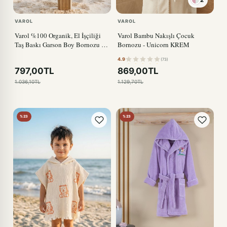
VAROL
VAROL
Varol %100 Organik, El İşçiliği
Varol Bambu Nakışlı Çocuk
Taş Baskı Garson Boy Bornozu -
Bornozu - Unicorn KREM
Bisiklet
4.9
(73)
797,00TL
869,00TL
1.036,10TL
1.129,70TL
%23
%23