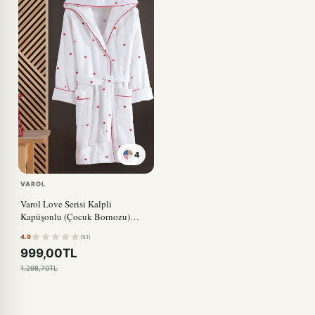
4
VAROL
Varol Love Serisi Kalpli
Kapüşonlu (Çocuk Bornozu)
KIRMIZI
4.9
(51)
999,00TL
1.298,70TL