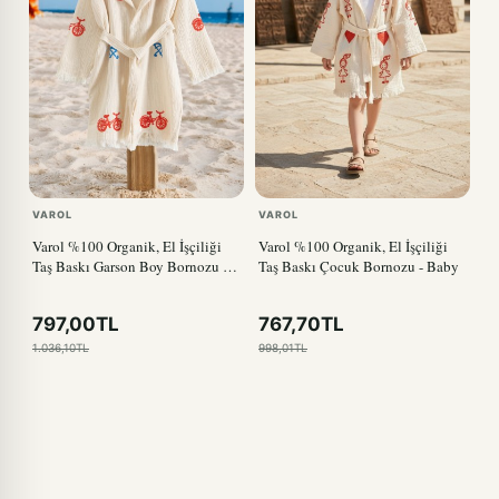
VAROL
VAROL
Varol %100 Organik, El İşçiliği
Varol %100 Organik, El İşçiliği
Taş Baskı Garson Boy Bornozu -
Taş Baskı Çocuk Bornozu - Baby
Bisiklet
797,00TL
767,70TL
1.036,10TL
998,01TL