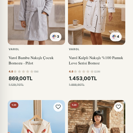
3
4
KIRMIZI
VAROL
VAROL
Varol Bambu Nakışlı Çocuk
Varol Kalpli Nakışlı %100 Pamuk
Bornozu - Pilot
Love Serisi Bornoz
4.8
4.8
(58)
(229)
869,00TL
1.453,00TL
1.129,70TL
1.888,90TL
%23
%23