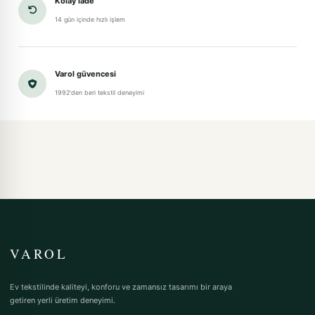
Kolay iade
14 gün içinde hızlı işlem
Varol güvencesi
1992'den beri tekstil deneyimi
VAROL
Ev tekstilinde kaliteyi, konforu ve zamansız tasarımı bir araya
getiren yerli üretim deneyimi.