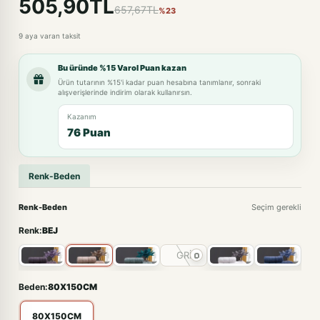
505,90TL
657,67TL
%23
9 aya varan taksit
Bu üründe %15 Varol Puan kazan
Ürün tutarının %15'i kadar puan hesabına tanımlanır, sonraki
alışverişlerinde indirim olarak kullanırsın.
Kazanım
76 Puan
Renk-Beden
Renk-Beden
Seçim gerekli
Renk:
BEJ
GRİ
Beden:
80X150CM
80X150CM