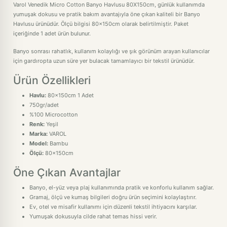
Varol Venedik Micro Cotton Banyo Havlusu 80X150cm, günlük kullanımda
yumuşak dokusu ve pratik bakım avantajıyla öne çıkan kaliteli bir Banyo
Havlusu ürünüdür. Ölçü bilgisi 80x150cm olarak belirtilmiştir. Paket
içeriğinde 1 adet ürün bulunur.
Banyo sonrası rahatlık, kullanım kolaylığı ve şık görünüm arayan kullanıcılar
için gardıropta uzun süre yer bulacak tamamlayıcı bir tekstil ürünüdür.
Ürün Özellikleri
Havlu:
80x150cm 1 Adet
750gr/adet
%100 Microcotton
Renk:
Yeşil
Marka:
VAROL
Model:
Bambu
Ölçü:
80x150cm
Öne Çıkan Avantajlar
Banyo, el-yüz veya plaj kullanımında pratik ve konforlu kullanım sağlar.
Gramaj, ölçü ve kumaş bilgileri doğru ürün seçimini kolaylaştırır.
Ev, otel ve misafir kullanımı için düzenli tekstil ihtiyacını karşılar.
Yumuşak dokusuyla cilde rahat temas hissi verir.