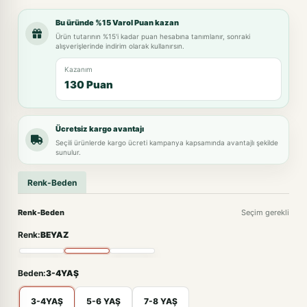
Bu üründe %15 Varol Puan kazan
Ürün tutarının %15'i kadar puan hesabına tanımlanır, sonraki
alışverişlerinde indirim olarak kullanırsın.
Kazanım
130 Puan
Ücretsiz kargo avantajı
Seçili ürünlerde kargo ücreti kampanya kapsamında avantajlı şekilde
sunulur.
Renk-Beden
Renk-Beden
Seçim gerekli
Renk:
BEYAZ
Beden:
3-4YAŞ
3-4YAŞ
5-6 YAŞ
7-8 YAŞ