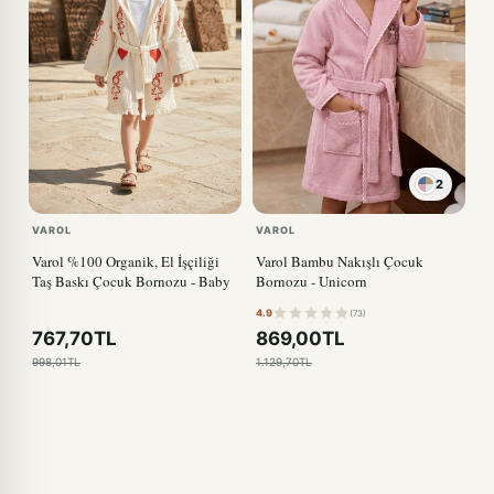
2
VAROL
VAROL
Varol %100 Organik, El İşçiliği
Varol Bambu Nakışlı Çocuk
Taş Baskı Çocuk Bornozu - Baby
Bornozu - Unicorn
4.9
(73)
767,70TL
869,00TL
998,01TL
1.129,70TL