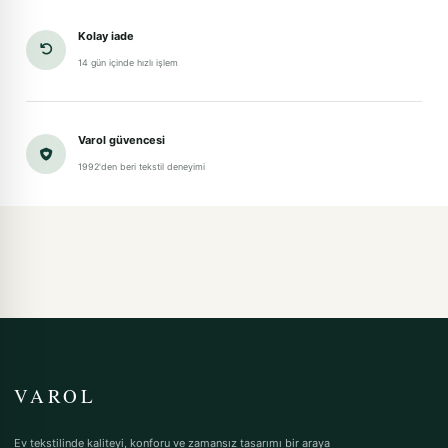
Kolay iade
14 gün içinde hızlı işlem
Varol güvencesi
1992'den beri tekstil deneyimi
VAROL
Ev tekstilinde kaliteyi, konforu ve zamansız tasarımı bir araya