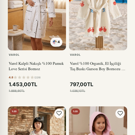
4
KIRMIZI
VAROL
VAROL
Varol Kalpli Nakışlı %100 Pamuk
Varol %100 Organik, El İşçiliği
Love Serisi Bornoz
Taş Baskı Garson Boy Bornozu -
Bisiklet
4.8
(229)
1.453,00TL
797,00TL
1.888,90TL
1.036,10TL
%23
%23