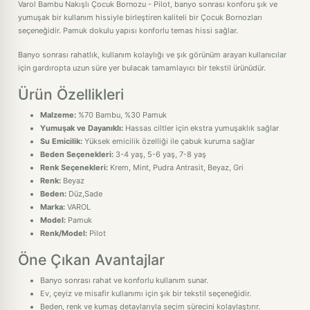
Varol Bambu Nakışlı Çocuk Bornozu - Pilot, banyo sonrası konforu şık ve
yumuşak bir kullanım hissiyle birleştiren kaliteli bir Çocuk Bornozları
seçeneğidir. Pamuk dokulu yapısı konforlu temas hissi sağlar.
Banyo sonrası rahatlık, kullanım kolaylığı ve şık görünüm arayan kullanıcılar
için gardıropta uzun süre yer bulacak tamamlayıcı bir tekstil ürünüdür.
Ürün Özellikleri
Malzeme:
%70 Bambu, %30 Pamuk
Yumuşak ve Dayanıklı:
Hassas ciltler için ekstra yumuşaklık sağlar
Su Emicilik:
Yüksek emicilik özelliği ile çabuk kuruma sağlar
Beden Seçenekleri:
3-4 yaş, 5-6 yaş, 7-8 yaş
Renk Seçenekleri:
Krem, Mint, Pudra Antrasit, Beyaz, Gri
Renk:
Beyaz
Beden:
Düz,Sade
Marka:
VAROL
Model:
Pamuk
Renk/Model:
Pilot
Öne Çıkan Avantajlar
Banyo sonrası rahat ve konforlu kullanım sunar.
Ev, çeyiz ve misafir kullanımı için şık bir tekstil seçeneğidir.
Beden, renk ve kumaş detaylarıyla seçim sürecini kolaylaştırır.