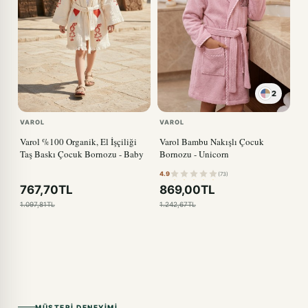
2
VAROL
VAROL
Varol %100 Organik, El İşçiliği
Varol Bambu Nakışlı Çocuk
Taş Baskı Çocuk Bornozu - Baby
Bornozu - Unicorn
4.9
(73)
767,70TL
869,00TL
1.097,81TL
1.242,67TL
MÜŞTERI DENEYIMI