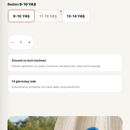
Beden:
9-10 YAŞ
9-10 YAŞ
11-12 YAŞ
13-14 YAŞ
KREM-9-10 YAŞ
−
+
KREM-11-12 YAŞ
KREM-13-14 YAŞ
Güvenli ve hızlı teslimat
Stoktan gönderim ve sipariş durumunu hesabınızdan takip etme kolaylığı.
14 gün kolay iade
Kullanılmamış ürünlerde hızlı iade talebi oluşturabilirsiniz.