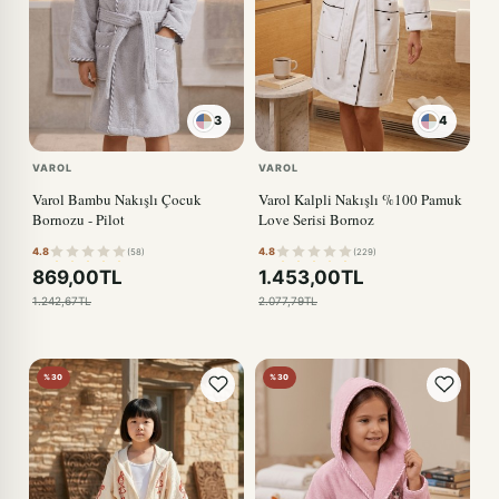
3
4
KIRMIZI
VAROL
VAROL
Varol Bambu Nakışlı Çocuk
Varol Kalpli Nakışlı %100 Pamuk
Bornozu - Pilot
Love Serisi Bornoz
4.8
4.8
(58)
(229)
869,00TL
1.453,00TL
1.242,67TL
2.077,79TL
%30
%30