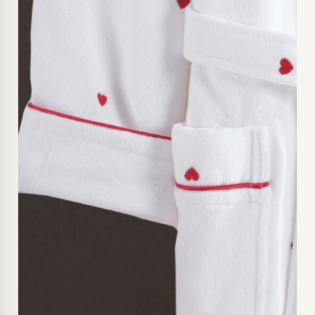
SİYAH-S/M
KIRMIZI-XXL
KIRMIZI-L/XL
KIRMIZI-S/M
GRİ-XXL
GRİ-L/XL
GRİ-S/M
SİYAH-XXL
SİYAH-L/XL