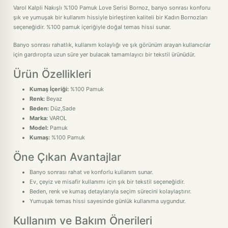
Varol Kalpli Nakışlı %100 Pamuk Love Serisi Bornoz, banyo sonrası konforu
şık ve yumuşak bir kullanım hissiyle birleştiren kaliteli bir Kadın Bornozları
seçeneğidir. %100 pamuk içeriğiyle doğal temas hissi sunar.
Banyo sonrası rahatlık, kullanım kolaylığı ve şık görünüm arayan kullanıcılar
için gardıropta uzun süre yer bulacak tamamlayıcı bir tekstil ürünüdür.
Ürün Özellikleri
Kumaş İçeriği:
%100 Pamuk
Renk:
Beyaz
Beden:
Düz,Sade
Marka:
VAROL
Model:
Pamuk
Kumaş:
%100 Pamuk
Öne Çıkan Avantajlar
Banyo sonrası rahat ve konforlu kullanım sunar.
Ev, çeyiz ve misafir kullanımı için şık bir tekstil seçeneğidir.
Beden, renk ve kumaş detaylarıyla seçim sürecini kolaylaştırır.
Yumuşak temas hissi sayesinde günlük kullanıma uygundur.
Kullanım ve Bakım Önerileri