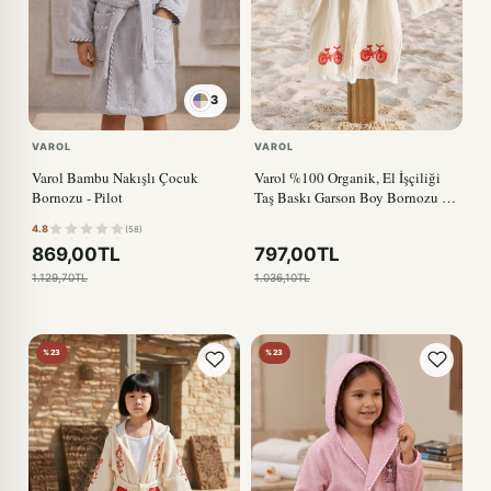
3
VAROL
VAROL
Varol Bambu Nakışlı Çocuk
Varol %100 Organik, El İşçiliği
Bornozu - Pilot
Taş Baskı Garson Boy Bornozu -
Bisiklet
4.8
(58)
869,00TL
797,00TL
1.129,70TL
1.036,10TL
%23
%23