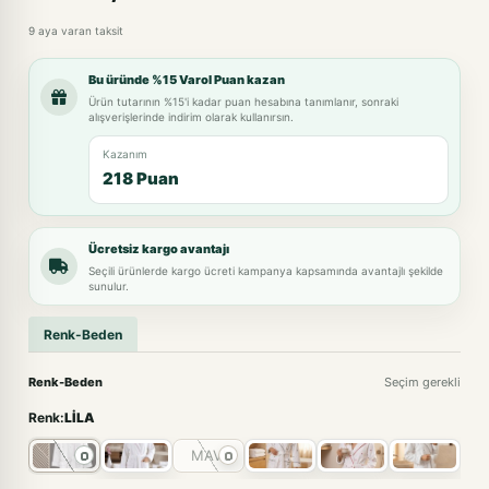
9 aya varan taksit
Bu üründe %15 Varol Puan kazan
Ürün tutarının %15'i kadar puan hesabına tanımlanır, sonraki
alışverişlerinde indirim olarak kullanırsın.
Kazanım
218 Puan
Ücretsiz kargo avantajı
Seçili ürünlerde kargo ücreti kampanya kapsamında avantajlı şekilde
sunulur.
Renk-Beden
Renk-Beden
Seçim gerekli
Renk:
LİLA
MAVİ