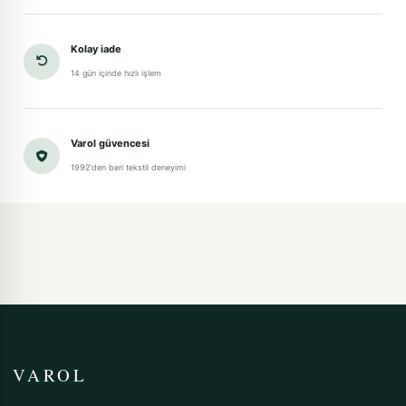
Kolay iade
14 gün içinde hızlı işlem
Varol güvencesi
1992'den beri tekstil deneyimi
VAROL