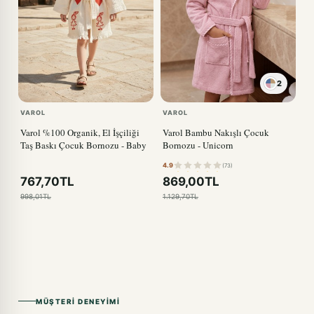
2
VAROL
VAROL
Varol %100 Organik, El İşçiliği
Varol Bambu Nakışlı Çocuk
Taş Baskı Çocuk Bornozu - Baby
Bornozu - Unicorn
4.9
(73)
767,70TL
869,00TL
998,01TL
1.129,70TL
MÜŞTERI DENEYIMI