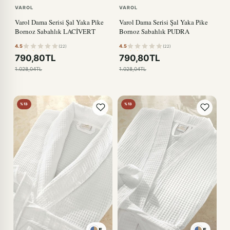
VAROL
VAROL
Varol Dama Serisi Şal Yaka Pike
Varol Dama Serisi Şal Yaka Pike
Bornoz Sabahlık LACİVERT
Bornoz Sabahlık PUDRA
4.5
4.5
(22)
(22)
790,80TL
790,80TL
1.028,04TL
1.028,04TL
%13
%13
5
5