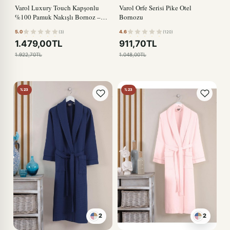
Varol Luxury Touch Kapşonlu
Varol Orfe Serisi Pike Otel
%100 Pamuk Nakışlı Bornoz –
Bornozu
Kiss LACİVERT
5.0
4.6
(3)
(120)
1.479,00TL
911,70TL
1.922,70TL
1.048,00TL
%23
%23
2
2