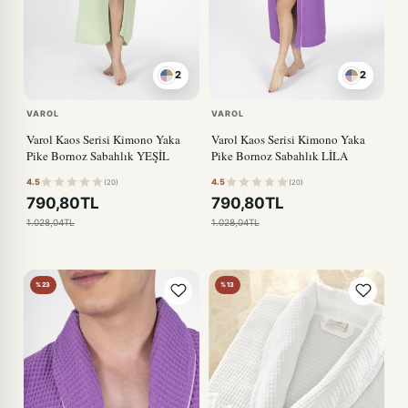
2
2
VAROL
VAROL
Varol Kaos Serisi Kimono Yaka
Varol Kaos Serisi Kimono Yaka
Pike Bornoz Sabahlık YEŞİL
Pike Bornoz Sabahlık LİLA
4.5
4.5
(20)
(20)
790,80TL
790,80TL
1.028,04TL
1.028,04TL
%23
%13