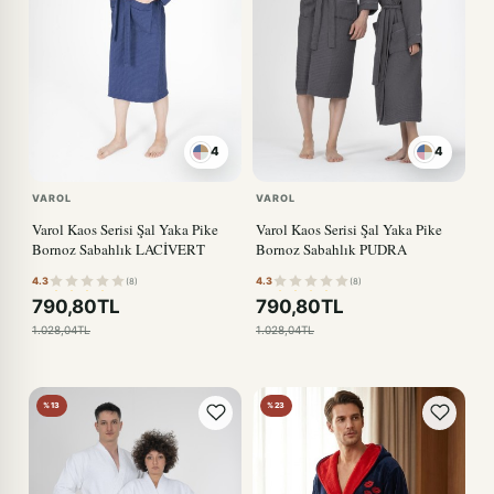
4
4
PUDRA
PUDRA
VAROL
VAROL
Varol Kaos Serisi Şal Yaka Pike
Varol Kaos Serisi Şal Yaka Pike
Bornoz Sabahlık LACİVERT
Bornoz Sabahlık PUDRA
4.3
4.3
(8)
(8)
790,80TL
790,80TL
1.028,04TL
1.028,04TL
%13
%23