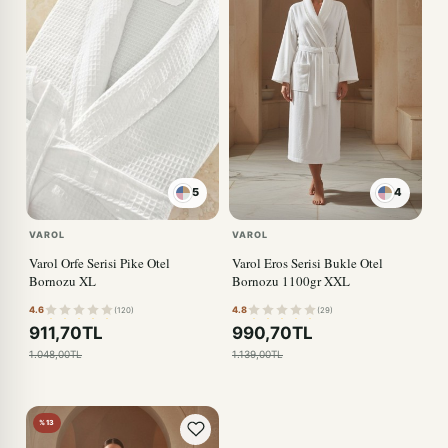
5
4
VAROL
VAROL
Varol Orfe Serisi Pike Otel
Varol Eros Serisi Bukle Otel
Bornozu XL
Bornozu 1100gr XXL
4.6
4.8
(120)
(29)
911,70TL
990,70TL
1.048,00TL
1.139,00TL
%13