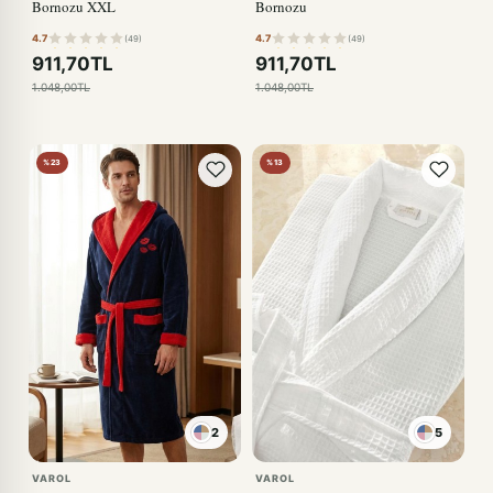
Bornozu XXL
Bornozu
4.7
4.7
(49)
(49)
911,70TL
911,70TL
1.048,00TL
1.048,00TL
%23
%13
2
5
VAROL
VAROL