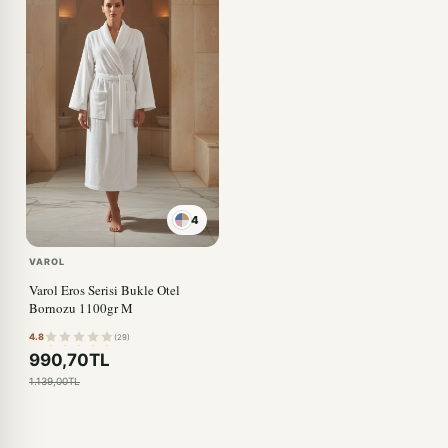
4
VAROL
Varol Eros Serisi Bukle Otel
Bornozu 1100gr M
4.8
(29)
990,70TL
1.139,00TL