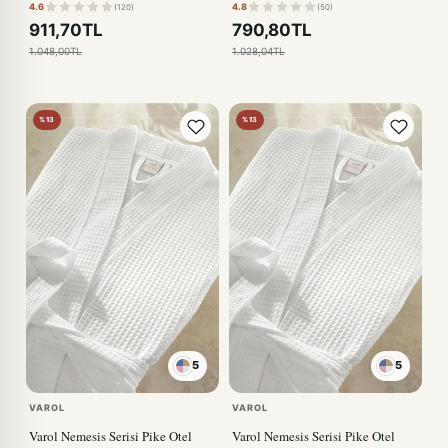
4.6
4.8
(120)
(50)
911,70TL
790,80TL
1.048,00TL
1.028,04TL
%13
%13
5
5
VAROL
VAROL
Varol Nemesis Serisi Pike Otel
Varol Nemesis Serisi Pike Otel