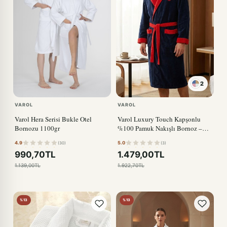
2
VAROL
VAROL
Varol Hera Serisi Bukle Otel
Varol Luxury Touch Kapşonlu
Bornozu 1100gr
%100 Pamuk Nakışlı Bornoz –
Kiss S/M
4.9
5.0
(30)
(3)
990,70TL
1.479,00TL
1.139,00TL
1.922,70TL
%13
%13