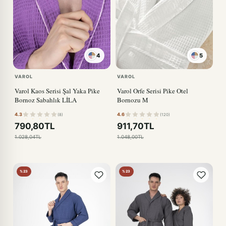
4
5
PUDRA
VAROL
VAROL
Varol Kaos Serisi Şal Yaka Pike
Varol Orfe Serisi Pike Otel
Bornoz Sabahlık LİLA
Bornozu M
4.3
4.6
(8)
(120)
790,80TL
911,70TL
1.028,04TL
1.048,00TL
%23
%23