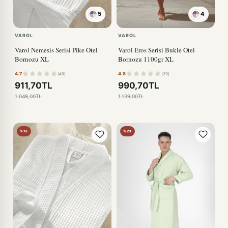
5
4
VAROL
VAROL
Varol Nemesis Serisi Pike Otel
Varol Eros Serisi Bukle Otel
Bornozu XL
Bornozu 1100gr XL
4.7
4.8
(49)
(29)
911,70TL
990,70TL
1.048,00TL
1.139,00TL
%13
%23