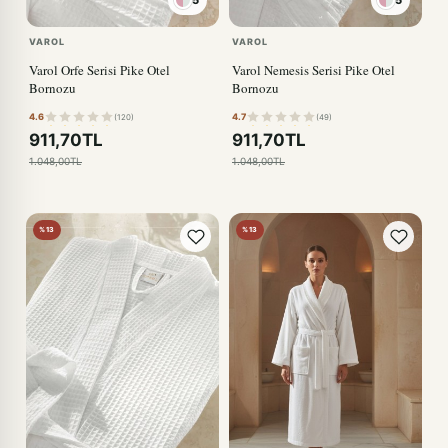
VAROL
VAROL
Varol Orfe Serisi Pike Otel
Varol Nemesis Serisi Pike Otel
Bornozu
Bornozu
4.6
4.7
(120)
(49)
911,70TL
911,70TL
1.048,00TL
1.048,00TL
%13
%13