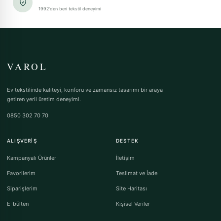
1992'den beri tekstil deneyimi
VAROL
Ev tekstilinde kaliteyi, konforu ve zamansız tasarımı bir araya
getiren yerli üretim deneyimi.
0850 302 70 70
ALIŞVERIŞ
DESTEK
Kampanyalı Ürünler
İletişim
Favorilerim
Teslimat ve İade
Siparişlerim
Site Haritası
E-bülten
Kişisel Veriler