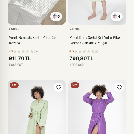
5
4
PUDRA
VAROL
VAROL
Varol Nemesis Serisi Pike Otel
Varol Kaos Serisi Şal Yaka Pike
Bornozu
Bornoz Sabahlık YEŞİL
4.7
4.3
(49)
(8)
911,70TL
790,80TL
1.048,00TL
1.028,04TL
%23
%23