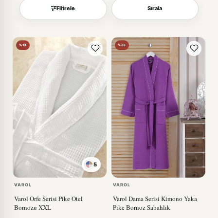
Filtrele
Sırala
Sırala
%13
%23
5
VAROL
VAROL
Varol Orfe Serisi Pike Otel
Varol Dama Serisi Kimono Yaka
Bornozu XXL
Pike Bornoz Sabahlık