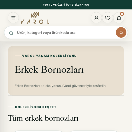
750 TL VE ÜZERI ÜCRETSIZ KARGO
0
Ürün ara
VAROL YAŞAM KOLEKSIYONU
Erkek Bornozları
Erkek Bornozları koleksiyonunu Varol güvencesiyle keşfedin.
KOLEKSIYONU KEŞFET
Tüm erkek bornozları