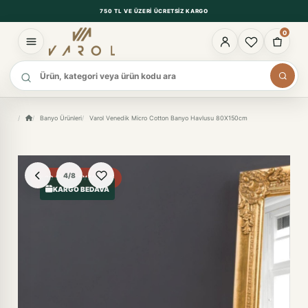
750 TL VE ÜZERI ÜCRETSIZ KARGO
0
Ürün ara
Banyo Ürünleri
Varol Venedik Micro Cotton Banyo Havlusu 80X150cm
4/8
%30 FIYAT AVANTAJI
KARGO BEDAVA