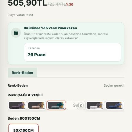
505,90TL
723,44TL
%30
9 aya varan taksit
Bu üründe %15 Varol Puan kazan
Ürün tutarının %15'i kadar puan hesabına tanımlanır, sonraki
alışverişlerinde indirim olarak kullanırsın.
Kazanım
76 Puan
Renk-Beden
Renk-Beden
Seçim gerekli
Renk:
ÇAĞLA YEŞİLİ
GRİ
Beden:
80X150CM
80X150CM