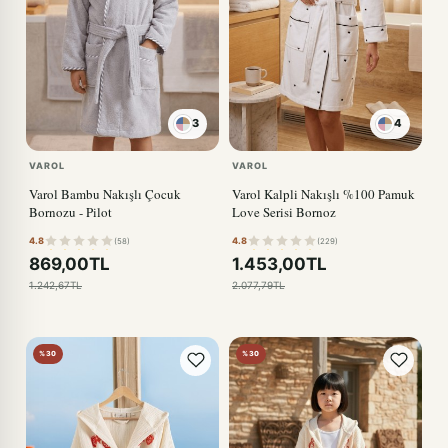
3
4
KIRMIZI
VAROL
VAROL
Varol Bambu Nakışlı Çocuk
Varol Kalpli Nakışlı %100 Pamuk
Bornozu - Pilot
Love Serisi Bornoz
4.8
4.8
(58)
(229)
869,00TL
1.453,00TL
1.242,67TL
2.077,79TL
%30
%30