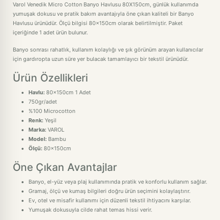
Varol Venedik Micro Cotton Banyo Havlusu 80X150cm, günlük kullanımda
yumuşak dokusu ve pratik bakım avantajıyla öne çıkan kaliteli bir Banyo
Havlusu ürünüdür. Ölçü bilgisi 80x150cm olarak belirtilmiştir. Paket
içeriğinde 1 adet ürün bulunur.
Banyo sonrası rahatlık, kullanım kolaylığı ve şık görünüm arayan kullanıcılar
için gardıropta uzun süre yer bulacak tamamlayıcı bir tekstil ürünüdür.
Ürün Özellikleri
Havlu:
80x150cm 1 Adet
750gr/adet
%100 Microcotton
Renk:
Yeşil
Marka:
VAROL
Model:
Bambu
Ölçü:
80x150cm
Öne Çıkan Avantajlar
Banyo, el-yüz veya plaj kullanımında pratik ve konforlu kullanım sağlar.
Gramaj, ölçü ve kumaş bilgileri doğru ürün seçimini kolaylaştırır.
Ev, otel ve misafir kullanımı için düzenli tekstil ihtiyacını karşılar.
Yumuşak dokusuyla cilde rahat temas hissi verir.