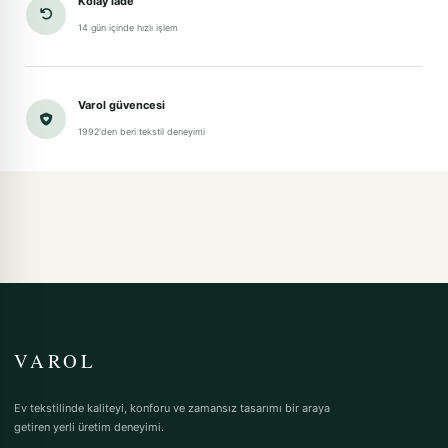
Kolay iade
14 gün içinde hızlı işlem
Varol güvencesi
1992'den beri tekstil deneyimi
VAROL
Ev tekstilinde kaliteyi, konforu ve zamansız tasarımı bir araya
getiren yerli üretim deneyimi.