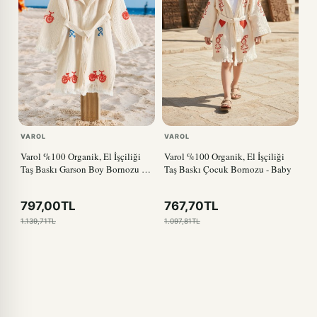
VAROL
VAROL
Varol %100 Organik, El İşçiliği
Varol %100 Organik, El İşçiliği
Taş Baskı Garson Boy Bornozu -
Taş Baskı Çocuk Bornozu - Baby
Bisiklet
797,00TL
767,70TL
1.139,71TL
1.097,81TL