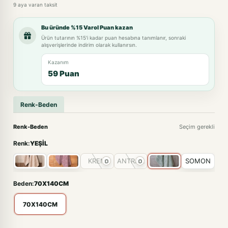
9 aya varan taksit
Bu üründe %15 Varol Puan kazan
Ürün tutarının %15'i kadar puan hesabına tanımlanır, sonraki
alışverişlerinde indirim olarak kullanırsın.
Kazanım
59 Puan
Renk-Beden
Renk-Beden
Seçim gerekli
Renk:
YEŞİL
KREM
ANTRASİT
SOMON
Beden:
70X140CM
70X140CM