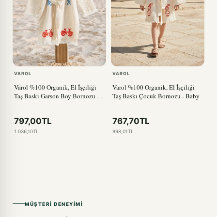
VAROL
VAROL
Varol %100 Organik, El İşçiliği
Varol %100 Organik, El İşçiliği
Taş Baskı Garson Boy Bornozu -
Taş Baskı Çocuk Bornozu - Baby
Bisiklet
797,00TL
767,70TL
1.036,10TL
998,01TL
MÜŞTERI DENEYIMI