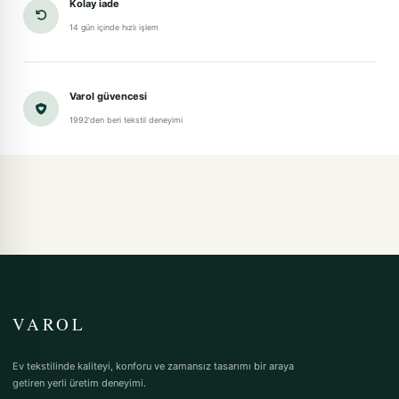
Kolay iade
14 gün içinde hızlı işlem
Varol güvencesi
1992'den beri tekstil deneyimi
VAROL
Ev tekstilinde kaliteyi, konforu ve zamansız tasarımı bir araya
getiren yerli üretim deneyimi.