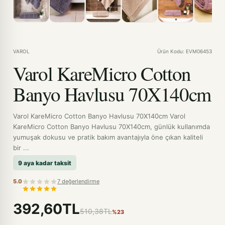
VAROL
Ürün Kodu: EVM06453
Varol KareMicro Cotton
Banyo Havlusu 70X140cm
Varol KareMicro Cotton Banyo Havlusu 70X140cm Varol
KareMicro Cotton Banyo Havlusu 70X140cm, günlük kullanımda
yumuşak dokusu ve pratik bakım avantajıyla öne çıkan kaliteli
bir ...
9 aya kadar taksit
5.0
7 değerlendirme
392,60TL
510,38TL
%23