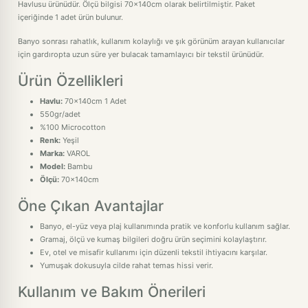
Havlusu ürünüdür. Ölçü bilgisi 70x140cm olarak belirtilmiştir. Paket
içeriğinde 1 adet ürün bulunur.
Banyo sonrası rahatlık, kullanım kolaylığı ve şık görünüm arayan kullanıcılar
için gardıropta uzun süre yer bulacak tamamlayıcı bir tekstil ürünüdür.
Ürün Özellikleri
Havlu:
70x140cm 1 Adet
550gr/adet
%100 Microcotton
Renk:
Yeşil
Marka:
VAROL
Model:
Bambu
Ölçü:
70x140cm
Öne Çıkan Avantajlar
Banyo, el-yüz veya plaj kullanımında pratik ve konforlu kullanım sağlar.
Gramaj, ölçü ve kumaş bilgileri doğru ürün seçimini kolaylaştırır.
Ev, otel ve misafir kullanımı için düzenli tekstil ihtiyacını karşılar.
Yumuşak dokusuyla cilde rahat temas hissi verir.
Kullanım ve Bakım Önerileri