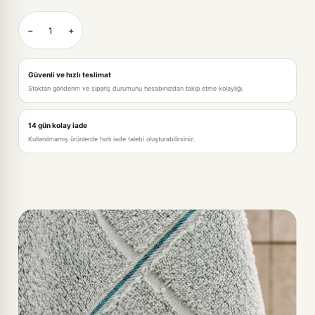
BEJ-70X140CM
−
+
GÜL KURUSU-70X140CM
KREM-70X140CM
Güvenli ve hızlı teslimat
Stoktan gönderim ve sipariş durumunu hesabınızdan takip etme kolaylığı.
ANTRASİT-70X140CM
YEŞİL-70X140CM
14 gün kolay iade
Kullanılmamış ürünlerde hızlı iade talebi oluşturabilirsiniz.
SOMON-70X140CM