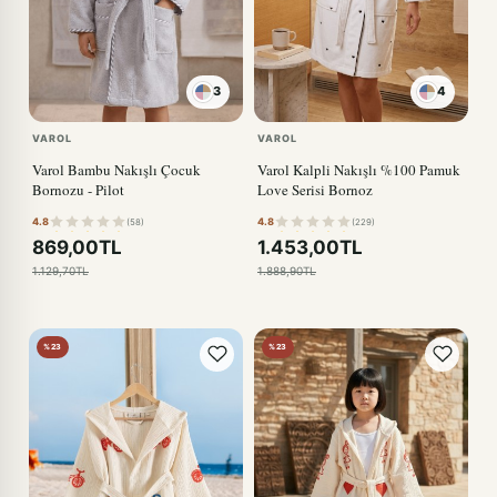
3
4
KIRMIZI
VAROL
VAROL
Varol Bambu Nakışlı Çocuk
Varol Kalpli Nakışlı %100 Pamuk
Bornozu - Pilot
Love Serisi Bornoz
4.8
4.8
(58)
(229)
869,00TL
1.453,00TL
1.129,70TL
1.888,90TL
%23
%23