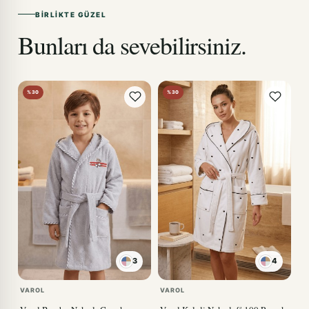
BIRLIKTE GÜZEL
Bunları da sevebilirsiniz.
%30
%30
3
4
KIRMIZI
VAROL
VAROL