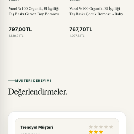
Varol %100 Organik, El İşçiliği
Varol %100 Organik, El İşçiliği
Taş Baskı Garson Boy Bornozu -
Taş Baskı Çocuk Bornozu - Baby
Bisiklet
797,00TL
767,70TL
1.139,71TL
1.097,81TL
MÜŞTERI DENEYIMI
Değerlendirmeler.
Trendyol Müşteri