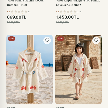
Varol Bambu Nakışlı Çocuk
Varol Kalpli Nakışlı %100 Pamuk
Bornozu - Pilot
Love Serisi Bornoz
4.8
4.8
(58)
(229)
869,00TL
1.453,00TL
1.242,67TL
2.077,79TL
%30
%30
VAROL
VAROL