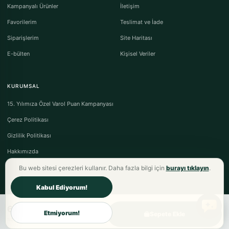
Kampanyalı Ürünler
İletişim
Favorilerim
Teslimat ve İade
Siparişlerim
Site Haritası
E-bülten
Kişisel Veriler
KURUMSAL
15. Yılımıza Özel Varol Puan Kampanyası
Çerez Politikası
Gizlilik Politikası
Hakkımızda
Bu web sitesi çerezleri kullanır. Daha fazla bilgi için
burayı tıklayın
.
Kabul Ediyorum!
608,70TL
Varol Tekstil Ev Tekstili © 2026 - Tüm Hakları Saklıdır.
Etmiyorum!
Sepete Ekle
Mesafeli Satış Sözleşmesi
·
Ön Bilgilendirme Formu
·
İptal & İade Koşulları
%21 fiyat avantajı