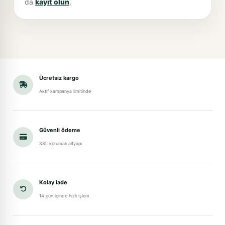
da
kayıt olun
.
Ücretsiz kargo
Aktif kampanya limitinde
Güvenli ödeme
SSL korumalı altyapı
Kolay iade
14 gün içinde hızlı işlem