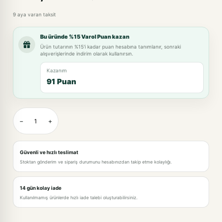
9 aya varan taksit
Bu üründe %15 Varol Puan kazan
Ürün tutarının %15'i kadar puan hesabına tanımlanır, sonraki
alışverişlerinde indirim olarak kullanırsın.
Kazanım
91 Puan
−
+
Güvenli ve hızlı teslimat
Stoktan gönderim ve sipariş durumunu hesabınızdan takip etme kolaylığı.
14 gün kolay iade
Kullanılmamış ürünlerde hızlı iade talebi oluşturabilirsiniz.