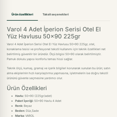
Ürün özellikleri
Taksit seçenekleri
Varol 4 Adet İperion Serisi Otel El
Yüz Havlusu 50x90 225gr
Varol 4 Adet İperion Serisi Otel El Yüz Havlusu 50x90 225gr, otel,
konaklama tesisi ve profesyonel tekstil kullanımı için teknik özellikleri net
belirtilmiş güvenilir bir üründür. Ölçü bilgisi 50x90 olarak belirtilmiştir.
Pamuk dokulu yapısı konforlu temas hissi sağlar.
Teknik ölçü, kumaş, gramaj ve içerik bilgileri korunarak sunulan bu ürün; satın
alma ekiplerinin hızlı karşılaştırma yapmasına, işletmelerin ise doğru tekstil
ürününü güvenle seçmesine yardımcı olur.
Ürün Özellikleri
Havlu:
50x90 (225gr/adet)
Paket İçeriği:
50x90 Havlu 4 Adet
Renk:
Beyaz
Beden:
Düz,Sade
Marka:
VAROL