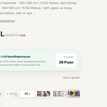
el Peştemal - 100x180 cm | %100 Pamuk Varol Elmas
 100x180 cm | %100 Pamuk, hafif yapısı ve kolay
ıyla banyo, plaj ve spa ...
ğerlendirme
TL
324,87TL
%23
e %15 Varol Puan kazan
Kazanım
nın %15'i kadar puan hesabına tanımlanır,
38 Puan
verişlerinde indirim olarak kullanırsın.
Seçim gerekli
NCU
A.MAVİ
BEJ
M