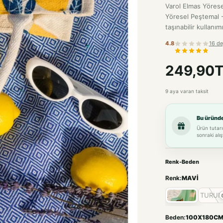
Varol Elmas Yöres
Yöresel Peştemal -
taşınabilir kullanım
4.8
16 de
249,90
9 aya varan taksit
Bu üründ
Ürün tutarı
sonraki alış
Renk-Beden
Renk:
MAVİ
TURU
Beden:
100X180C