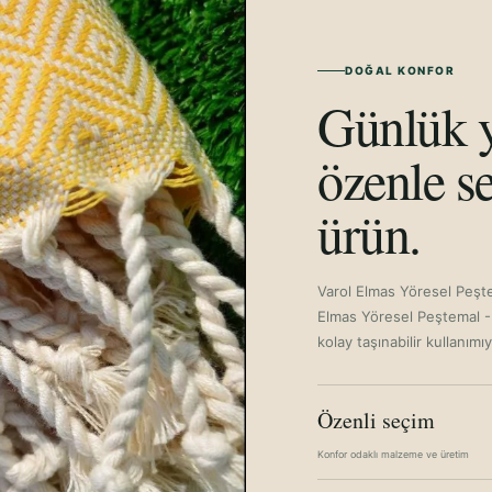
TURKUAZ-100X18
A.YEŞİL-100X180C
DOĞAL KONFOR
Günlük y
BORDO-90X180
SARI-100X180CM
özenle se
ürün.
Varol Elmas Yöresel Peşt
Elmas Yöresel Peştemal -
kolay taşınabilir kullanımı
Özenli seçim
Konfor odaklı malzeme ve üretim