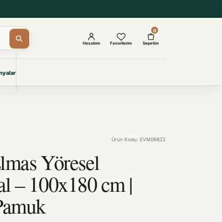
0
Hesabım
Favorilerim
Sepetim
yalar
ŞAM
eri
IYONLAR
Giyimi
Ürün Kodu: EVM06822
KURUMSAL ÇÖZÜMLER
Toptan Otel Tekstili
Elmas Yöresel
Projelere özel, dayanıklı tekstil
seçkileri.
al – 100x180 cm |
Pamuk
İncele