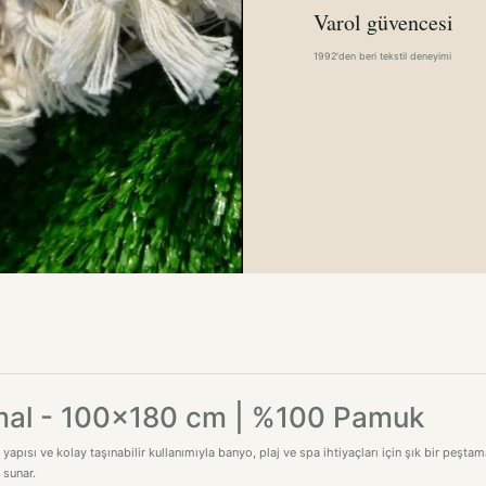
Varol güvencesi
1992'den beri tekstil deneyimi
emal - 100x180 cm | %100 Pamuk
ısı ve kolay taşınabilir kullanımıyla banyo, plaj ve spa ihtiyaçları için şık bir peştam
 sunar.