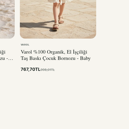
VAROL
iği
Varol %100 Organik, El İşçiliği
zu -
Taş Baskı Çocuk Bornozu - Baby
767,70TL
998,01TL