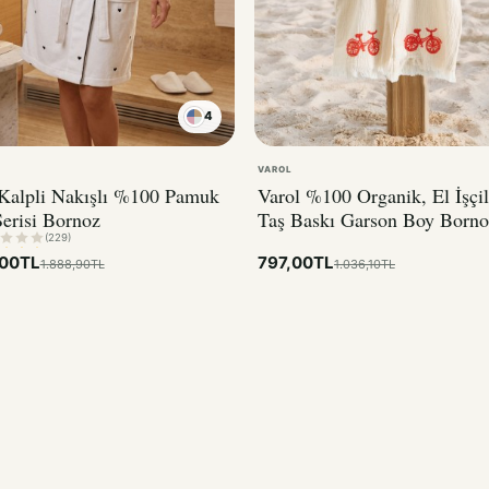
4
KIRMIZI
VAROL
 Kalpli Nakışlı %100 Pamuk
Varol %100 Organik, El İşçil
erisi Bornoz
Taş Baskı Garson Boy Borno
Bisiklet
(229)
,00TL
797,00TL
1.888,90TL
1.036,10TL