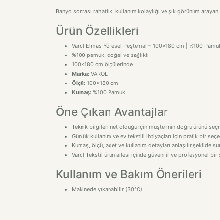
Banyo sonrası rahatlık, kullanım kolaylığı ve şık görünüm arayan k
Ürün Özellikleri
Varol Elmas Yöresel Peştemal – 100x180 cm | %100 Pamu
%100 pamuk, doğal ve sağlıklı
100x180 cm ölçülerinde
Marka:
VAROL
Ölçü:
100x180 cm
Kumaş:
%100 Pamuk
Öne Çıkan Avantajlar
Teknik bilgileri net olduğu için müşterinin doğru ürünü seçm
Günlük kullanım ve ev tekstili ihtiyaçları için pratik bir seçe
Kumaş, ölçü, adet ve kullanım detayları anlaşılır şekilde sun
Varol Tekstil ürün ailesi içinde güvenilir ve profesyonel bir
Kullanım ve Bakım Önerileri
Makinede yıkanabilir (30°C)