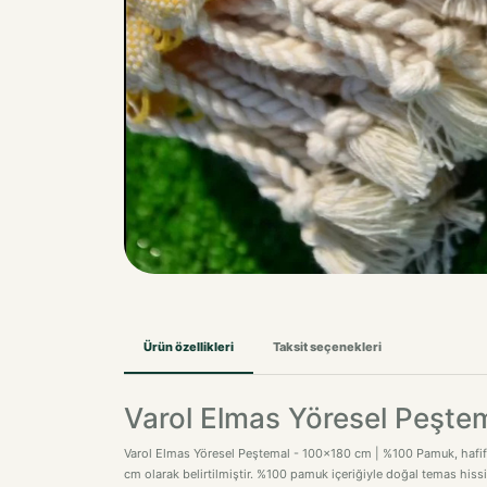
Ürün özellikleri
Taksit seçenekleri
Varol Elmas Yöresel Peşt
Varol Elmas Yöresel Peştemal - 100x180 cm | %100 Pamuk, hafif yap
cm olarak belirtilmiştir. %100 pamuk içeriğiyle doğal temas hissi