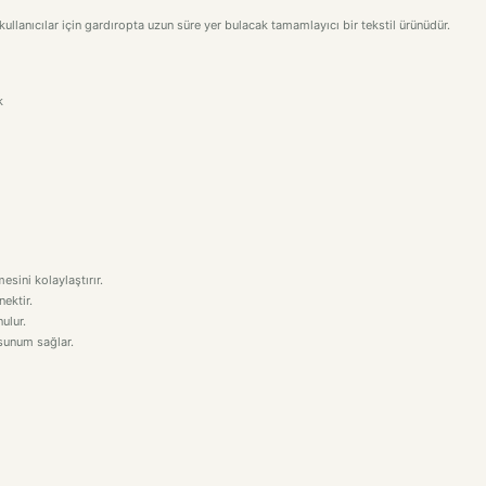
ullanıcılar için gardıropta uzun süre yer bulacak tamamlayıcı bir tekstil ürünüdür.
k
esini kolaylaştırır.
nektir.
ulur.
 sunum sağlar.