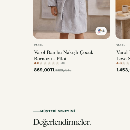
3
VAROL
VAROL
Varol Bambu Nakışlı Çocuk
Varol
Bornozu - Pilot
Love S
4.8
4.8
(58)
869,00TL
1.453
1.129,70TL
MÜŞTERI DENEYIMI
Değerlendirmeler.