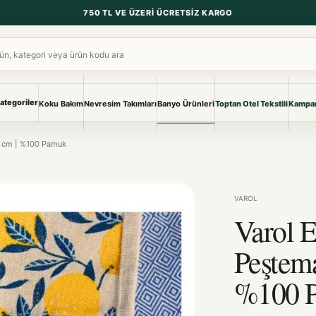
750 TL VE ÜZERI ÜCRETSIZ KARGO
ara
ategoriler
Koku Bakım
Nevresim Takımları
Banyo Ürünleri
Toptan Otel Tekstili
Kampan
NEVRESIM & PIKE
BANYO & YA
0 cm | %100 Pamuk
Nevresim Takımları
Banyo Ürünl
Pike ve Pike Takımları
TÜM KOLEKS
Çarşaf & Çarşaf Takımı
Pijama & Ev 
VAROL
Varol 
BEBEK
Bebek Ürünleri
Peştem
%100 