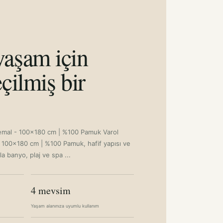
0CM
M
aşam için
çilmiş bir
emal - 100x180 cm | %100 Pamuk Varol
 100x180 cm | %100 Pamuk, hafif yapısı ve
yla banyo, plaj ve spa ...
4 mevsim
Yaşam alanınıza uyumlu kullanım