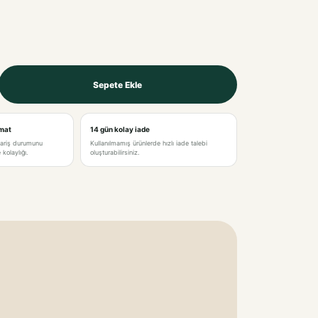
Sepete Ekle
0CM
M
imat
14 gün kolay iade
pariş durumunu
Kullanılmamış ürünlerde hızlı iade talebi
kolaylığı.
oluşturabilirsiniz.