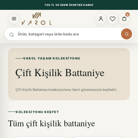
750 TL VE ÜZERI ÜCRETSIZ KARGO
0
Ürün ara
VAROL YAŞAM KOLEKSIYONU
Çift Kişilik Battaniye
Çift Kişilik Battaniye koleksiyonunu Varol güvencesiyle keşfedin.
KOLEKSIYONU KEŞFET
Tüm çift kişilik battaniye