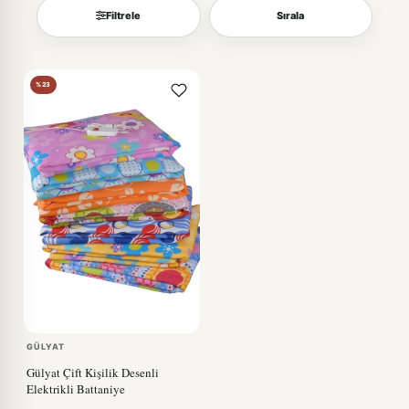
Filtrele
Sırala
Sırala
%23
GÜLYAT
Gülyat Çift Kişilik Desenli
Elektrikli Battaniye