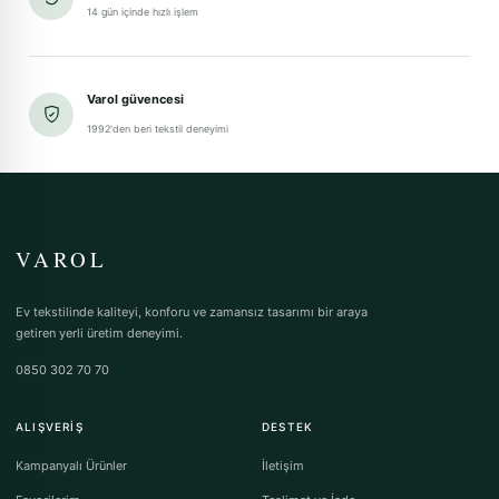
14 gün içinde hızlı işlem
Varol güvencesi
1992'den beri tekstil deneyimi
VAROL
Ev tekstilinde kaliteyi, konforu ve zamansız tasarımı bir araya
getiren yerli üretim deneyimi.
0850 302 70 70
ALIŞVERIŞ
DESTEK
Kampanyalı Ürünler
İletişim