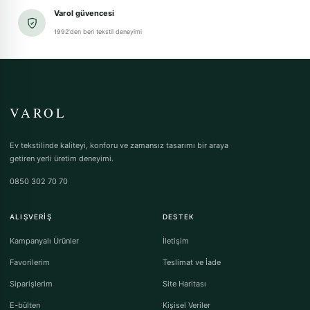
Varol güvencesi
1992'den beri tekstil deneyimi
VAROL
Ev tekstilinde kaliteyi, konforu ve zamansız tasarımı bir araya
getiren yerli üretim deneyimi.
0850 302 70 70
ALIŞVERIŞ
DESTEK
Kampanyalı Ürünler
İletişim
Favorilerim
Teslimat ve İade
Siparişlerim
Site Haritası
E-bülten
Kişisel Veriler