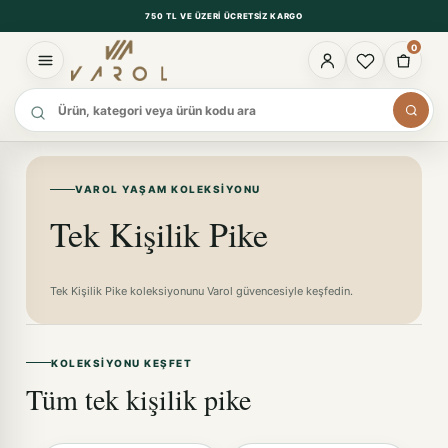
750 TL VE ÜZERI ÜCRETSIZ KARGO
0
Ürün ara
VAROL YAŞAM KOLEKSIYONU
Tek Kişilik Pike
Tek Kişilik Pike koleksiyonunu Varol güvencesiyle keşfedin.
KOLEKSIYONU KEŞFET
Tüm tek kişilik pike