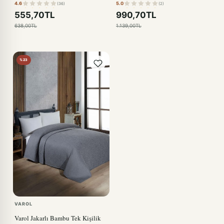
4.6
5.0
(36)
(2)
555,70TL
990,70TL
638,00TL
1.139,00TL
%23
VAROL
Varol Jakarlı Bambu Tek Kişilik