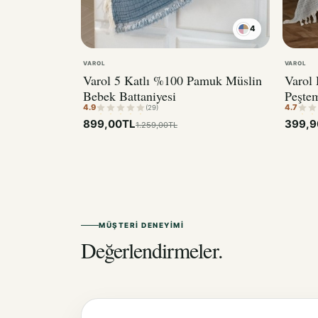
4
VAROL
VAROL
Varol 5 Katlı %100 Pamuk Müslin
Varol 
Bebek Battaniyesi
Peşte
4.9
4.7
Pamu
(29)
899,00TL
399,9
1.259,00TL
MÜŞTERI DENEYIMI
Değerlendirmeler.