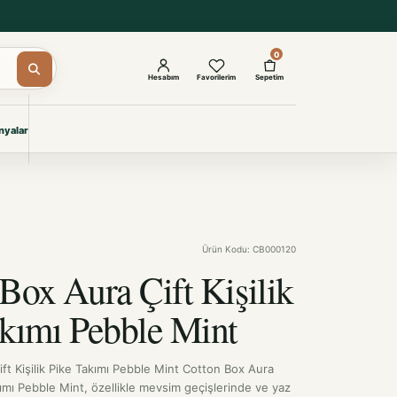
0
Hesabım
Favorilerim
Sepetim
yalar
ŞAM
eri
IYONLAR
Giyimi
Ürün Kodu: CB000120
KURUMSAL ÇÖZÜMLER
Toptan Otel Tekstili
Box Aura Çift Kişilik
Projelere özel, dayanıklı tekstil
seçkileri.
akımı Pebble Mint
İncele
ft Kişilik Pike Takımı Pebble Mint Cotton Box Aura
akımı Pebble Mint, özellikle mevsim geçişlerinde ve yaz