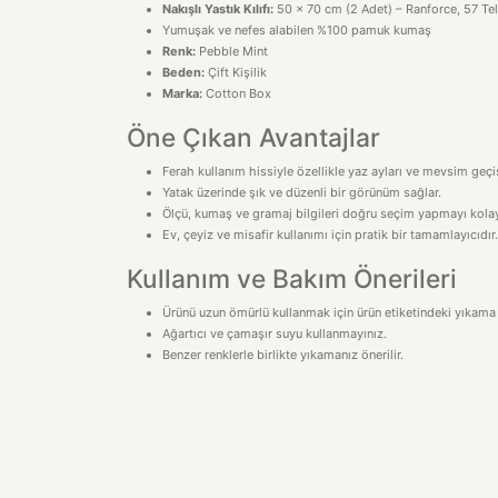
Nakışlı Yastık Kılıfı:
50 x 70 cm (2 Adet) – Ranforce, 57 T
Yumuşak ve nefes alabilen %100 pamuk kumaş
Renk:
Pebble Mint
Beden:
Çift Kişilik
Marka:
Cotton Box
Öne Çıkan Avantajlar
Ferah kullanım hissiyle özellikle yaz ayları ve mevsim geçişl
Yatak üzerinde şık ve düzenli bir görünüm sağlar.
Ölçü, kumaş ve gramaj bilgileri doğru seçim yapmayı kolayl
Ev, çeyiz ve misafir kullanımı için pratik bir tamamlayıcıdır.
Kullanım ve Bakım Önerileri
Ürünü uzun ömürlü kullanmak için ürün etiketindeki yıkama 
Ağartıcı ve çamaşır suyu kullanmayınız.
Benzer renklerle birlikte yıkamanız önerilir.