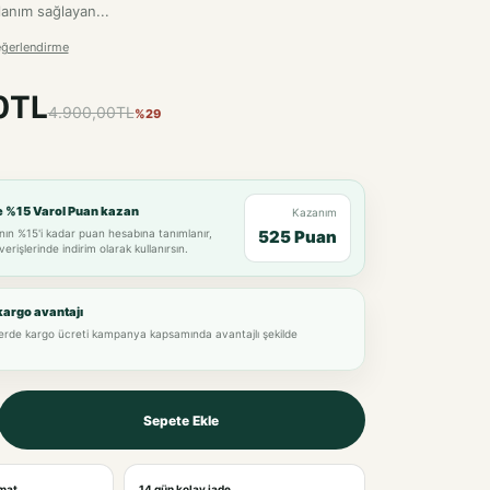
lanım sağlayan...
eğerlendirme
0TL
4.900,00TL
%29
e %15 Varol Puan kazan
Kazanım
nın %15'i kadar puan hesabına tanımlanır,
525 Puan
verişlerinde indirim olarak kullanırsın.
kargo avantajı
lerde kargo ücreti kampanya kapsamında avantajlı şekilde
Sepete Ekle
imat
14 gün kolay iade