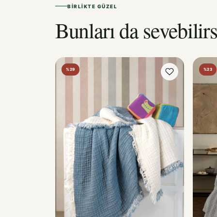
BIRLIKTE GÜZEL
Bunları da sevebilirs
%29
%23