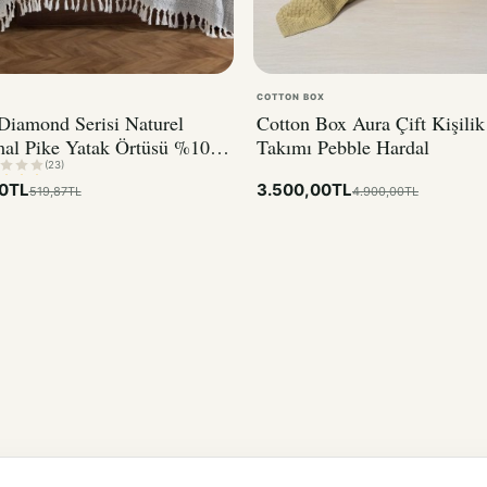
COTTON BOX
Diamond Serisi Naturel
Cotton Box Aura Çift Kişilik
mal Pike Yatak Örtüsü %100
Takımı Pebble Hardal
k
(23)
0TL
3.500,00TL
519,87TL
4.900,00TL