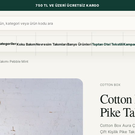
750 TL VE ÜZERI ÜCRETSIZ KARGO
ara
ategoriler
Koku Bakım
Nevresim Takımları
Banyo Ürünleri
Toptan Otel Tekstili
Kampan
NEVRESIM & PIKE
BANYO & YA
 Takımı Pebble Mint
Nevresim Takımları
Banyo Ürünl
Pike ve Pike Takımları
TÜM KOLEKS
Çarşaf & Çarşaf Takımı
Pijama & Ev 
COTTON BOX
Cotton 
BEBEK
Bebek Ürünleri
Pike T
Cotton Box Aura Çi
Çift Kişilik Pike T