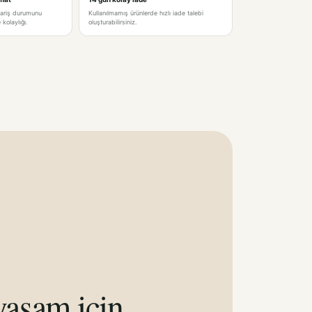
pariş durumunu
Kullanılmamış ürünlerde hızlı iade talebi
kolaylığı.
oluşturabilirsiniz.
aşam için