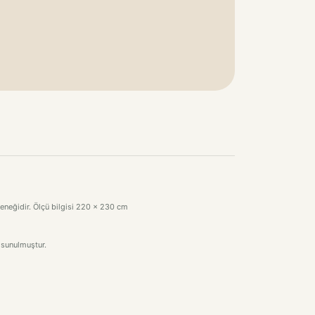
çeneğidir. Ölçü bilgisi 220 x 230 cm
 sunulmuştur.