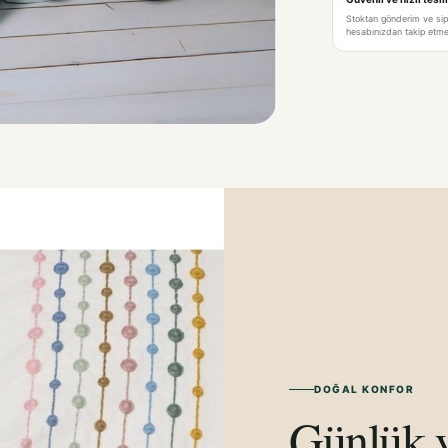
Stoktan gönderim ve si
hesabınızdan takip etme 
DOĞAL KONFOR
Günlük y