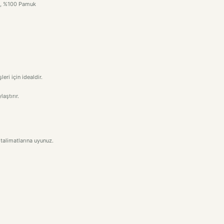
el, %100 Pamuk
eri için idealdir.
aştırır.
talimatlarına uyunuz.