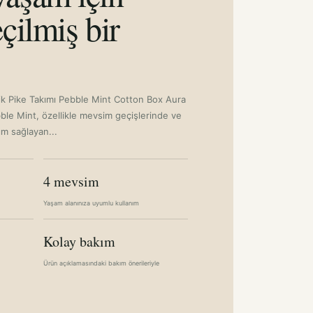
çilmiş bir
lik Pike Takımı Pebble Mint Cotton Box Aura
ebble Mint, özellikle mevsim geçişlerinde ve
ım sağlayan...
4 mevsim
Yaşam alanınıza uyumlu kullanım
Kolay bakım
Ürün açıklamasındaki bakım önerileriyle