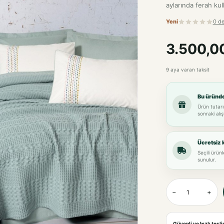
aylarında ferah kul
Yeni
0 d
3.500,0
9 aya varan taksit
Bu üründ
Ürün tutarı
sonraki alış
Ücretsiz 
Seçili ürün
sunulur.
−
+
Güvenli ve hızlı tesl