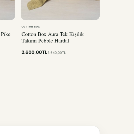
COTTON BOX
 Pike
Cotton Box Aura Tek Kişilik
Takımı Pebble Hardal
2.600,00TL
3.640,00TL