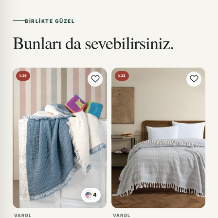
BIRLIKTE GÜZEL
Bunları da sevebilirsiniz.
%29
%23
4
VAROL
VAROL