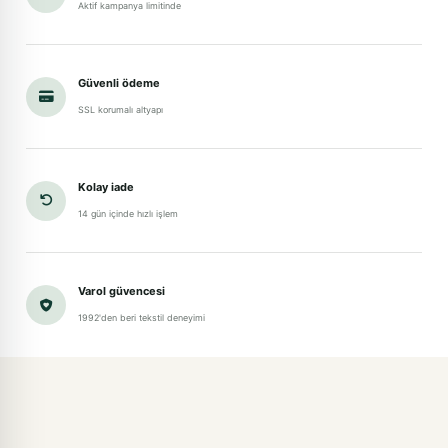
Aktif kampanya limitinde
Güvenli ödeme
SSL korumalı altyapı
Kolay iade
14 gün içinde hızlı işlem
Varol güvencesi
1992'den beri tekstil deneyimi