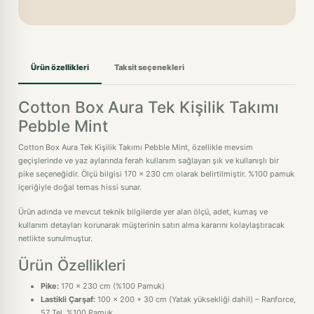
Ürün özellikleri
Taksit seçenekleri
Cotton Box Aura Tek Kişilik Takımı
Pebble Mint
Cotton Box Aura Tek Kişilik Takımı Pebble Mint, özellikle mevsim
geçişlerinde ve yaz aylarında ferah kullanım sağlayan şık ve kullanışlı bir
pike seçeneğidir. Ölçü bilgisi 170 x 230 cm olarak belirtilmiştir. %100 pamuk
içeriğiyle doğal temas hissi sunar.
Ürün adında ve mevcut teknik bilgilerde yer alan ölçü, adet, kumaş ve
kullanım detayları korunarak müşterinin satın alma kararını kolaylaştıracak
netlikte sunulmuştur.
Ürün Özellikleri
Pike:
170 x 230 cm (%100 Pamuk)
Lastikli Çarşaf:
100 x 200 + 30 cm (Yatak yüksekliği dahil) – Ranforce,
57 Tel, %100 Pamuk