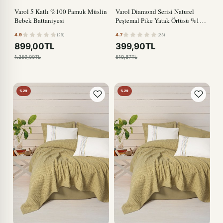
Varol 5 Katlı %100 Pamuk Müslin
Varol Diamond Serisi Naturel
Bebek Battaniyesi
Peştemal Pike Yatak Örtüsü %100
Pamuk
4.9
4.7
(29)
(23)
899,00TL
399,90TL
1.259,00TL
519,87TL
%29
%29