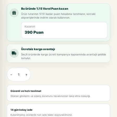
Bu üründe %15 Varol Puan kazan
Ürün tutarının %15'i kadar puan hesabına tanımlanır, sonraki
alışverişlerinde indirim olarak kullanırsın.
Kazanım
390 Puan
Ücretsiz kargo avantajı
Seçili ürünlerde kargo ücreti kampanya kapsamında avantajlı şekilde
sunulur.
−
+
Güvenli ve hızlı teslimat
Stoktan gönderim ve sipariş durumunu hesabınızdan takip etme kolaylığı.
14 gün kolay iade
Kullanılmamış ürünlerde hızlı iade talebi oluşturabilirsiniz.