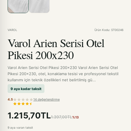
VAROL
Ürün Kodu: ST00246
Varol Arien Serisi Otel
Pikesi 200x230
Varol Arien Serisi Otel Pikesi 200x230 Varol Arien Serisi Otel
Pikesi 200x230, otel, konaklama tesisi ve profesyonel tekstil
kullanımı için teknik özellikleri net belirtilmiş gü...
9 aya kadar taksit
4.5
14 değerlendirme
1.215,70TL
1.397,00TL
%13
9 aya varan taksit