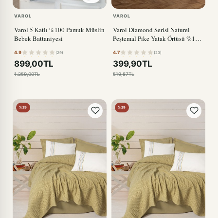
VAROL
VAROL
Varol 5 Katlı %100 Pamuk Müslin
Varol Diamond Serisi Naturel
Bebek Battaniyesi
Peştemal Pike Yatak Örtüsü %100
Pamuk
4.9
4.7
(29)
(23)
899,00TL
399,90TL
1.259,00TL
519,87TL
%29
%29