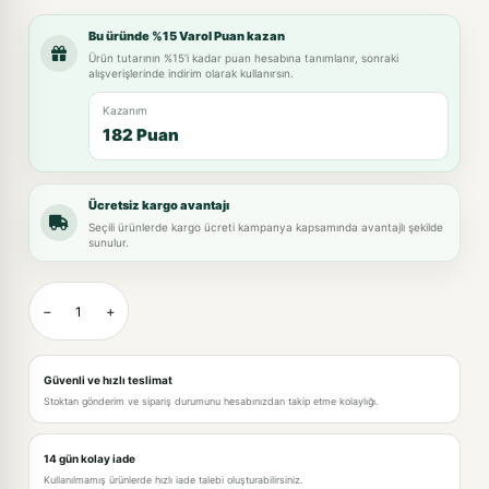
Bu üründe %15 Varol Puan kazan
Ürün tutarının %15'i kadar puan hesabına tanımlanır, sonraki
alışverişlerinde indirim olarak kullanırsın.
Kazanım
182 Puan
Ücretsiz kargo avantajı
Seçili ürünlerde kargo ücreti kampanya kapsamında avantajlı şekilde
sunulur.
−
+
Güvenli ve hızlı teslimat
Stoktan gönderim ve sipariş durumunu hesabınızdan takip etme kolaylığı.
14 gün kolay iade
Kullanılmamış ürünlerde hızlı iade talebi oluşturabilirsiniz.