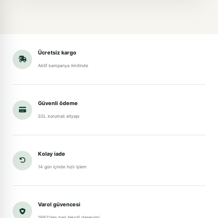
Ücretsiz kargo
Aktif kampanya limitinde
Güvenli ödeme
SSL korumalı altyapı
Kolay iade
14 gün içinde hızlı işlem
Varol güvencesi
1992'den beri tekstil deneyimi