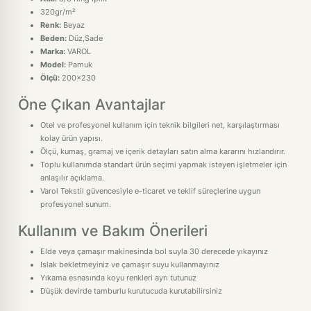
320gr/m²
Renk:
Beyaz
Beden:
Düz,Sade
Marka:
VAROL
Model:
Pamuk
Ölçü:
200x230
Öne Çıkan Avantajlar
Otel ve profesyonel kullanım için teknik bilgileri net, karşılaştırması
kolay ürün yapısı.
Ölçü, kumaş, gramaj ve içerik detayları satın alma kararını hızlandırır.
Toplu kullanımda standart ürün seçimi yapmak isteyen işletmeler için
anlaşılır açıklama.
Varol Tekstil güvencesiyle e-ticaret ve teklif süreçlerine uygun
profesyonel sunum.
Kullanım ve Bakım Önerileri
Elde veya çamaşır makinesinda bol suyla 30 derecede yıkayınız
Islak bekletmeyiniz ve çamaşır suyu kullanmayınız
Yıkama esnasında koyu renkleri ayrı tutunuz
Düşük devirde tamburlu kurutucuda kurutabilirsiniz