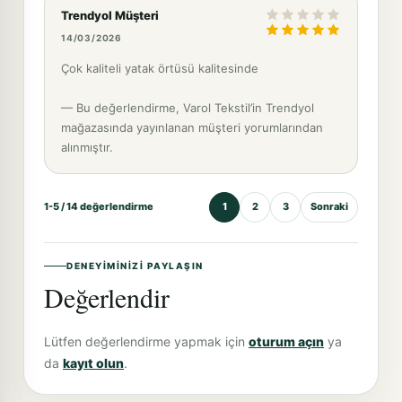
Trendyol Müşteri
14/03/2026
Çok kaliteli yatak örtüsü kalitesinde
— Bu değerlendirme, Varol Tekstil’in Trendyol
mağazasında yayınlanan müşteri yorumlarından
alınmıştır.
1-5 / 14 değerlendirme
1
2
3
Sonraki
DENEYIMINIZI PAYLAŞIN
Değerlendir
Lütfen değerlendirme yapmak için
oturum açın
ya
da
kayıt olun
.