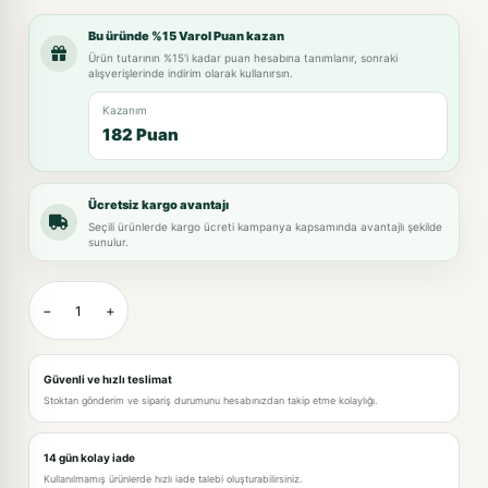
Bu üründe %15 Varol Puan kazan
Ürün tutarının %15'i kadar puan hesabına tanımlanır, sonraki
alışverişlerinde indirim olarak kullanırsın.
Kazanım
182 Puan
Ücretsiz kargo avantajı
Seçili ürünlerde kargo ücreti kampanya kapsamında avantajlı şekilde
sunulur.
−
+
Güvenli ve hızlı teslimat
Stoktan gönderim ve sipariş durumunu hesabınızdan takip etme kolaylığı.
14 gün kolay iade
Kullanılmamış ürünlerde hızlı iade talebi oluşturabilirsiniz.