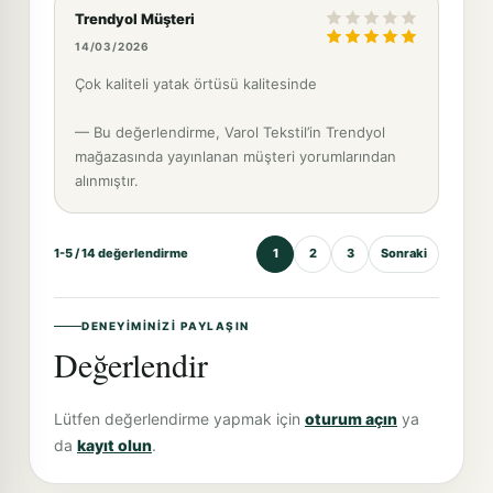
Trendyol Müşteri
14/03/2026
Çok kaliteli yatak örtüsü kalitesinde
— Bu değerlendirme, Varol Tekstil’in Trendyol
mağazasında yayınlanan müşteri yorumlarından
alınmıştır.
1-5 / 14 değerlendirme
1
2
3
Sonraki
DENEYIMINIZI PAYLAŞIN
Değerlendir
Lütfen değerlendirme yapmak için
oturum açın
ya
da
kayıt olun
.