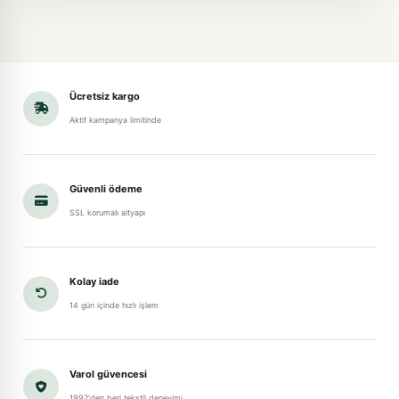
Ücretsiz kargo
Aktif kampanya limitinde
Güvenli ödeme
SSL korumalı altyapı
Kolay iade
14 gün içinde hızlı işlem
Varol güvencesi
1992'den beri tekstil deneyimi