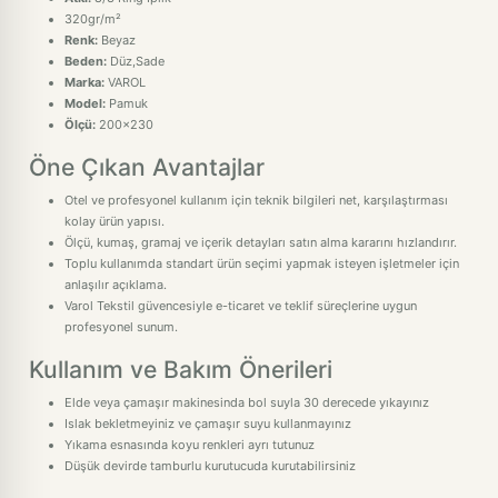
320gr/m²
Renk:
Beyaz
Beden:
Düz,Sade
Marka:
VAROL
Model:
Pamuk
Ölçü:
200x230
Öne Çıkan Avantajlar
Otel ve profesyonel kullanım için teknik bilgileri net, karşılaştırması
kolay ürün yapısı.
Ölçü, kumaş, gramaj ve içerik detayları satın alma kararını hızlandırır.
Toplu kullanımda standart ürün seçimi yapmak isteyen işletmeler için
anlaşılır açıklama.
Varol Tekstil güvencesiyle e-ticaret ve teklif süreçlerine uygun
profesyonel sunum.
Kullanım ve Bakım Önerileri
Elde veya çamaşır makinesinda bol suyla 30 derecede yıkayınız
Islak bekletmeyiniz ve çamaşır suyu kullanmayınız
Yıkama esnasında koyu renkleri ayrı tutunuz
Düşük devirde tamburlu kurutucuda kurutabilirsiniz