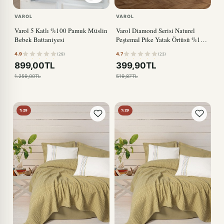
VAROL
VAROL
Varol 5 Katlı %100 Pamuk Müslin
Varol Diamond Serisi Naturel
Bebek Battaniyesi
Peştemal Pike Yatak Örtüsü %100
Pamuk
4.9
4.7
(29)
(23)
899,00TL
399,90TL
1.259,00TL
519,87TL
%29
%29