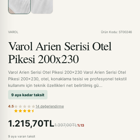
VAROL
Ürün Kodu: ST00246
Varol Arien Serisi Otel
Pikesi 200x230
Varol Arien Serisi Otel Pikesi 200x230 Varol Arien Serisi Otel
Pikesi 200x230, otel, konaklama tesisi ve profesyonel tekstil
kullanımı için teknik özellikleri net belirtilmiş gü...
9 aya kadar taksit
4.5
14 değerlendirme
1.215,70TL
1.397,00TL
%13
9 aya varan taksit