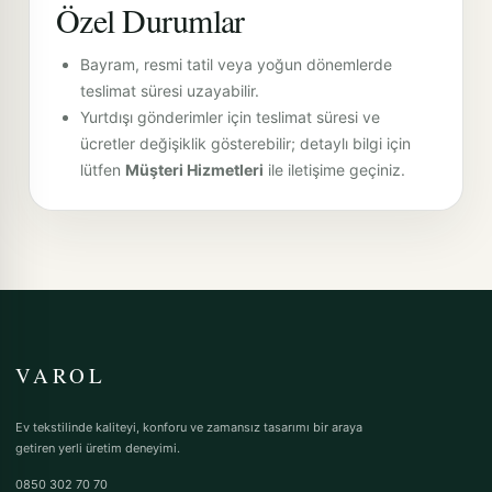
Özel Durumlar
Bayram, resmi tatil veya yoğun dönemlerde
teslimat süresi uzayabilir.
Yurtdışı gönderimler için teslimat süresi ve
ücretler değişiklik gösterebilir; detaylı bilgi için
lütfen
Müşteri Hizmetleri
ile iletişime geçiniz.
VAROL
Ev tekstilinde kaliteyi, konforu ve zamansız tasarımı bir araya
getiren yerli üretim deneyimi.
0850 302 70 70