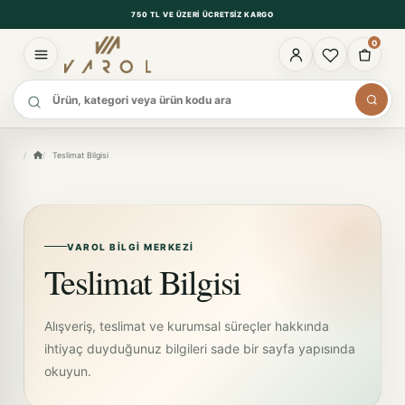
750 TL VE ÜZERI ÜCRETSIZ KARGO
0
Ürün ara
Teslimat Bilgisi
VAROL BILGI MERKEZI
Teslimat Bilgisi
Alışveriş, teslimat ve kurumsal süreçler hakkında
ihtiyaç duyduğunuz bilgileri sade bir sayfa yapısında
okuyun.