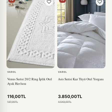
%15
%15
VAROL
VAROL
Venus Serisi 20/2 Ring İplik Otel
Asis Serisi Kaz Tüyü Otel Yorganı
Ayak Havlusu
116,00TL
3.850,00TL
137,00TL
4.543,00TL