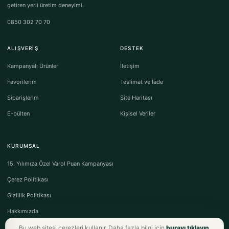
getiren yerli üretim deneyimi.
0850 302 70 70
ALIŞVERIŞ
DESTEK
Kampanyalı Ürünler
İletişim
Favorilerim
Teslimat ve İade
Siparişlerim
Site Haritası
E-bülten
Kişisel Veriler
KURUMSAL
15. Yılımıza Özel Varol Puan Kampanyası
Çerez Politikası
Gizlilik Politikası
Hakkımızda
Bu web sitesi çerezleri kullanır. Daha fazla bilgi için
burayı tıklayın
.