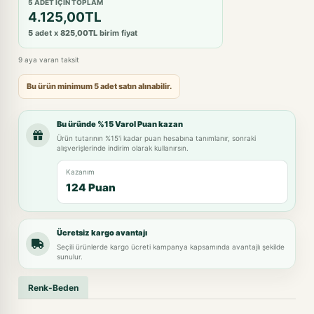
5 ADET IÇIN TOPLAM
4.125,00TL
5
adet x
825,00TL
birim fiyat
9 aya varan taksit
Bu ürün minimum 5 adet satın alınabilir.
Bu üründe %15 Varol Puan kazan
Ürün tutarının %15'i kadar puan hesabına tanımlanır, sonraki
alışverişlerinde indirim olarak kullanırsın.
Kazanım
124 Puan
Ücretsiz kargo avantajı
Seçili ürünlerde kargo ücreti kampanya kapsamında avantajlı şekilde
sunulur.
Renk-Beden