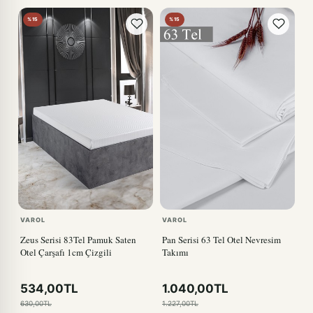
%15
%15
VAROL
VAROL
Zeus Serisi 83Tel Pamuk Saten
Pan Serisi 63 Tel Otel Nevresim
Otel Çarşafı 1cm Çizgili
Takımı
534,00TL
1.040,00TL
630,00TL
1.227,00TL