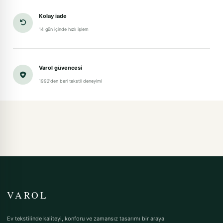
Kolay iade
14 gün içinde hızlı işlem
Varol güvencesi
1992'den beri tekstil deneyimi
VAROL
Ev tekstilinde kaliteyi, konforu ve zamansız tasarımı bir araya