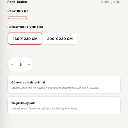
Renk-Beden
Seçim gerekli
Renk:
BEYAZ
Beden:
160 X 230 CM
160 X 230 CM
200 X 230 CM
BEYAZ-160 X 230 CM
−
+
BEYAZ-200 X 230 CM · +221,00TL
Güvenli ve hızlı teslimat
Stoktan gönderim ve sipariş durumunu hesabınızdan takip etme kolaylığı.
14 gün kolay iade
Kullanılmamış ürünlerde hızlı iade talebi oluşturabilirsiniz.