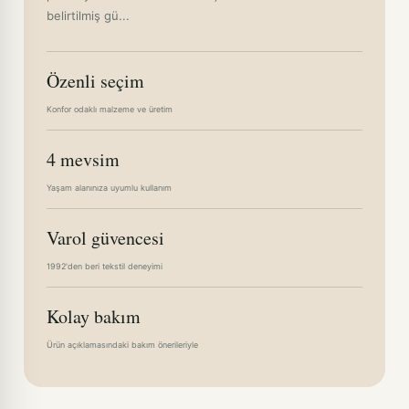
belirtilmiş gü...
Özenli seçim
Konfor odaklı malzeme ve üretim
4 mevsim
Yaşam alanınıza uyumlu kullanım
Varol güvencesi
1992'den beri tekstil deneyimi
Kolay bakım
Ürün açıklamasındaki bakım önerileriyle