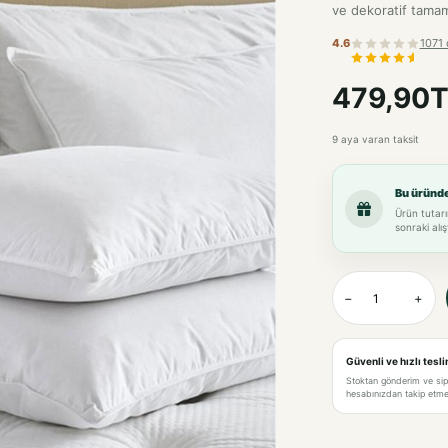
ve dekoratif tamamla
4.6
1071 
479,90T
9 aya varan taksit
Bu üründ
Ürün tutarı
sonraki alış
−
+
Güvenli ve hızlı tesl
Stoktan gönderim ve si
hesabınızdan takip etme 