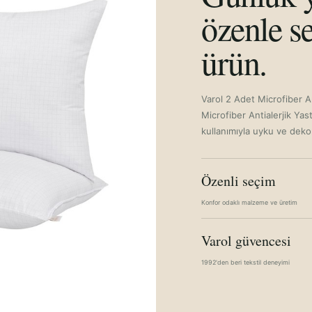
özenle se
ürün.
Varol 2 Adet Microfiber An
Microfiber Antialerjik Yas
kullanımıyla uyku ve dekora
Özenli seçim
Konfor odaklı malzeme ve üretim
Varol güvencesi
1992'den beri tekstil deneyimi