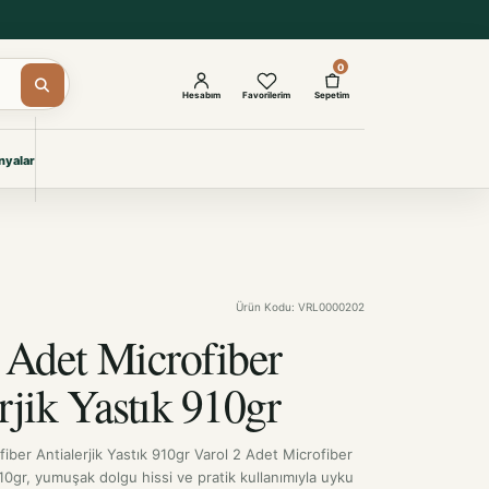
0
Hesabım
Favorilerim
Sepetim
yalar
ŞAM
eri
IYONLAR
Giyimi
Ürün Kodu: VRL0000202
KURUMSAL ÇÖZÜMLER
Toptan Otel Tekstili
 Adet Microfiber
Projelere özel, dayanıklı tekstil
seçkileri.
rjik Yastık 910gr
İncele
iber Antialerjik Yastık 910gr Varol 2 Adet Microfiber
910gr, yumuşak dolgu hissi ve pratik kullanımıyla uyku