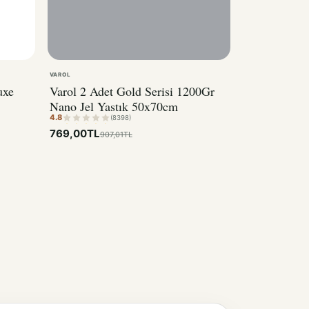
VAROL
uxe
Varol 2 Adet Gold Serisi 1200Gr
Nano Jel Yastık 50x70cm
4.8
(8398)
769,00TL
907,01TL