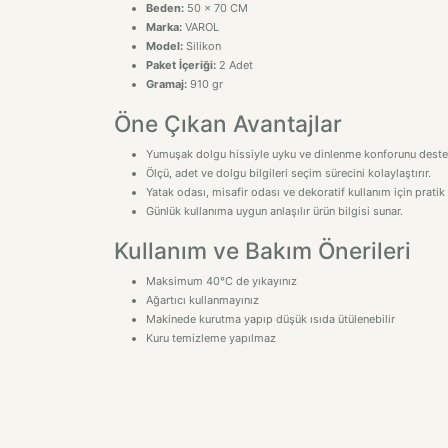
Beden:
50 x 70 CM
Marka:
VAROL
Model:
Silikon
Paket İçeriği:
2 Adet
Gramaj:
910 gr
Öne Çıkan Avantajlar
Yumuşak dolgu hissiyle uyku ve dinlenme konforunu destek
Ölçü, adet ve dolgu bilgileri seçim sürecini kolaylaştırır.
Yatak odası, misafir odası ve dekoratif kullanım için pratik 
Günlük kullanıma uygun anlaşılır ürün bilgisi sunar.
Kullanım ve Bakım Önerileri
Maksimum 40°C de yıkayınız
Ağartıcı kullanmayınız
Makinede kurutma yapıp düşük ısıda ütülenebilir
Kuru temizleme yapılmaz