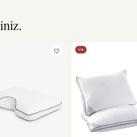
iniz.
%14