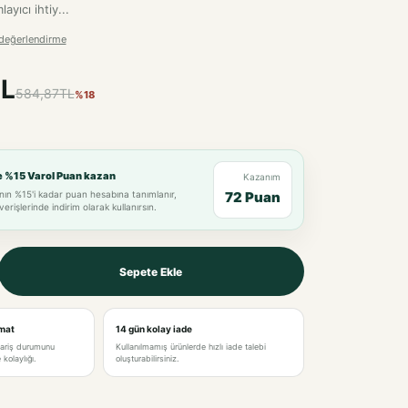
yıcı ihtiy...
değerlendirme
L
584,87TL
%18
e %15 Varol Puan kazan
Kazanım
nın %15'i kadar puan hesabına tanımlanır,
72 Puan
verişlerinde indirim olarak kullanırsın.
Sepete Ekle
imat
14 gün kolay iade
pariş durumunu
Kullanılmamış ürünlerde hızlı iade talebi
kolaylığı.
oluşturabilirsiniz.