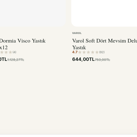
VAROL
Dormia Visco Yastık
Varol Soft Dört Mevsim Del
x12
Yastık
4.7
(4)
(92)
0TL
644,00TL
1.128,27TL
750,00TL