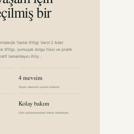
çilmiş bir
tialerjik Yastık 910gr Varol 2 Adet
tık 910gr, yumuşak dolgu hissi ve pratik
tif tamamlayıcı ihtiy...
4 mevsim
Yaşam alanınıza uyumlu kullanım
Kolay bakım
Ürün açıklamasındaki bakım önerileriyle