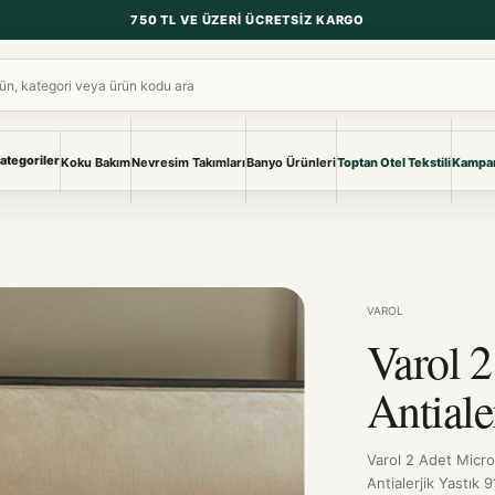
750 TL VE ÜZERI ÜCRETSIZ KARGO
ara
ategoriler
Koku Bakım
Nevresim Takımları
Banyo Ürünleri
Toptan Otel Tekstili
Kampan
NEVRESIM & PIKE
BANYO & YA
Nevresim Takımları
Banyo Ürünl
Pike ve Pike Takımları
TÜM KOLEKS
Çarşaf & Çarşaf Takımı
Pijama & Ev 
VAROL
Varol 2
BEBEK
Bebek Ürünleri
Antiale
Varol 2 Adet Microf
Antialerjik Yastık 