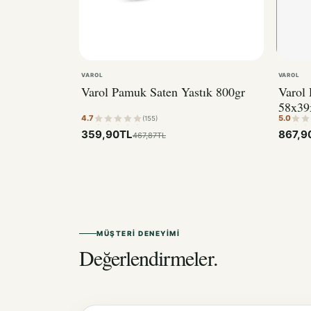
VAROL
VAROL
Varol Pamuk Saten Yastık 800gr
Varol 
58x39
4.7
5.0
(155)
359,90TL
867,9
467,87TL
MÜŞTERI DENEYIMI
Değerlendirmeler.