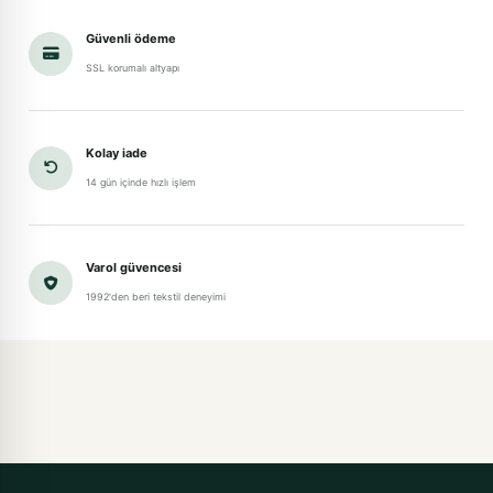
Güvenli ödeme
SSL korumalı altyapı
Kolay iade
14 gün içinde hızlı işlem
Varol güvencesi
1992'den beri tekstil deneyimi