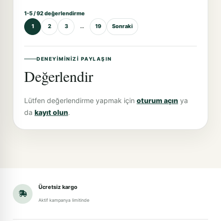
1-5 / 92 değerlendirme
1
2
3
…
19
Sonraki
DENEYIMINIZI PAYLAŞIN
Değerlendir
Lütfen değerlendirme yapmak için
oturum açın
ya
da
kayıt olun
.
Ücretsiz kargo
Aktif kampanya limitinde