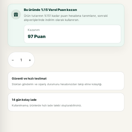
Bu üründe %15 Varol Puan kazan
Ürün tutarının %15'i kadar puan hesabına tanımlanır, sonraki
alışverişlerinde indirim olarak kullanırsın.
Kazanım
97 Puan
−
+
Güvenli ve hızlı teslimat
Stoktan gönderim ve sipariş durumunu hesabınızdan takip etme kolaylığı.
14 gün kolay iade
Kullanılmamış ürünlerde hızlı iade talebi oluşturabilirsiniz.