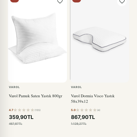
VAROL
VAROL
Varol Pamuk Saten Yastık 800gr
Varol Dormia Visco Yastık
58x39x12
4.7
5.0
(155)
(4)
359,90TL
867,90TL
467,87TL
1.128,27TL