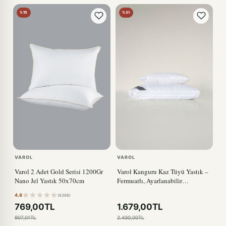
%15
%31
VAROL
VAROL
Varol 2 Adet Gold Serisi 1200Gr
Varol Kanguru Kaz Tüyü Yastık –
Nano Jel Yastık 50x70cm
Fermuarlı, Ayarlanabilir
Yükseklikli Tasarım
4.8
(8398)
769,00TL
1.679,00TL
907,01TL
2.430,00TL