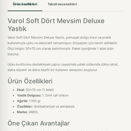
Ürün özellikleri
Taksit seçenekleri
Varol Soft Dört Mevsim Deluxe
Yastık
Varol Soft Dört Mevsim Deluxe Yastık, yumuşak dolgu hissi ve pratik
kullanımıyla uyku ve dekoratif tamamlayıcı ihtiyaçları için tercih edilebilir.
Ölçü bilgisi 50x70 cm olarak belirtilmiştir. Paket içeriğinde 1 adet ürün
bulunur.
Uyku konforunu destekleyen yapısı sayesinde yatak odasında daha rahat,
daha düzenli ve daha keyifli bir kullanım deneyimi oluşturur.
Ürün Özellikleri
Ebat:
50x70 cm (1 Adet)
Yastık Dolgusu:
1. Sınıf saf silikon
Ağırlık:
1.100 gr
Özellikler:
Antibakteriyel ve antialerjik
Marka:
VAROL
Öne Çıkan Avantajlar