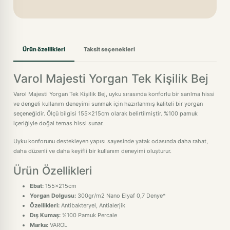
Ürün özellikleri
Taksit seçenekleri
Varol Majesti Yorgan Tek Kişilik Bej
Varol Majesti Yorgan Tek Kişilik Bej, uyku sırasında konforlu bir sarılma hissi
ve dengeli kullanım deneyimi sunmak için hazırlanmış kaliteli bir yorgan
seçeneğidir. Ölçü bilgisi 155x215cm olarak belirtilmiştir. %100 pamuk
içeriğiyle doğal temas hissi sunar.
Uyku konforunu destekleyen yapısı sayesinde yatak odasında daha rahat,
daha düzenli ve daha keyifli bir kullanım deneyimi oluşturur.
Ürün Özellikleri
Ebat:
155x215cm
Yorgan Dolgusu:
300gr/m2 Nano Elyaf 0,7 Denye*
Özellikleri:
Antibakteryel, Antialerjik
Dış Kumaş:
%100 Pamuk Percale
Marka:
VAROL