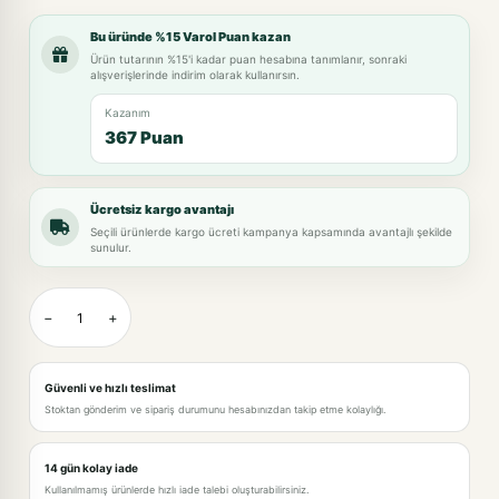
Bu üründe %15 Varol Puan kazan
Ürün tutarının %15'i kadar puan hesabına tanımlanır, sonraki
alışverişlerinde indirim olarak kullanırsın.
Kazanım
367 Puan
Ücretsiz kargo avantajı
Seçili ürünlerde kargo ücreti kampanya kapsamında avantajlı şekilde
sunulur.
−
+
Güvenli ve hızlı teslimat
Stoktan gönderim ve sipariş durumunu hesabınızdan takip etme kolaylığı.
14 gün kolay iade
Kullanılmamış ürünlerde hızlı iade talebi oluşturabilirsiniz.