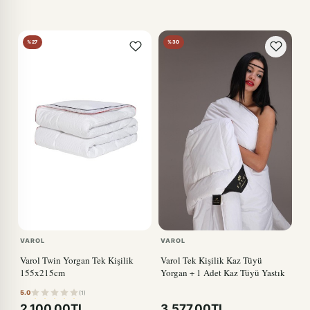
%27
%30
VAROL
VAROL
Varol Twin Yorgan Tek Kişilik
Varol Tek Kişilik Kaz Tüyü
155x215cm
Yorgan + 1 Adet Kaz Tüyü Yastık
5.0
(1)
2.100,00TL
3.577,00TL