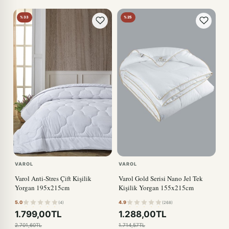
%33
%25
VAROL
VAROL
Varol Anti-Stres Çift Kişilik
Varol Gold Serisi Nano Jel Tek
Yorgan 195x215cm
Kişilik Yorgan 155x215cm
5.0
4.9
(4)
(268)
1.799,00TL
1.288,00TL
2.701,60TL
1.714,57TL