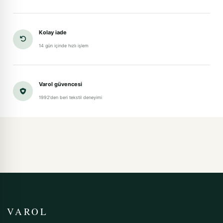
Kolay iade
14 gün içinde hızlı işlem
Varol güvencesi
1992'den beri tekstil deneyimi
VAROL