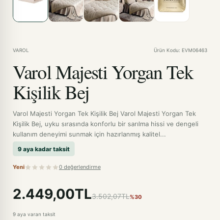
VAROL
Ürün Kodu: EVM06463
Varol Majesti Yorgan Tek
Kişilik Bej
Varol Majesti Yorgan Tek Kişilik Bej Varol Majesti Yorgan Tek
Kişilik Bej, uyku sırasında konforlu bir sarılma hissi ve dengeli
kullanım deneyimi sunmak için hazırlanmış kalitel...
9 aya kadar taksit
Yeni
0 değerlendirme
2.449,00TL
3.502,07TL
%30
9 aya varan taksit