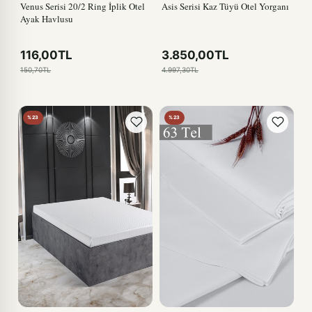
Venus Serisi 20/2 Ring İplik Otel
Asis Serisi Kaz Tüyü Otel Yorganı
Ayak Havlusu
116,00TL
3.850,00TL
150,70TL
4.997,30TL
%23
%23