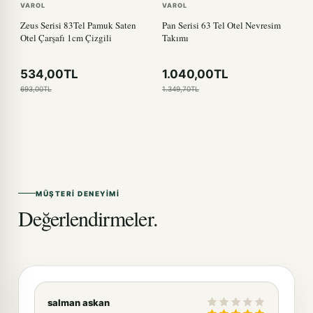
VAROL
VAROL
Zeus Serisi 83Tel Pamuk Saten
Pan Serisi 63 Tel Otel Nevresim
Otel Çarşafı 1cm Çizgili
Takımı
534,00TL
1.040,00TL
693,00TL
1.349,70TL
MÜŞTERI DENEYIMI
Değerlendirmeler.
salman askan