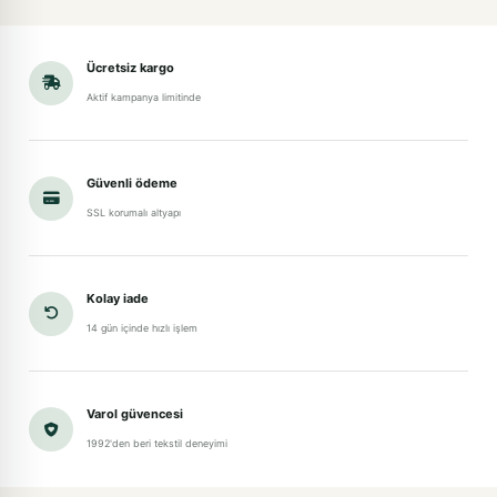
Ücretsiz kargo
Aktif kampanya limitinde
Güvenli ödeme
SSL korumalı altyapı
Kolay iade
14 gün içinde hızlı işlem
Varol güvencesi
1992'den beri tekstil deneyimi