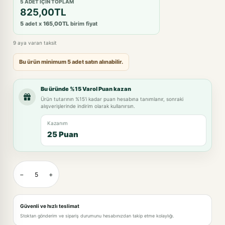
5 ADET IÇIN TOPLAM
825,00TL
5
adet x
165,00TL
birim fiyat
9 aya varan taksit
Bu ürün minimum 5 adet satın alınabilir.
Bu üründe %15 Varol Puan kazan
Ürün tutarının %15'i kadar puan hesabına tanımlanır, sonraki
alışverişlerinde indirim olarak kullanırsın.
Kazanım
25 Puan
−
+
Güvenli ve hızlı teslimat
Stoktan gönderim ve sipariş durumunu hesabınızdan takip etme kolaylığı.