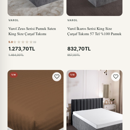
VAROL
VAROL
Varol Zeus Serisi Pamuk Saten
Varol İkaros Serisi King Size
King Size Çarşaf Takımı
Çarşaf Takımı 57 Tel %100 Pamuk
5.0
(3)
1.273,70TL
832,70TL
1.464,00TL
957,00TL
%14
%13