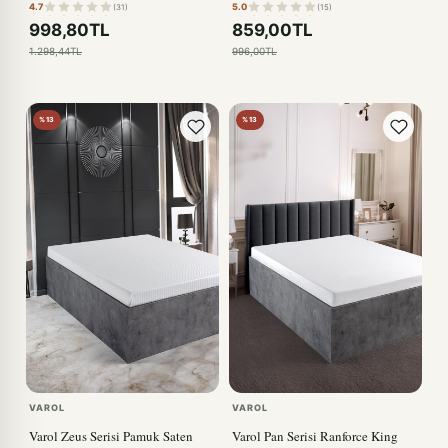
4.7
5.0
(31)
(15)
Kılıfı – 180x200 BEYAZ
998,80TL
859,00TL
1.298,44TL
996,00TL
%13
%13
VAROL
VAROL
Varol Zeus Serisi Pamuk Saten
Varol Pan Serisi Ranforce King