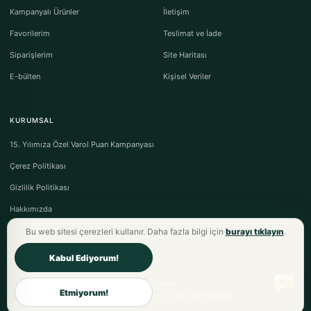
Kampanyalı Ürünler
İletişim
Favorilerim
Teslimat ve İade
Siparişlerim
Site Haritası
E-bülten
Kişisel Veriler
KURUMSAL
15. Yılımıza Özel Varol Puan Kampanyası
Çerez Politikası
Gizlilik Politikası
Hakkımızda
Bu web sitesi çerezleri kullanır. Daha fazla bilgi için
burayı tıklayın
.
Kabul Ediyorum!
Varol Tekstil Ev Tekstili © 2026 - Tüm Hakları Saklıdır.
Etmiyorum!
Mesafeli Satış Sözleşmesi
·
Ön Bilgilendirme Formu
·
İptal & İade Koşulları