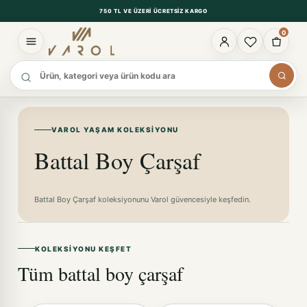
750 TL VE ÜZERI ÜCRETSIZ KARGO
0
Ürün ara
VAROL YAŞAM KOLEKSIYONU
Battal Boy Çarşaf
Battal Boy Çarşaf koleksiyonunu Varol güvencesiyle keşfedin.
KOLEKSIYONU KEŞFET
Tüm battal boy çarşaf