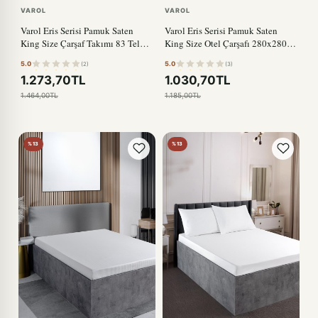
VAROL
VAROL
Varol Eris Serisi Pamuk Saten
Varol Eris Serisi Pamuk Saten
King Size Çarşaf Takımı 83 Tel
King Size Otel Çarşafı 280x280
%100 Pamuk
83 Tel
5.0
5.0
(2)
(3)
1.273,70TL
1.030,70TL
1.464,00TL
1.185,00TL
%13
%13