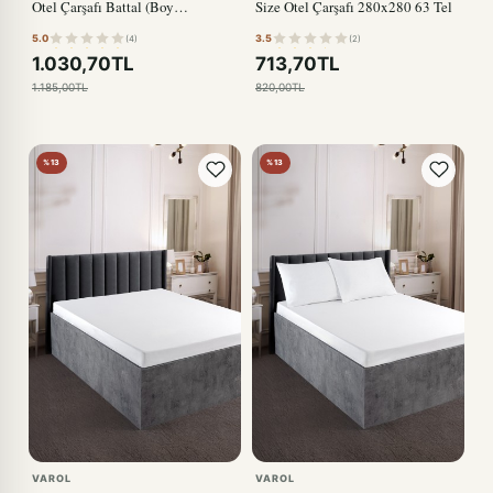
Otel Çarşafı Battal (Boy
Size Otel Çarşafı 280x280 63 Tel
King)280x280cm
5.0
3.5
(4)
(2)
1.030,70TL
713,70TL
1.185,00TL
820,00TL
%13
%13
VAROL
VAROL