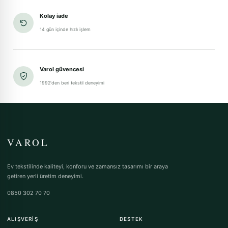
Kolay iade
14 gün içinde hızlı işlem
Varol güvencesi
1992'den beri tekstil deneyimi
VAROL
Ev tekstilinde kaliteyi, konforu ve zamansız tasarımı bir araya
getiren yerli üretim deneyimi.
0850 302 70 70
ALIŞVERIŞ
DESTEK