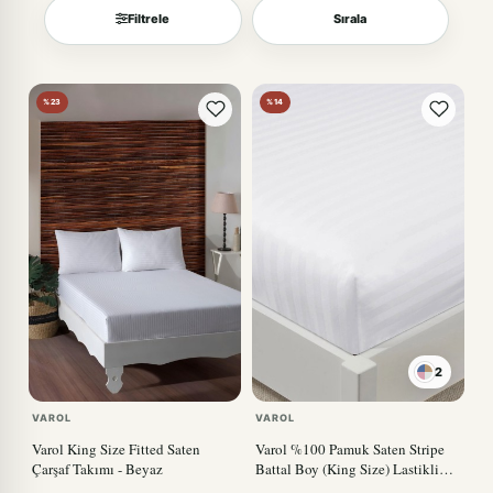
Filtrele
Sırala
Sırala
%23
%14
2
VAROL
VAROL
Varol King Size Fitted Saten
Varol %100 Pamuk Saten Stripe
Çarşaf Takımı - Beyaz
Battal Boy (King Size) Lastikli
Çarşaf Takımı – 30 cm – 2 Yastık