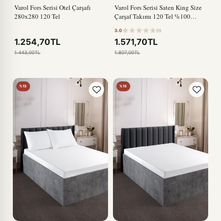
Varol Fors Serisi Otel Çarşafı
Varol Fors Serisi Saten King Size
280x280 120 Tel
Çarşaf Takımı 120 Tel %100
Pamuk
3.0
(1)
1.254,70TL
1.571,70TL
1.443,00TL
1.807,00TL
%13
%13