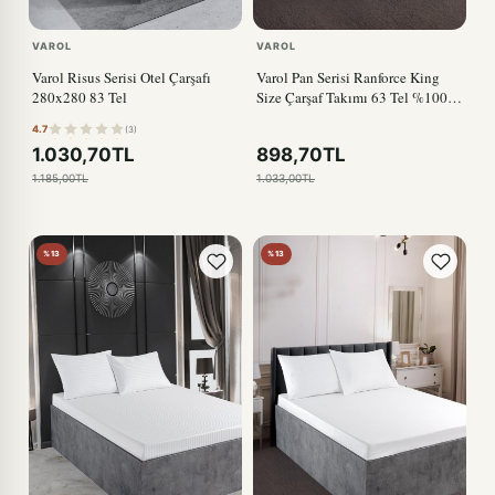
VAROL
VAROL
Varol Risus Serisi Otel Çarşafı
Varol Pan Serisi Ranforce King
280x280 83 Tel
Size Çarşaf Takımı 63 Tel %100
Pamuk
4.7
(3)
1.030,70TL
898,70TL
1.185,00TL
1.033,00TL
%13
%13