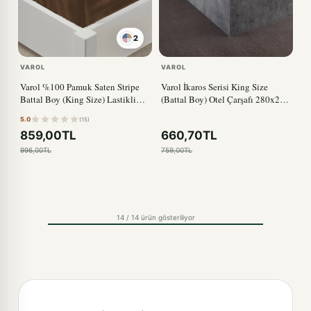
2
VAROL
VAROL
Varol %100 Pamuk Saten Stripe
Varol İkaros Serisi King Size
Battal Boy (King Size) Lastikli
(Battal Boy) Otel Çarşafı 280x280
Çarşaf Takımı – 30 cm – 2 Yastık
57 Tel
5.0
(15)
Kılıfı – 180x200 KAHVE
859,00TL
660,70TL
996,00TL
759,00TL
14 / 14 ürün gösteriliyor