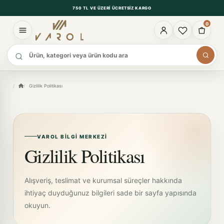
750 TL VE ÜZERI ÜCRETSIZ KARGO
0
Ürün ara
Gizlilik Politikası
VAROL BILGI MERKEZI
Gizlilik Politikası
Alışveriş, teslimat ve kurumsal süreçler hakkında
ihtiyaç duyduğunuz bilgileri sade bir sayfa yapısında
okuyun.