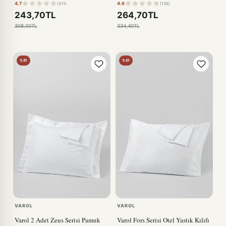
4.7
4.6
(311)
(135)
243,70TL
264,70TL
308,00TL
334,40TL
%21
%21
VAROL
VAROL
Varol 2 Adet Zeus Serisi Pamuk
Varol Fors Serisi Otel Yastık Kılıfı