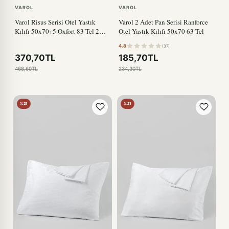
VAROL
VAROL
Varol Risus Serisi Otel Yastık
Varol 2 Adet Pan Serisi Ranforce
Kılıfı 50x70+5 Oxfort 83 Tel 2
Otel Yastık Kılıfı 50x70 63 Tel
Adet
4.8
(37)
370,70TL
185,70TL
468,60TL
234,30TL
%21
%21