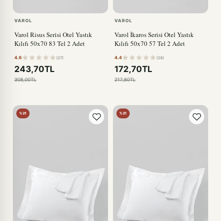
VAROL
VAROL
Varol Risus Serisi Otel Yastık
Varol İkaros Serisi Otel Yastık
Kılıfı 50x70 83 Tel 2 Adet
Kılıfı 50x70 57 Tel 2 Adet
4.6
4.4
(27)
(26)
243,70TL
172,70TL
308,00TL
217,80TL
%21
%21