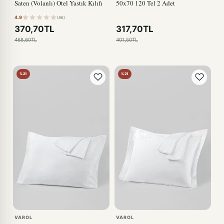
Saten (Volanlı) Otel Yastık Kılıfı
50x70 120 Tel 2 Adet
4.9
(86)
370,70TL
317,70TL
468,60TL
401,50TL
%21
%21
VAROL
VAROL