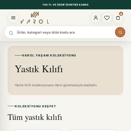
750 TL VE ÜZERI ÜCRETSIZ KARGO
0
Ürün ara
VAROL YAŞAM KOLEKSIYONU
Yastık Kılıfı
Yastık Kılıfı koleksiyonunu Varol güvencesiyle keşfedin.
KOLEKSIYONU KEŞFET
Tüm yastık kılıfı