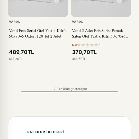
VAROL
VAROL
Varol Fors Serisi Otel Yastık Kılıfı
Varol 2 Adet Eris Serisi Pamuk
50x70+5 Oxfort 120 Tel 2 Adet
Saten Otel Yastık Kılıf 50x70+5
Volanlı
5.0
(1)
489,70TL
370,70TL
618,20TL
468,60TL
12 / 12 ürün gösteriliyor
KATEGORI REHBERI