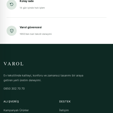
Kolay iade
14 gün içinde hızlı işlem
Varol güvencesi
1992'den beri tekstil deneyimi
VAROL
Ev tekstilinde kaliteyi, konforu ve zamansız tasarımı bir araya
getiren yerli üretim deneyimi.
0850 302 70 70
ALIŞVERIŞ
DESTEK
Kampanyalı Ürünler
İletişim