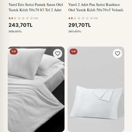
Varol Eris Serisi Pamuk Saten Otel
Varol 2 Adet Pan Serisi Ranforce
Yastık Kılıfı 50x70 83 Tel 2 Adet
Otel Yastık Kılıfı 50x70+5 Volanlı
4.4
4.6
(14)
(13)
243,70TL
291,70TL
308,00TL
367,40TL
%21
%21