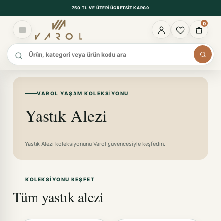
750 TL VE ÜZERI ÜCRETSIZ KARGO
0
Ürün ara
VAROL YAŞAM KOLEKSIYONU
Yastık Alezi
Yastık Alezi koleksiyonunu Varol güvencesiyle keşfedin.
KOLEKSIYONU KEŞFET
Tüm yastık alezi