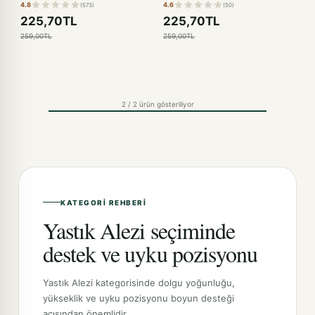
4.8
4.6
(573)
(50)
225,70TL
225,70TL
259,00TL
259,00TL
2 / 2 ürün gösteriliyor
KATEGORI REHBERI
Yastık Alezi seçiminde
destek ve uyku pozisyonu
Yastık Alezi kategorisinde dolgu yoğunluğu,
yükseklik ve uyku pozisyonu boyun desteği
açısından önemlidir.