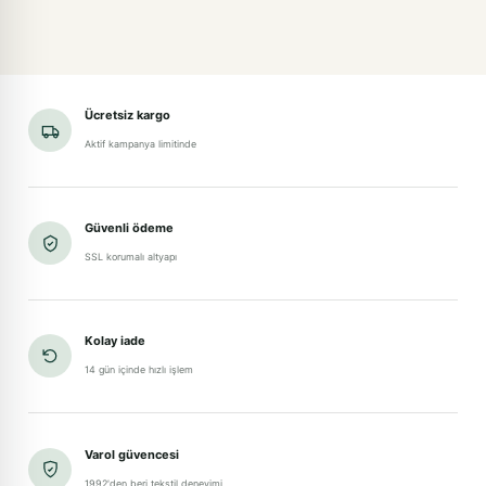
Ücretsiz kargo
Aktif kampanya limitinde
Güvenli ödeme
SSL korumalı altyapı
Kolay iade
14 gün içinde hızlı işlem
Varol güvencesi
1992'den beri tekstil deneyimi