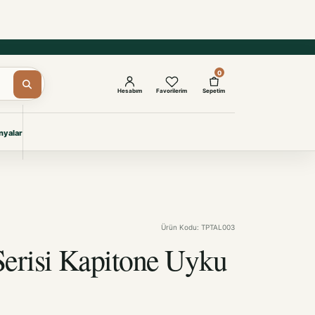
0
Hesabım
Favorilerim
Sepetim
yalar
ŞAM
eri
IYONLAR
Giyimi
Ürün Kodu: TPTAL003
KURUMSAL ÇÖZÜMLER
Toptan Otel Tekstili
Serisi Kapitone Uyku
Projelere özel, dayanıklı tekstil
seçkileri.
İncele
one Uyku Pedi Cleon Serisi Kapitone Uyku Pedi, otel,
 profesyonel tekstil kullanımı için teknik özellikleri