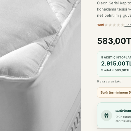
net belirtilmiş güven
Yeni
0 d
583,00
5 ADET IÇIN TOPLA
2.915,00T
5
adet x
583,00TL
9 aya varan taksit
Bu ürün minimum 5 ad
Bu üründ
Ürün tutarı
sonraki alış
Renk-Beden