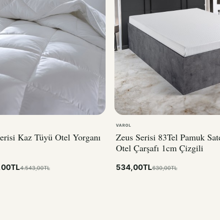
VAROL
erisi Kaz Tüyü Otel Yorganı
Zeus Serisi 83Tel Pamuk Sat
Otel Çarşafı 1cm Çizgili
,00TL
534,00TL
4.543,00TL
630,00TL