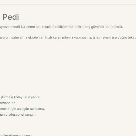
 Pedi
el tekstil kullanımı için teknik özellikleri net belirtilmiş güvenilir bir üründür.
bu ürün; satın alma ekiplerinin hızlı karşılaştırma yapmasına, işletmelerin ise doğru tek
aştırması kolay ürün yapısı.
ızlandırır.
eler için anlaşılır açıklama.
uygun profesyonel sunum.
talimatlarına uyunuz.