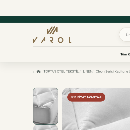
Ürün 
Tüm K
UYKU & KONFOR
TOPTAN OTEL TEKSTİLİ
LİNEN
Cleon Serisi Kapitone 
VAROL KOLEKSIYONLARI
Yastık
Her oda için
Yorgan
özenle seçildi.
Yatak Koruyucu Alez
%15 FIYAT AVANTAJI
Yatak Örtüleri
Ev tekstilinden yaşam
Battaniye
ürünlerine, ihtiyacınız olan
koleksiyona kolayca ulaşın.
KOKU & BAKIM
Koku & Bakım
TÜM KOLEKSIYONLARI GÖR