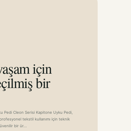
M · +610,00TL
aşam için
çilmiş bir
ku Pedi Cleon Serisi Kapitone Uyku Pedi,
profesyonel tekstil kullanımı için teknik
üvenilir bir ür...