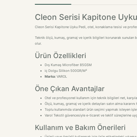
Cleon Serisi Kapitone Uyku
Cleon Serisi Kapitone Uyku Pedi, otel, konaklama tesisi ve profesyon
Teknik ölçü, kumaş, gramaj ve içerik bilgileri korunarak sunulan 
olur.
Ürün Özellikleri
Dış Kumaş Microfiber 85GSM
iç Dolgu Silikon 500GR/M²
Marka:
VAROL
Öne Çıkan Avantajlar
Otel ve profesyonel kullanım için teknik bilgileri net, karşıl
Ölçü, kumaş, gramaj ve içerik detayları satın alma kararını h
Toplu kullanımda standart ürün seçimi yapmak isteyen işletm
Varol Tekstil güvencesiyle e-ticaret ve teklif süreçlerine 
Kullanım ve Bakım Önerileri
Ürünü uzun ömürlü kullanmak için ürün etiketindeki yıkama 
Ağartıcı ve çamaşır suyu kullanmayınız.
Benzer renklerle birlikte yıkamanız önerilir.