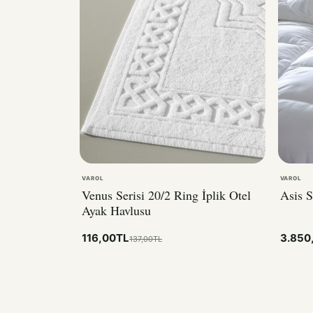
VAROL
VAROL
Venus Serisi 20/2 Ring İplik Otel
Asis S
Ayak Havlusu
116,00TL
3.850
137,00TL
MÜŞTERI DENEYIMI