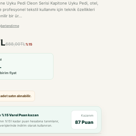
ilir bir ür...
eğerlendirme
TL
688,00TL
%15
M
L
birim fiyat
et satın alınabilir.
e %15 Varol Puan kazan
Kazanım
nın %15'i kadar puan hesabına tanımlanır,
87 Puan
verişlerinde indirim olarak kullanırsın.
Seçim gerekli