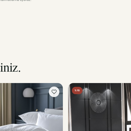
iniz.
%15