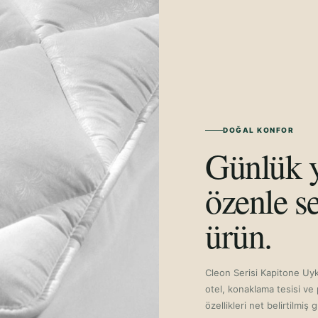
BEYAZ-200 X 200 C
DOĞAL KONFOR
Günlük y
özenle se
ürün.
Cleon Serisi Kapitone Uy
otel, konaklama tesisi ve 
özellikleri net belirtilmiş g