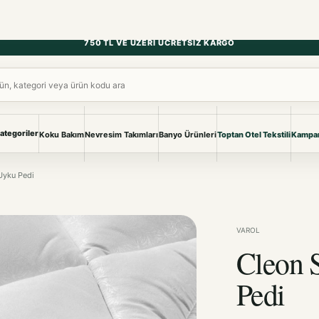
750 TL VE ÜZERI ÜCRETSIZ KARGO
ara
ategoriler
Koku Bakım
Nevresim Takımları
Banyo Ürünleri
Toptan Otel Tekstili
Kampan
NEVRESIM & PIKE
BANYO & YA
Uyku Pedi
Nevresim Takımları
Banyo Ürünl
Pike ve Pike Takımları
TÜM KOLEKS
Çarşaf & Çarşaf Takımı
Pijama & Ev 
VAROL
Cleon 
BEBEK
Bebek Ürünleri
Pedi
Cleon Serisi Kapit
konaklama tesisi ve