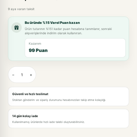
9 aya varan taksit
Bu üründe %15 Varol Puan kazan
Ürün tutarının %15'i kadar puan hesabına tanımlanır, sonraki
alışverişlerinde indirim olarak kullanırsın.
Kazanım
99 Puan
−
+
Güvenli ve hızlı teslimat
Stoktan gönderim ve sipariş durumunu hesabınızdan takip etme kolaylığı.
14 gün kolay iade
Kullanılmamış ürünlerde hızlı iade talebi oluşturabilirsiniz.