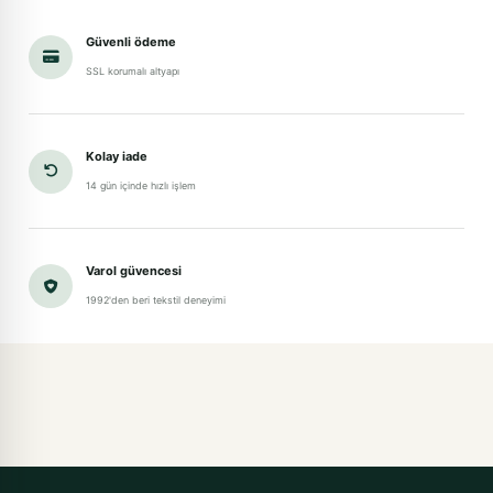
Güvenli ödeme
SSL korumalı altyapı
Kolay iade
14 gün içinde hızlı işlem
Varol güvencesi
1992'den beri tekstil deneyimi