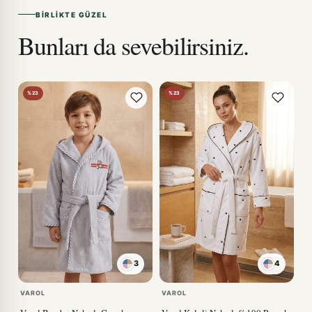
BIRLIKTE GÜZEL
Bunları da sevebilirsiniz.
%23
%23
3
4
KIRMIZI
VAROL
VAROL