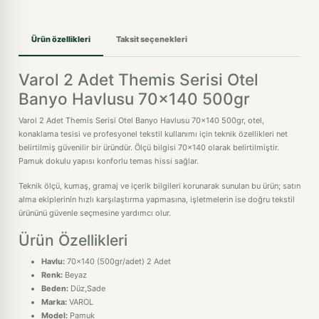
Ürün özellikleri
Taksit seçenekleri
Varol 2 Adet Themis Serisi Otel
Banyo Havlusu 70x140 500gr
Varol 2 Adet Themis Serisi Otel Banyo Havlusu 70x140 500gr, otel,
konaklama tesisi ve profesyonel tekstil kullanımı için teknik özellikleri net
belirtilmiş güvenilir bir üründür. Ölçü bilgisi 70x140 olarak belirtilmiştir.
Pamuk dokulu yapısı konforlu temas hissi sağlar.
Teknik ölçü, kumaş, gramaj ve içerik bilgileri korunarak sunulan bu ürün; satın
alma ekiplerinin hızlı karşılaştırma yapmasına, işletmelerin ise doğru tekstil
ürününü güvenle seçmesine yardımcı olur.
Ürün Özellikleri
Havlu:
70x140 (500gr/adet) 2 Adet
Renk:
Beyaz
Beden:
Düz,Sade
Marka:
VAROL
Model:
Pamuk