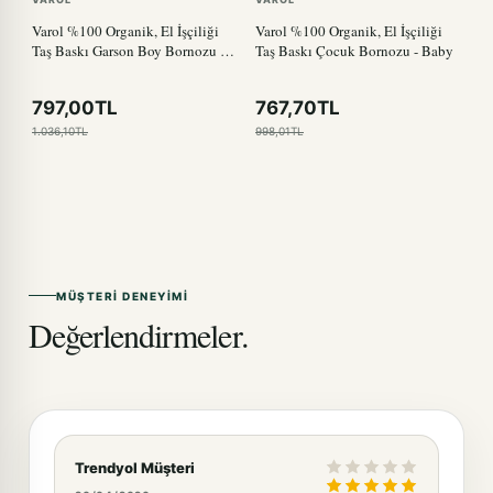
Varol %100 Organik, El İşçiliği
Varol %100 Organik, El İşçiliği
Taş Baskı Garson Boy Bornozu -
Taş Baskı Çocuk Bornozu - Baby
Bisiklet
797,00TL
767,70TL
1.036,10TL
998,01TL
MÜŞTERI DENEYIMI
Değerlendirmeler.
Trendyol Müşteri