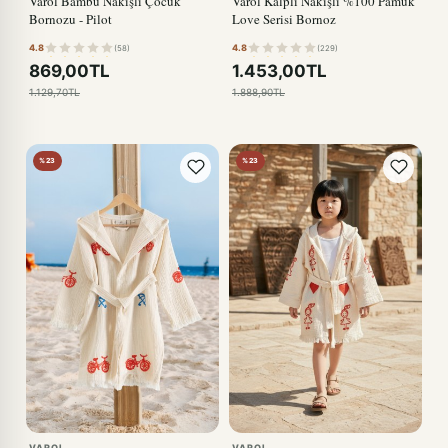
Varol Bambu Nakışlı Çocuk
Varol Kalpli Nakışlı %100 Pamuk
Bornozu - Pilot
Love Serisi Bornoz
4.8
4.8
(58)
(229)
869,00TL
1.453,00TL
1.129,70TL
1.888,90TL
%23
%23
VAROL
VAROL