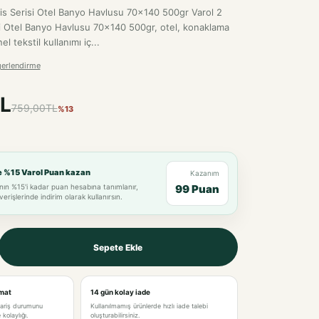
is Serisi Otel Banyo Havlusu 70x140 500gr Varol 2
i Otel Banyo Havlusu 70x140 500gr, otel, konaklama
l tekstil kullanımı iç...
erlendirme
L
759,00TL
%13
e %15 Varol Puan kazan
Kazanım
nın %15'i kadar puan hesabına tanımlanır,
99 Puan
verişlerinde indirim olarak kullanırsın.
Sepete Ekle
imat
14 gün kolay iade
pariş durumunu
Kullanılmamış ürünlerde hızlı iade talebi
kolaylığı.
oluşturabilirsiniz.