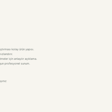
aştırması kolay ürün yapısı.
ızlandırır.
eler için anlaşılır açıklama.
uygun profesyonel sunum.
yınız