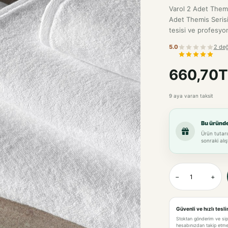
Varol 2 Adet Them
Adet Themis Seris
tesisi ve profesyone
5.0
2 değ
660,70T
9 aya varan taksit
Bu üründ
Ürün tutarı
sonraki alış
−
+
Güvenli ve hızlı tesl
Stoktan gönderim ve si
hesabınızdan takip etme 