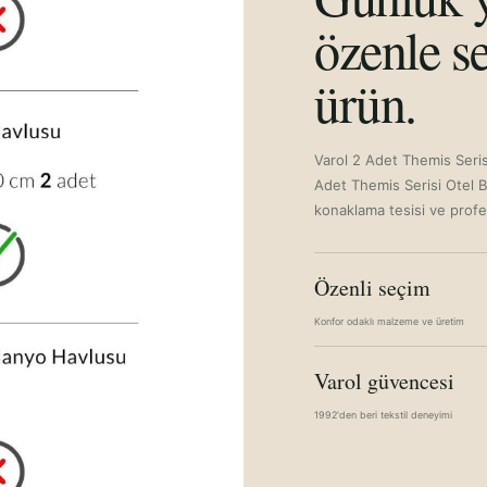
özenle se
ürün.
Varol 2 Adet Themis Seri
Adet Themis Serisi Otel 
konaklama tesisi ve profes
Özenli seçim
Konfor odaklı malzeme ve üretim
Varol güvencesi
1992'den beri tekstil deneyimi