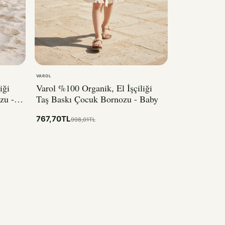
VAROL
iği
Varol %100 Organik, El İşçiliği
zu -
Taş Baskı Çocuk Bornozu - Baby
767,70TL
998,01TL