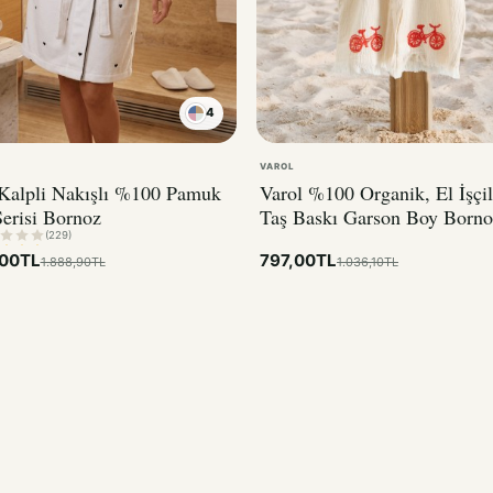
4
KIRMIZI
VAROL
 Kalpli Nakışlı %100 Pamuk
Varol %100 Organik, El İşçil
erisi Bornoz
Taş Baskı Garson Boy Borno
Bisiklet
(229)
,00TL
797,00TL
1.888,90TL
1.036,10TL