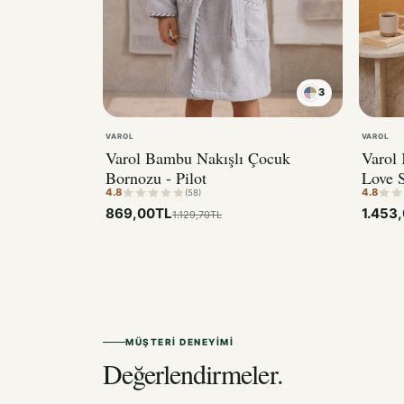
3
VAROL
VAROL
Varol Bambu Nakışlı Çocuk
Varol
Bornozu - Pilot
Love S
4.8
4.8
(58)
869,00TL
1.453
1.129,70TL
MÜŞTERI DENEYIMI
Değerlendirmeler.