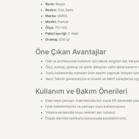
Renk:
Beyaz
Beden:
Düz,Sade
Marka:
VAROL
Model:
Pamuk
Ölçü:
70x140
Paket İçeriği:
2 Adet
Gramaj:
500 gr
Öne Çıkan Avantajlar
Otel ve profesyonel kullanım için teknik bilgileri net, karşıl
Ölçü, kumaş, gramaj ve içerik detayları satın alma kararını h
Toplu kullanımda standart ürün seçimi yapmak isteyen işletm
Varol Tekstil güvencesiyle e-ticaret ve teklif süreçlerine 
Kullanım ve Bakım Önerileri
Elde veya çamaşır makinesinda bol suyla 60 derecede yıka
Islak bekletmeyiniz ve çamaşır suyu kullanmayınız
Yıkama esnasında koyu renkleri ayrı tutunuz
Düşük devirde tamburlu kurutucuda kurutabilirsiniz