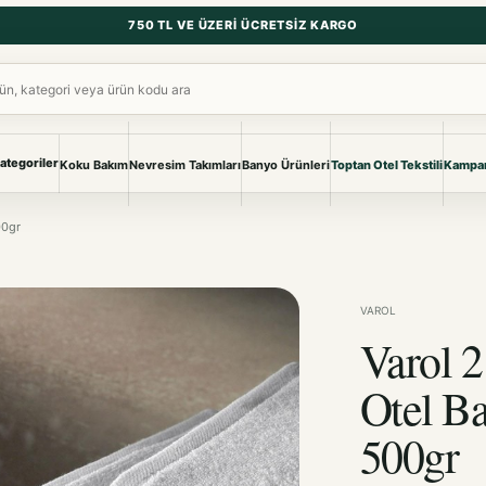
750 TL VE ÜZERI ÜCRETSIZ KARGO
ara
ategoriler
Koku Bakım
Nevresim Takımları
Banyo Ürünleri
Toptan Otel Tekstili
Kampan
NEVRESIM & PIKE
BANYO & YA
00gr
Nevresim Takımları
Banyo Ürünl
Pike ve Pike Takımları
TÜM KOLEKS
Çarşaf & Çarşaf Takımı
Pijama & Ev 
VAROL
Varol 2
BEBEK
Bebek Ürünleri
Otel B
500gr