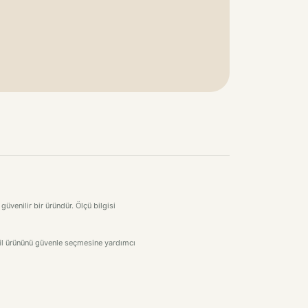
üvenilir bir üründür. Ölçü bilgisi
stil ürününü güvenle seçmesine yardımcı