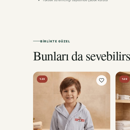
Yüksek su emiciliği sayesinde çabuk kurutur
BIRLIKTE GÜZEL
Bunları da sevebilirs
%23
%23