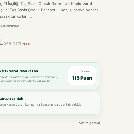
 El İşçiliği Taş Baskı Çocuk Bornozu - Kaplu Varol
şçiliği Taş Baskı Çocuk Bornozu - Kaplu, banyo sonrası
şak bir kullanı...
eğerlendirme
L
998,01TL
%23
e %15 Varol Puan kazan
Kazanım
nın %15'i kadar puan hesabına tanımlanır,
115 Puan
verişlerinde indirim olarak kullanırsın.
kargo avantajı
lerde kargo ücreti kampanya kapsamında avantajlı şekilde
Seçim gerekli