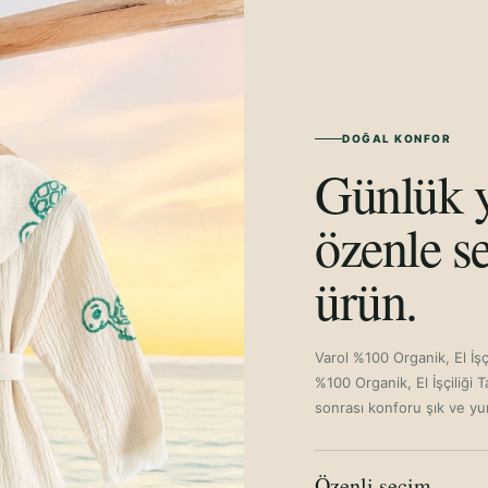
DOĞAL KONFOR
Günlük y
özenle se
ürün.
Varol %100 Organik, El İş
%100 Organik, El İşçiliği
sonrası konforu şık ve yum
Özenli seçim