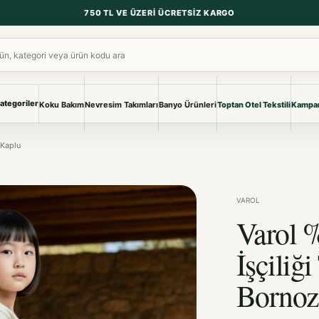
750 TL VE ÜZERI ÜCRETSIZ KARGO
ara
ategoriler
Koku Bakım
Nevresim Takımları
Banyo Ürünleri
Toptan Otel Tekstili
Kampan
NEVRESIM & PIKE
BANYO & YA
 Kaplu
Nevresim Takımları
Banyo Ürünl
Pike ve Pike Takımları
TÜM KOLEKS
Çarşaf & Çarşaf Takımı
Pijama & Ev 
VAROL
Varol 
BEBEK
Bebek Ürünleri
İşçiliğ
Bornoz