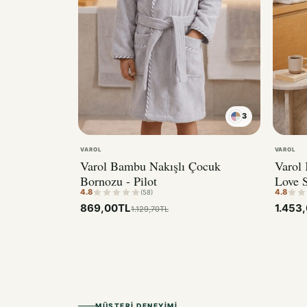
3
VAROL
VAROL
Varol Bambu Nakışlı Çocuk
Varol
Bornozu - Pilot
Love S
4.8
4.8
(58)
869,00TL
1.453
1.129,70TL
MÜŞTERI DENEYIMI