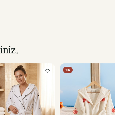
iniz.
%23