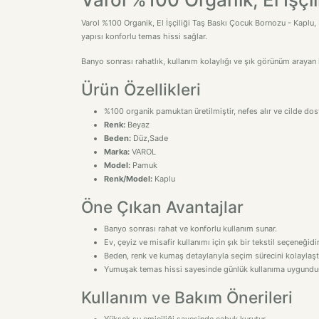
Varol %100 Organik, El İşçiliği Taş Baskı Çocuk Bornozu - Kaplu, 
yapısı konforlu temas hissi sağlar.
Banyo sonrası rahatlık, kullanım kolaylığı ve şık görünüm arayan k
Ürün Özellikleri
%100 organik pamuktan üretilmiştir, nefes alır ve cilde dos
Renk:
Beyaz
Beden:
Düz,Sade
Marka:
VAROL
Model:
Pamuk
Renk/Model:
Kaplu
Öne Çıkan Avantajlar
Banyo sonrası rahat ve konforlu kullanım sunar.
Ev, çeyiz ve misafir kullanımı için şık bir tekstil seçeneğidir
Beden, renk ve kumaş detaylarıyla seçim sürecini kolaylaştı
Yumuşak temas hissi sayesinde günlük kullanıma uygundur
Kullanım ve Bakım Önerileri