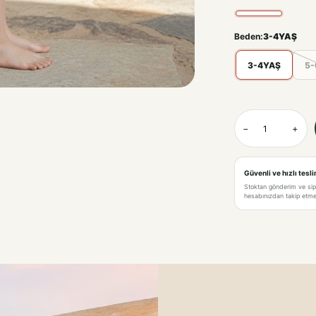
Beden:
3-4YAŞ
3-4YAŞ
5-
KREM-3-4YAŞ
−
+
KREM-5-6 YAŞ
KREM-7-8 YAŞ
Güvenli ve hızlı tesl
Stoktan gönderim ve si
hesabınızdan takip etme 