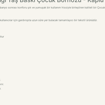
banyo sonrası konforu şık ve yumuşak bir kullanım hissiyle birleştiren kaliteli bir Çoc
ullanıcılar için gardıropta uzun süre yer bulacak tamamlayıcı bir tekstil ürünüdür.
ttur
.
rır.
.