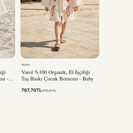
VAROL
iği
Varol %100 Organik, El İşçiliği
zu -
Taş Baskı Çocuk Bornozu - Baby
767,70TL
998,01TL