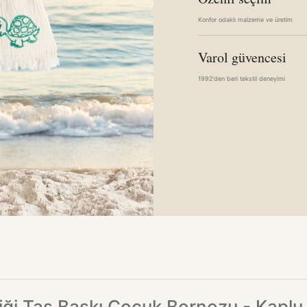
Konfor odaklı malzeme ve üretim
Varol güvencesi
1992'den beri tekstil deneyimi
liği Taş Baskı Çocuk Bornozu - Kaplu