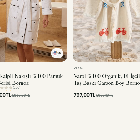
4
KIRMIZI
VAROL
 Kalpli Nakışlı %100 Pamuk
Varol %100 Organik, El İşçil
erisi Bornoz
Taş Baskı Garson Boy Borno
Bisiklet
(229)
,00TL
797,00TL
1.888,90TL
1.036,10TL