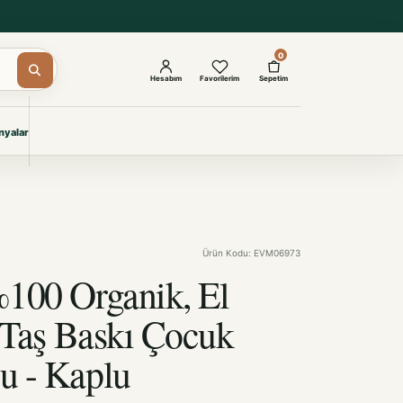
0
Hesabım
Favorilerim
Sepetim
yalar
ŞAM
eri
IYONLAR
Giyimi
Ürün Kodu: EVM06973
KURUMSAL ÇÖZÜMLER
Toptan Otel Tekstili
%100 Organik, El
Projelere özel, dayanıklı tekstil
seçkileri.
i Taş Baskı Çocuk
u - Kaplu
İncele