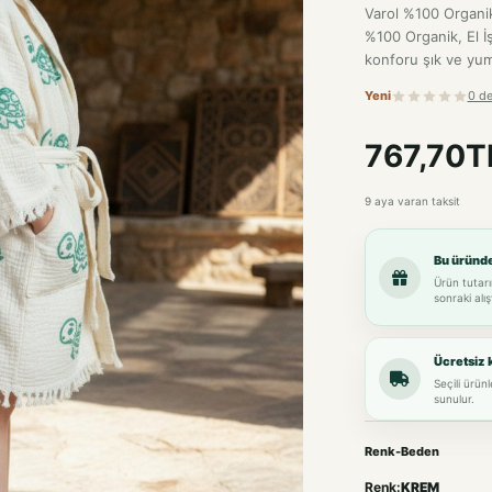
Varol %100 Organik,
%100 Organik, El İ
konforu şık ve yumu
Yeni
0 d
767,70T
9 aya varan taksit
Bu üründ
Ürün tutarı
sonraki alış
Ücretsiz 
Seçili ürün
sunulur.
Renk-Beden
Renk:
KREM