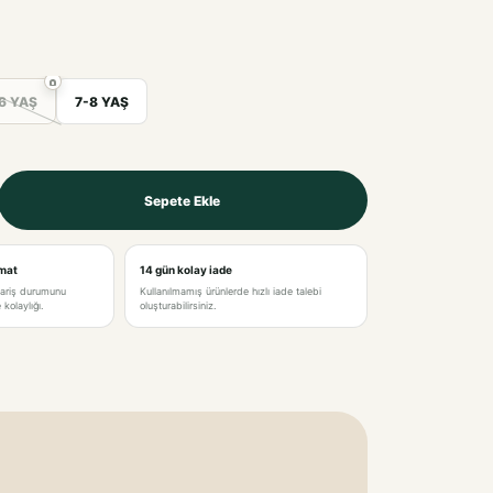
6 YAŞ
7-8 YAŞ
Sepete Ekle
imat
14 gün kolay iade
pariş durumunu
Kullanılmamış ürünlerde hızlı iade talebi
kolaylığı.
oluşturabilirsiniz.