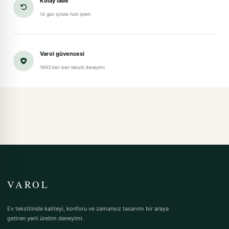
Kolay iade
14 gün içinde hızlı işlem
Varol güvencesi
1992'den beri tekstil deneyimi
VAROL
Ev tekstilinde kaliteyi, konforu ve zamansız tasarımı bir araya
getiren yerli üretim deneyimi.