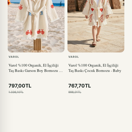
VAROL
VAROL
Varol %100 Organik, El İşçiliği
Varol %100 Organik, El İşçiliği
Taş Baskı Garson Boy Bornozu -
Taş Baskı Çocuk Bornozu - Baby
Bisiklet
797,00TL
767,70TL
1.036,10TL
998,01TL