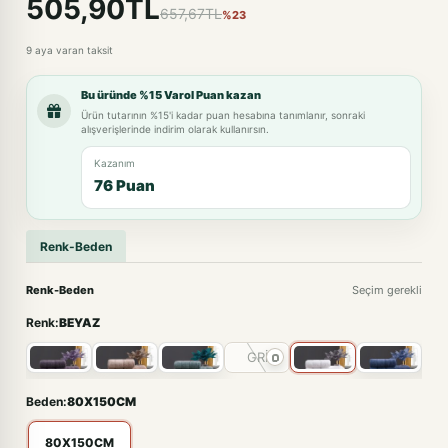
505,90TL
657,67TL
%23
9 aya varan taksit
Bu üründe %15 Varol Puan kazan
Ürün tutarının %15'i kadar puan hesabına tanımlanır, sonraki
alışverişlerinde indirim olarak kullanırsın.
Kazanım
76 Puan
Renk-Beden
Renk-Beden
Seçim gerekli
Renk:
BEYAZ
GRİ
Beden:
80X150CM
80X150CM