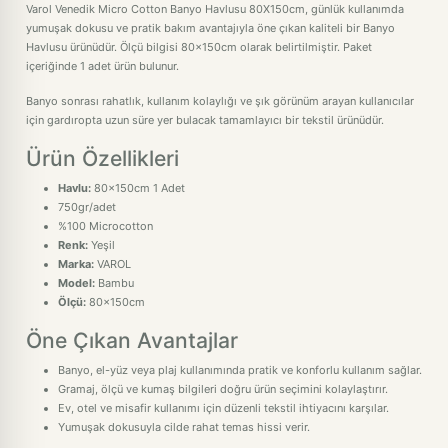
Varol Venedik Micro Cotton Banyo Havlusu 80X150cm, günlük kullanımda
yumuşak dokusu ve pratik bakım avantajıyla öne çıkan kaliteli bir Banyo
Havlusu ürünüdür. Ölçü bilgisi 80x150cm olarak belirtilmiştir. Paket
içeriğinde 1 adet ürün bulunur.
Banyo sonrası rahatlık, kullanım kolaylığı ve şık görünüm arayan kullanıcılar
için gardıropta uzun süre yer bulacak tamamlayıcı bir tekstil ürünüdür.
Ürün Özellikleri
Havlu:
80x150cm 1 Adet
750gr/adet
%100 Microcotton
Renk:
Yeşil
Marka:
VAROL
Model:
Bambu
Ölçü:
80x150cm
Öne Çıkan Avantajlar
Banyo, el-yüz veya plaj kullanımında pratik ve konforlu kullanım sağlar.
Gramaj, ölçü ve kumaş bilgileri doğru ürün seçimini kolaylaştırır.
Ev, otel ve misafir kullanımı için düzenli tekstil ihtiyacını karşılar.
Yumuşak dokusuyla cilde rahat temas hissi verir.