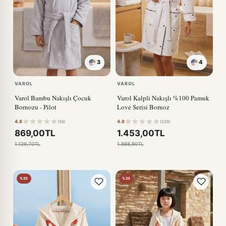
3
4
KIRMIZI
VAROL
VAROL
Varol Bambu Nakışlı Çocuk
Varol Kalpli Nakışlı %100 Pamuk
Bornozu - Pilot
Love Serisi Bornoz
4.8
4.8
(58)
(229)
869,00TL
1.453,00TL
1.129,70TL
1.888,90TL
%23
%23