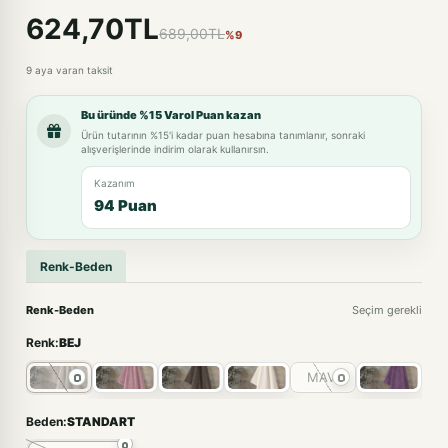
624,70TL
689,00TL
%9
9 aya varan taksit
Bu üründe %15 Varol Puan kazan
Ürün tutarının %15'i kadar puan hesabına tanımlanır, sonraki
alışverişlerinde indirim olarak kullanırsın.
Kazanım
94 Puan
Renk-Beden
Renk-Beden
Seçim gerekli
Renk:
BEJ
MAVİ
Beden:
STANDART