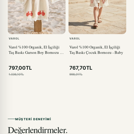
VAROL
VAROL
Varol %100 Organik, El İşçiliği
Varol %100 Organik, El İşçiliği
Taş Baskı Garson Boy Bornozu -
Taş Baskı Çocuk Bornozu - Baby
Bisiklet
797,00TL
767,70TL
1.036,10TL
998,01TL
MÜŞTERI DENEYIMI
Değerlendirmeler.