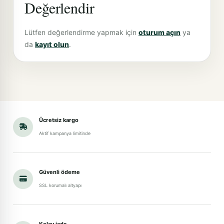
Değerlendir
Lütfen değerlendirme yapmak için
oturum açın
ya
da
kayıt olun
.
Ücretsiz kargo
Aktif kampanya limitinde
Güvenli ödeme
SSL korumalı altyapı
Kolay iade