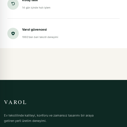
14 gün içinde hızlı işlem
Varol güvencesi
1992'den beri tekstil deneyimi
VAROL
Ev tekstilinde kaliteyi, konforu ve zamansız tasarımı bir araya
getiren yerli üretim deneyimi.