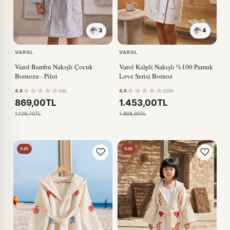
3
4
KIRMIZI
VAROL
VAROL
Varol Bambu Nakışlı Çocuk
Varol Kalpli Nakışlı %100 Pamuk
Bornozu - Pilot
Love Serisi Bornoz
4.8
4.8
(58)
(229)
869,00TL
1.453,00TL
1.129,70TL
1.888,90TL
%23
%23