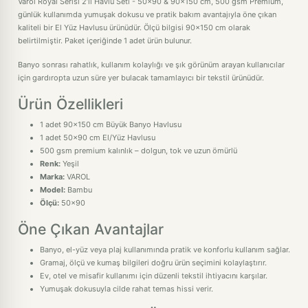
Varol Royal Serisi 2’li Havlu Seti - 50x90 & 90x150 cm, 500 gsm Premium,
günlük kullanımda yumuşak dokusu ve pratik bakım avantajıyla öne çıkan
kaliteli bir El Yüz Havlusu ürünüdür. Ölçü bilgisi 90x150 cm olarak
belirtilmiştir. Paket içeriğinde 1 adet ürün bulunur.
Banyo sonrası rahatlık, kullanım kolaylığı ve şık görünüm arayan kullanıcılar
için gardıropta uzun süre yer bulacak tamamlayıcı bir tekstil ürünüdür.
Ürün Özellikleri
1 adet 90x150 cm Büyük Banyo Havlusu
1 adet 50x90 cm El/Yüz Havlusu
500 gsm premium kalınlık – dolgun, tok ve uzun ömürlü
Renk:
Yeşil
Marka:
VAROL
Model:
Bambu
Ölçü:
50x90
Öne Çıkan Avantajlar
Banyo, el-yüz veya plaj kullanımında pratik ve konforlu kullanım sağlar.
Gramaj, ölçü ve kumaş bilgileri doğru ürün seçimini kolaylaştırır.
Ev, otel ve misafir kullanımı için düzenli tekstil ihtiyacını karşılar.
Yumuşak dokusuyla cilde rahat temas hissi verir.