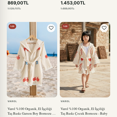
869,00TL
1.453,00TL
1.129,70TL
1.888,90TL
%23
%23
VAROL
VAROL
Varol %100 Organik, El İşçiliği
Varol %100 Organik, El İşçiliği
Taş Baskı Garson Boy Bornozu -
Taş Baskı Çocuk Bornozu - Baby