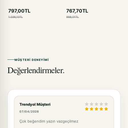
Bisiklet
797,00TL
767,70TL
1.036,10TL
998,01TL
MÜŞTERI DENEYIMI
Değerlendirmeler.
Trendyol Müşteri
07/04/2026
Çok beğendim yazın vazgeçilmez