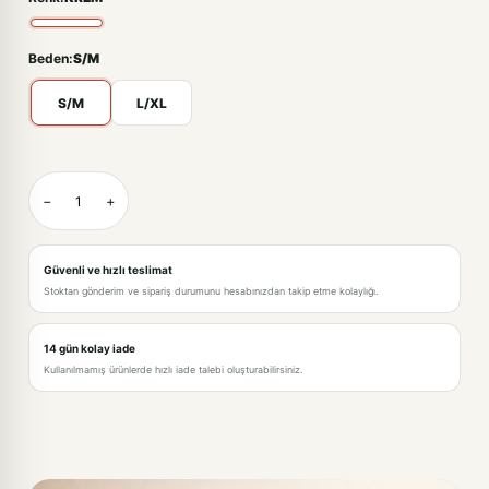
Beden:
S/M
S/M
L/XL
KREM-S/M
−
+
KREM-L/XL
Güvenli ve hızlı teslimat
Stoktan gönderim ve sipariş durumunu hesabınızdan takip etme kolaylığı.
14 gün kolay iade
Kullanılmamış ürünlerde hızlı iade talebi oluşturabilirsiniz.