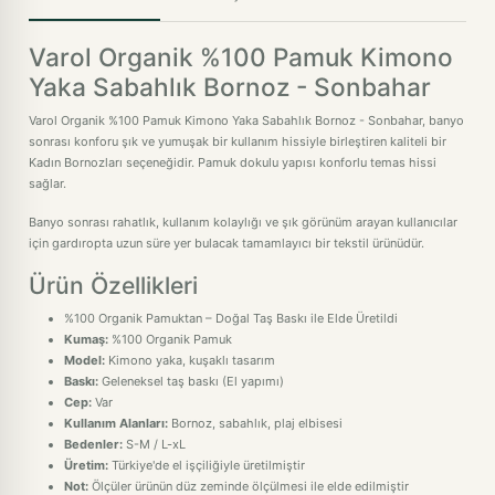
Varol Organik %100 Pamuk Kimono
Yaka Sabahlık Bornoz - Sonbahar
Varol Organik %100 Pamuk Kimono Yaka Sabahlık Bornoz - Sonbahar, banyo
sonrası konforu şık ve yumuşak bir kullanım hissiyle birleştiren kaliteli bir
Kadın Bornozları seçeneğidir. Pamuk dokulu yapısı konforlu temas hissi
sağlar.
Banyo sonrası rahatlık, kullanım kolaylığı ve şık görünüm arayan kullanıcılar
için gardıropta uzun süre yer bulacak tamamlayıcı bir tekstil ürünüdür.
Ürün Özellikleri
%100 Organik Pamuktan – Doğal Taş Baskı ile Elde Üretildi
Kumaş:
%100 Organik Pamuk
Model:
Kimono yaka, kuşaklı tasarım
Baskı:
Geleneksel taş baskı (El yapımı)
Cep:
Var
Kullanım Alanları:
Bornoz, sabahlık, plaj elbisesi
Bedenler:
S-M / L-xL
Üretim:
Türkiye'de el işçiliğiyle üretilmiştir
Not:
Ölçüler ürünün düz zeminde ölçülmesi ile elde edilmiştir