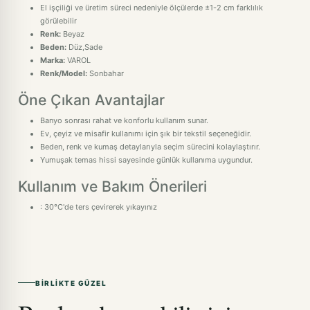
El işçiliği ve üretim süreci nedeniyle ölçülerde ±1-2 cm farklılık
görülebilir
Renk:
Beyaz
Beden:
Düz,Sade
Marka:
VAROL
Renk/Model:
Sonbahar
Öne Çıkan Avantajlar
Banyo sonrası rahat ve konforlu kullanım sunar.
Ev, çeyiz ve misafir kullanımı için şık bir tekstil seçeneğidir.
Beden, renk ve kumaş detaylarıyla seçim sürecini kolaylaştırır.
Yumuşak temas hissi sayesinde günlük kullanıma uygundur.
Kullanım ve Bakım Önerileri
: 30°C'de ters çevirerek yıkayınız
BIRLIKTE GÜZEL