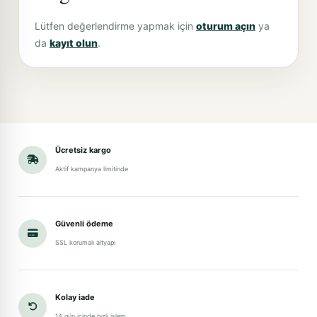
Lütfen değerlendirme yapmak için
oturum açın
ya
da
kayıt olun
.
Ücretsiz kargo
Aktif kampanya limitinde
Güvenli ödeme
SSL korumalı altyapı
Kolay iade
14 gün içinde hızlı işlem