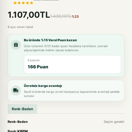
1.107,00TL
1.439,10TL
%23
9 aya varan taksit
Bu üründe %15 Varol Puan kazan
Ürün tutarının %15'i kadar puan hesabına tanımlanır, sonraki
alışverişlerinde indirim olarak kullanırsın.
Kazanım
166 Puan
Ücretsiz kargo avantajı
Seçili ürünlerde kargo ücreti kampanya kapsamında avantajlı şekilde
sunulur.
Renk-Beden
Renk-Beden
Seçim gerekli
Renk:
KREM