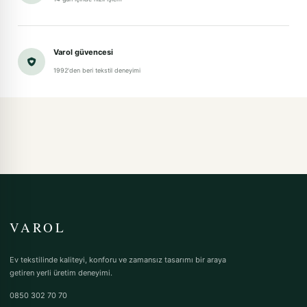
Varol güvencesi
1992'den beri tekstil deneyimi
VAROL
Ev tekstilinde kaliteyi, konforu ve zamansız tasarımı bir araya
getiren yerli üretim deneyimi.
0850 302 70 70