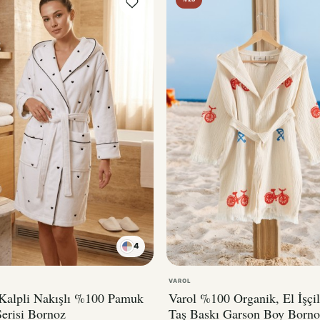
4
KIRMIZI
VAROL
 Kalpli Nakışlı %100 Pamuk
Varol %100 Organik, El İşçil
erisi Bornoz
Taş Baskı Garson Boy Borno