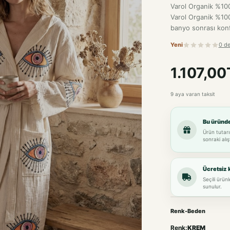
Varol Organik %100
Varol Organik %100
banyo sonrası konf
Yeni
0 d
1.107,00
9 aya varan taksit
Bu üründ
Ürün tutarı
sonraki alış
Ücretsiz 
Seçili ürün
sunulur.
Renk-Beden
Renk:
KREM