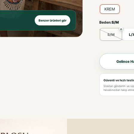
KREM
Benzer ürünleri gör
Beden:
S/M
S/M
L/
KREM-S/M
Gelince H
KREM-L/XL
Güvenli ve hızlı tesl
Stoktan gönderim ve si
hesabınızdan takip etme 