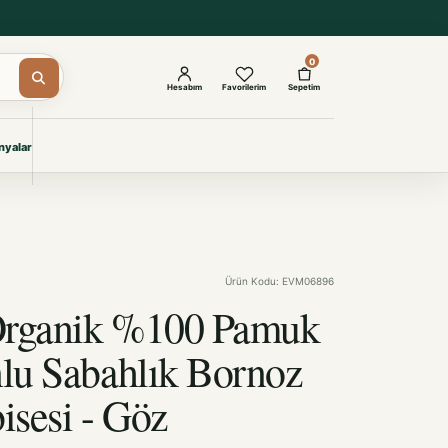
0
Hesabım
Favorilerim
Sepetim
yalar
ŞAM
eri
IYONLAR
Giyimi
Ürün Kodu: EVM06896
KURUMSAL ÇÖZÜMLER
Toptan Otel Tekstili
Organik %100 Pamuk
Projelere özel, dayanıklı tekstil
seçkileri.
lu Sabahlık Bornoz
bisesi - Göz
İncele