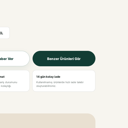
XL
aber Ver
Benzer Ürünleri Gör
imat
14 gün kolay iade
pariş durumunu
Kullanılmamış ürünlerde hızlı iade talebi
kolaylığı.
oluşturabilirsiniz.