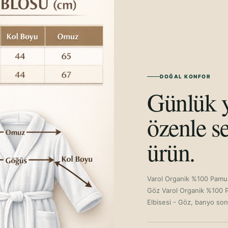
DOĞAL KONFOR
Günlük y
özenle se
ürün.
Varol Organik %100 Pamuk
Göz Varol Organik %100 P
Elbisesi - Göz, banyo son