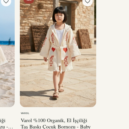
VAROL
iği
Varol %100 Organik, El İşçiliği
zu -
Taş Baskı Çocuk Bornozu - Baby