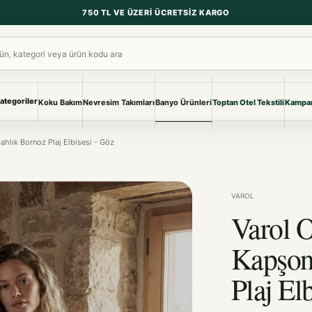
750 TL VE ÜZERI ÜCRETSIZ KARGO
ara
ategoriler
Koku Bakım
Nevresim Takımları
Banyo Ürünleri
Toptan Otel Tekstili
Kampan
NEVRESIM & PIKE
BANYO & YA
hlık Bornoz Plaj Elbisesi - Göz
Nevresim Takımları
Banyo Ürünl
Pike ve Pike Takımları
TÜM KOLEKS
Çarşaf & Çarşaf Takımı
Pijama & Ev 
VAROL
Varol 
BEBEK
Bebek Ürünleri
Kapşon
Plaj El