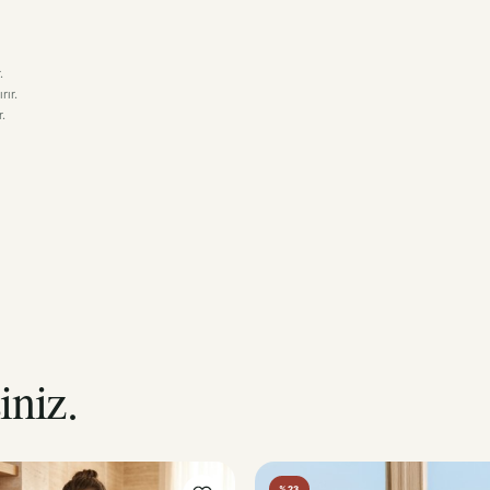
.
rır.
.
iniz.
%23