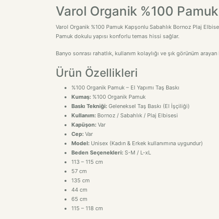
Varol Organik %100 Pamuk 
Varol Organik %100 Pamuk Kapşonlu Sabahlık Bornoz Plaj Elbisesi 
Pamuk dokulu yapısı konforlu temas hissi sağlar.
Banyo sonrası rahatlık, kullanım kolaylığı ve şık görünüm arayan k
Ürün Özellikleri
%100 Organik Pamuk – El Yapımı Taş Baskı
Kumaş:
%100 Organik Pamuk
Baskı Tekniği:
Geleneksel Taş Baskı (El İşçiliği)
Kullanım:
Bornoz / Sabahlık / Plaj Elbisesi
Kapüşon:
Var
Cep:
Var
Model:
Unisex (Kadın & Erkek kullanımına uygundur)
Beden Seçenekleri:
S-M / L-xL
113 – 115 cm
57 cm
135 cm
44 cm
65 cm
115 – 118 cm