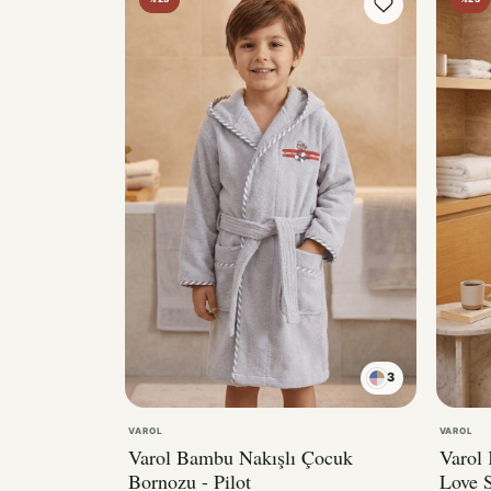
3
VAROL
VAROL
Varol Bambu Nakışlı Çocuk
Varol
Bornozu - Pilot
Love S