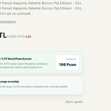
 Pamuk Kapşonlu Sabahlık Bornoz Plaj Elbisesi - Göz
 Pamuk Kapşonlu Sabahlık Bornoz Plaj Elbisesi - Göz,
oru şık ve yumuşak...
eğerlendirme
TL
1.439,10TL
%23
e %15 Varol Puan kazan
Kazanım
nın %15'i kadar puan hesabına tanımlanır,
166 Puan
verişlerinde indirim olarak kullanırsın.
kargo avantajı
lerde kargo ücreti kampanya kapsamında avantajlı şekilde
Seçim gerekli