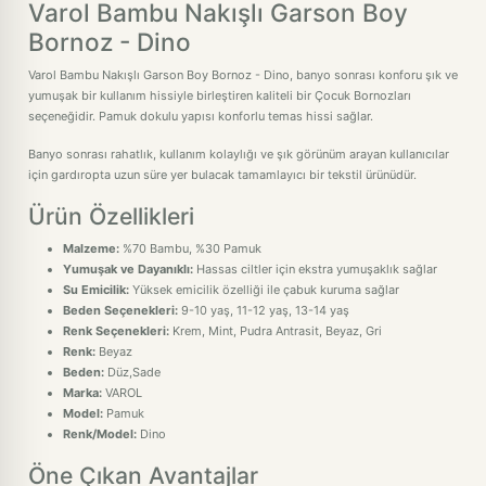
Varol Bambu Nakışlı Garson Boy
Bornoz - Dino
Varol Bambu Nakışlı Garson Boy Bornoz - Dino, banyo sonrası konforu şık ve
yumuşak bir kullanım hissiyle birleştiren kaliteli bir Çocuk Bornozları
seçeneğidir. Pamuk dokulu yapısı konforlu temas hissi sağlar.
Banyo sonrası rahatlık, kullanım kolaylığı ve şık görünüm arayan kullanıcılar
için gardıropta uzun süre yer bulacak tamamlayıcı bir tekstil ürünüdür.
Ürün Özellikleri
Malzeme:
%70 Bambu, %30 Pamuk
Yumuşak ve Dayanıklı:
Hassas ciltler için ekstra yumuşaklık sağlar
Su Emicilik:
Yüksek emicilik özelliği ile çabuk kuruma sağlar
Beden Seçenekleri:
9-10 yaş, 11-12 yaş, 13-14 yaş
Renk Seçenekleri:
Krem, Mint, Pudra Antrasit, Beyaz, Gri
Renk:
Beyaz
Beden:
Düz,Sade
Marka:
VAROL
Model:
Pamuk
Renk/Model:
Dino
Öne Çıkan Avantajlar