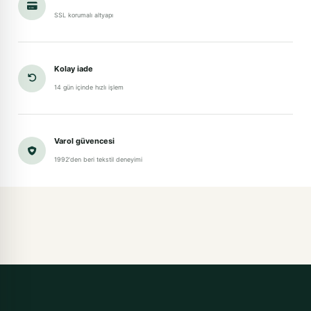
SSL korumalı altyapı
Kolay iade
14 gün içinde hızlı işlem
Varol güvencesi
1992'den beri tekstil deneyimi