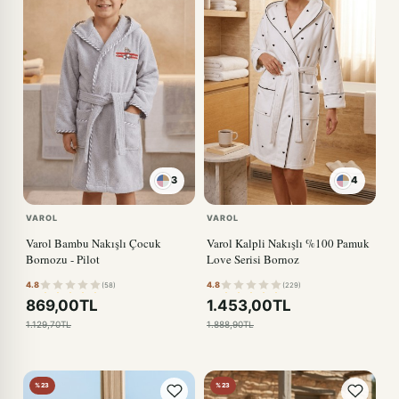
3
4
KIRMIZI
VAROL
VAROL
Varol Bambu Nakışlı Çocuk
Varol Kalpli Nakışlı %100 Pamuk
Bornozu - Pilot
Love Serisi Bornoz
4.8
4.8
(58)
(229)
869,00TL
1.453,00TL
1.129,70TL
1.888,90TL
%23
%23