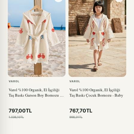
VAROL
VAROL
Varol %100 Organik, El İşçiliği
Varol %100 Organik, El İşçiliği
Taş Baskı Garson Boy Bornozu -
Taş Baskı Çocuk Bornozu - Baby
Bisiklet
797,00TL
767,70TL
1.036,10TL
998,01TL