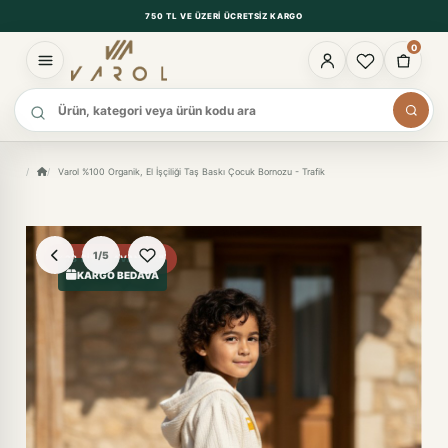
750 TL VE ÜZERI ÜCRETSIZ KARGO
0
Ürün ara
Varol %100 Organik, El İşçiliği Taş Baskı Çocuk Bornozu - Trafik
1/5
%23 FIYAT AVANTAJI
KARGO BEDAVA