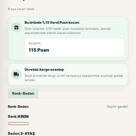
9 aya varan taksit
Bu üründe %15 Varol Puan kazan
Ürün tutarının %15'i kadar puan hesabına tanımlanır, sonraki
alışverişlerinde indirim olarak kullanırsın.
Kazanım
115 Puan
Ücretsiz kargo avantajı
Seçili ürünlerde kargo ücreti kampanya kapsamında avantajlı şekilde
sunulur.
Renk-Beden
Renk-Beden
Seçim gerekli
Renk:
KREM
Beden:
3-4YAŞ