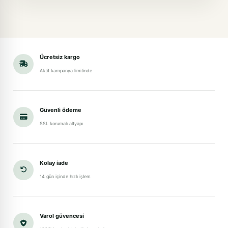
Ücretsiz kargo
Aktif kampanya limitinde
Güvenli ödeme
SSL korumalı altyapı
Kolay iade
14 gün içinde hızlı işlem
Varol güvencesi