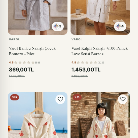
3
4
KIRMIZI
VAROL
VAROL
Varol Bambu Nakışlı Çocuk
Varol Kalpli Nakışlı %100 Pamuk
Bornozu - Pilot
Love Serisi Bornoz
4.8
4.8
(58)
(229)
869,00TL
1.453,00TL
1.129,70TL
1.888,90TL
%23
%23