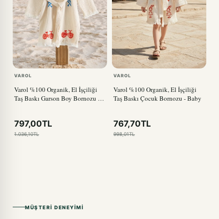
VAROL
VAROL
Varol %100 Organik, El İşçiliği
Varol %100 Organik, El İşçiliği
Taş Baskı Garson Boy Bornozu -
Taş Baskı Çocuk Bornozu - Baby
Bisiklet
797,00TL
767,70TL
1.036,10TL
998,01TL
MÜŞTERI DENEYIMI