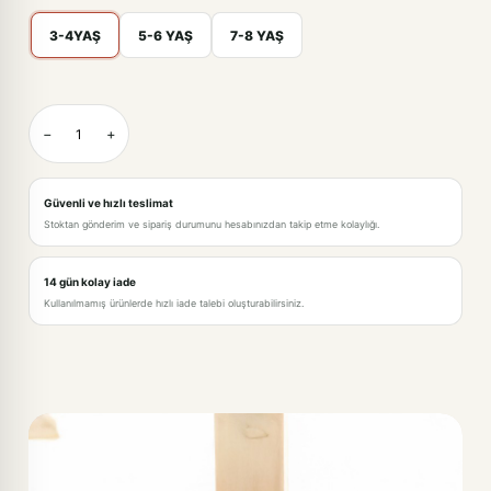
3-4YAŞ
5-6 YAŞ
7-8 YAŞ
KREM-3-4YAŞ
−
+
KREM-5-6 YAŞ
KREM-7-8 YAŞ
Güvenli ve hızlı teslimat
Stoktan gönderim ve sipariş durumunu hesabınızdan takip etme kolaylığı.
14 gün kolay iade
Kullanılmamış ürünlerde hızlı iade talebi oluşturabilirsiniz.