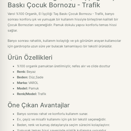
Baskı Çocuk Bornozu - Trafik
Varol %100 Organik, El İşçiliği Taş Baskı Çocuk Bornozu - Trafik, banyo
sonrası konforu şık ve yumuşak bir kullanım hissiyle birleştiren kaliteli bir
Çocuk Bornozları seçeneğidir. Pamuk dokulu yapısı konforlu temas hissi
sağlar.
Banyo sonrası rahatlık, kullanım kolaylığı ve şık görünüm arayan kullanıcılar
için gardıropta uzun süre yer bulacak tamamlayıcı bir tekstil ürünüdür.
Ürün Özellikleri
%100 organik pamuktan üretilmiştir, nefes alır ve cilde dosttur
Renk:
Beyaz
Beden:
Düz,Sade
Marka:
VAROL
Model:
Pamuk
Renk/Model:
Trafik
Öne Çıkan Avantajlar
Banyo sonrası rahat ve konforlu kullanım sunar.
Ev, çeyiz ve misafir kullanımı için şık bir tekstil seçeneğidir.
Beden, renk ve kumaş detaylarıyla seçim sürecini kolaylaştırır.
Yumuşak temas hissi sayesinde günlük kullanıma uygundur.