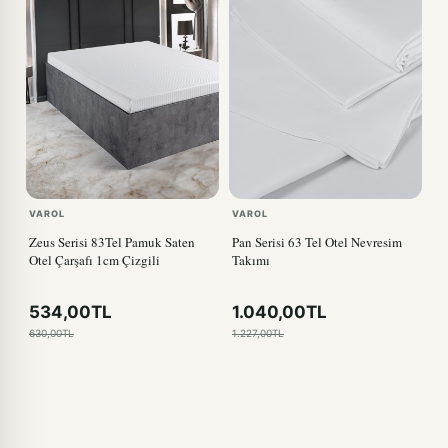
VAROL
VAROL
Zeus Serisi 83Tel Pamuk Saten
Pan Serisi 63 Tel Otel Nevresim
Otel Çarşafı 1cm Çizgili
Takımı
534,00TL
1.040,00TL
630,00TL
1.227,00TL