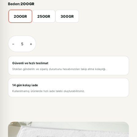
Beden:
2OOGR
2OOGR
25OGR
300GR
BEYAZ-2OOGR · +0,00TL
−
+
BEYAZ-25OGR · +32,00TL
BEYAZ-300GR · +71,00TL
Güvenli ve hızlı teslimat
Stoktan gönderim ve sipariş durumunu hesabınızdan takip etme kolaylığı.
14 gün kolay iade
Kullanılmamış ürünlerde hızlı iade talebi oluşturabilirsiniz.