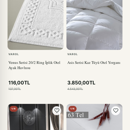
VAROL
VAROL
Venus Serisi 20/2 Ring İplik Otel
Asis Serisi Kaz Tüyü Otel Yorganı
Ayak Havlusu
116,00TL
3.850,00TL
137,00TL
4.543,00TL
%15
%15