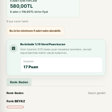
5 ADET IÇIN TOPLAM
580,00TL
5
adet x
116,00TL
birim fiyat
9 aya varan taksit
Bu ürün minimum 5 adet satın alınabilir.
Bu üründe %15 Varol Puan kazan
Ürün tutarının %15'i kadar puan hesabına tanımlanır, sonraki
alışverişlerinde indirim olarak kullanırsın.
Kazanım
17 Puan
Renk-Beden
Renk-Beden
Seçim gerekli
Renk:
BEYAZ