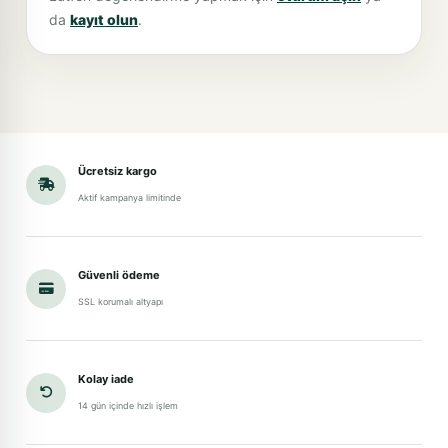
da
kayıt olun
.
Ücretsiz kargo
Aktif kampanya limitinde
Güvenli ödeme
SSL korumalı altyapı
Kolay iade
14 gün içinde hızlı işlem