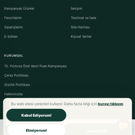
Kampanyalı Ürünler
İletişim
Favorilerim
Teslimat ve İade
Siparişlerim
Site Haritası
E-bülten
Kişisel Veriler
KURUMSAL
15. Yılımıza Özel Varol Puan Kampanyası
Çerez Politikası
Gizlilik Politikası
Hakkımızda
Bu web sitesi çerezleri kullanır. Daha fazla bilgi için
burayı tıklayın
.
Kabul Ediyorum!
116,00TL
Varol Tekstil Ev Tekstili © 2026 - Tüm Hakları Saklıdır.
Etmiyorum!
Sepete Ekle
Mesafeli Satış Sözleşmesi
·
Ön Bilgilendirme Formu
·
İptal & İade Koşulları
%15 fiyat avantajı