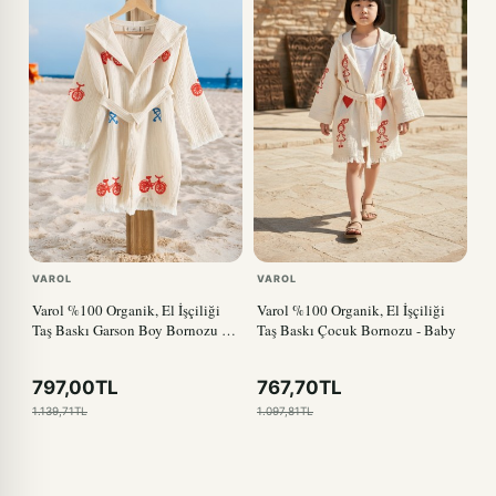
VAROL
VAROL
Varol %100 Organik, El İşçiliği
Varol %100 Organik, El İşçiliği
Taş Baskı Garson Boy Bornozu -
Taş Baskı Çocuk Bornozu - Baby
Bisiklet
797,00TL
767,70TL
1.139,71TL
1.097,81TL