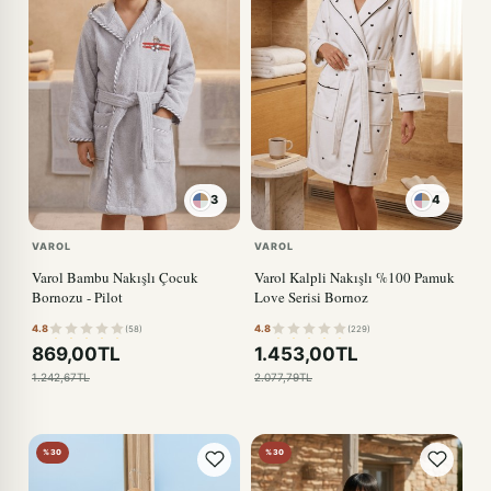
3
4
KIRMIZI
VAROL
VAROL
Varol Bambu Nakışlı Çocuk
Varol Kalpli Nakışlı %100 Pamuk
Bornozu - Pilot
Love Serisi Bornoz
4.8
4.8
(58)
(229)
869,00TL
1.453,00TL
1.242,67TL
2.077,79TL
%30
%30