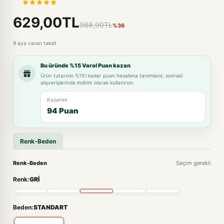
629,00TL
988,90TL
%36
9 aya varan taksit
Bu üründe %15 Varol Puan kazan
Ürün tutarının %15'i kadar puan hesabına tanımlanır, sonraki
alışverişlerinde indirim olarak kullanırsın.
Kazanım
94 Puan
Renk-Beden
Renk-Beden
Seçim gerekli
Renk:
GRİ
Beden:
STANDART