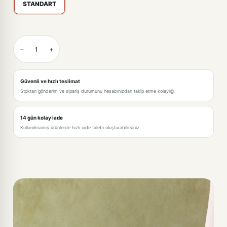
STANDART
BEJ-STANDART
−
+
BEYAZ-STANDART
GRİ-STANDART
Güvenli ve hızlı teslimat
Stoktan gönderim ve sipariş durumunu hesabınızdan takip etme kolaylığı.
KREM-STANDART
PEMBE-STANDART
14 gün kolay iade
Kullanılmamış ürünlerde hızlı iade talebi oluşturabilirsiniz.