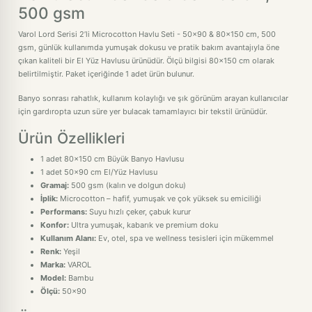
500 gsm
Varol Lord Serisi 2’li Microcotton Havlu Seti - 50x90 & 80x150 cm, 500
gsm, günlük kullanımda yumuşak dokusu ve pratik bakım avantajıyla öne
çıkan kaliteli bir El Yüz Havlusu ürünüdür. Ölçü bilgisi 80x150 cm olarak
belirtilmiştir. Paket içeriğinde 1 adet ürün bulunur.
Banyo sonrası rahatlık, kullanım kolaylığı ve şık görünüm arayan kullanıcılar
için gardıropta uzun süre yer bulacak tamamlayıcı bir tekstil ürünüdür.
Ürün Özellikleri
1 adet 80x150 cm Büyük Banyo Havlusu
1 adet 50x90 cm El/Yüz Havlusu
Gramaj:
500 gsm (kalın ve dolgun doku)
İplik:
Microcotton – hafif, yumuşak ve çok yüksek su emiciliği
Performans:
Suyu hızlı çeker, çabuk kurur
Konfor:
Ultra yumuşak, kabarık ve premium doku
Kullanım Alanı:
Ev, otel, spa ve wellness tesisleri için mükemmel
Renk:
Yeşil
Marka:
VAROL
Model:
Bambu
Ölçü:
50x90