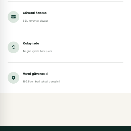
Güvenli ödeme
SSL korumalı altyapı
Kolay iade
14 gün içinde hızlı işlem
Varol güvencesi
1992'den beri tekstil deneyimi