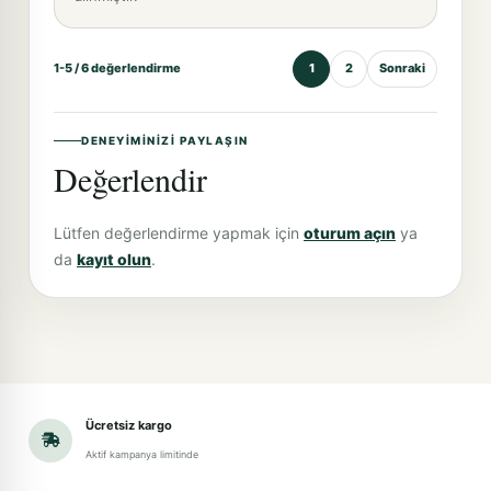
1-5 / 6 değerlendirme
1
2
Sonraki
DENEYIMINIZI PAYLAŞIN
Değerlendir
Lütfen değerlendirme yapmak için
oturum açın
ya
da
kayıt olun
.
Ücretsiz kargo
Aktif kampanya limitinde