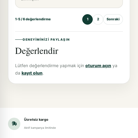
1-5 / 6 değerlendirme
1
2
Sonraki
DENEYIMINIZI PAYLAŞIN
Değerlendir
Lütfen değerlendirme yapmak için
oturum açın
ya
da
kayıt olun
.
Ücretsiz kargo
Aktif kampanya limitinde