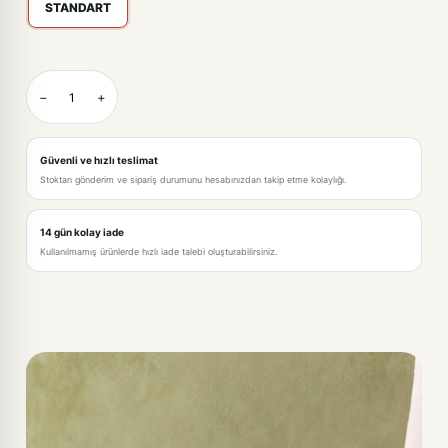
STANDART
BEJ-STANDART
−
+
BEYAZ-STANDART
GRİ-STANDART
Güvenli ve hızlı teslimat
Stoktan gönderim ve sipariş durumunu hesabınızdan takip etme kolaylığı.
KREM-STANDART
PEMBE-STANDART
14 gün kolay iade
Kullanılmamış ürünlerde hızlı iade talebi oluşturabilirsiniz.