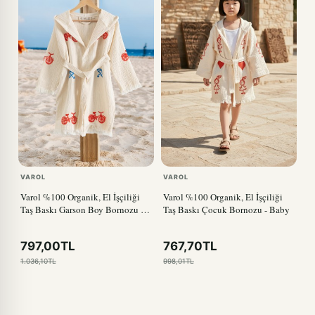
VAROL
VAROL
Varol %100 Organik, El İşçiliği
Varol %100 Organik, El İşçiliği
Taş Baskı Garson Boy Bornozu -
Taş Baskı Çocuk Bornozu - Baby
Bisiklet
797,00TL
767,70TL
1.036,10TL
998,01TL