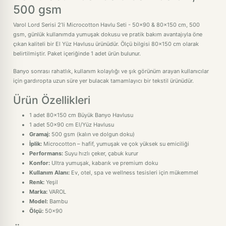
500 gsm
Varol Lord Serisi 2’li Microcotton Havlu Seti - 50x90 & 80x150 cm, 500
gsm, günlük kullanımda yumuşak dokusu ve pratik bakım avantajıyla öne
çıkan kaliteli bir El Yüz Havlusu ürünüdür. Ölçü bilgisi 80x150 cm olarak
belirtilmiştir. Paket içeriğinde 1 adet ürün bulunur.
Banyo sonrası rahatlık, kullanım kolaylığı ve şık görünüm arayan kullanıcılar
için gardıropta uzun süre yer bulacak tamamlayıcı bir tekstil ürünüdür.
Ürün Özellikleri
1 adet 80x150 cm Büyük Banyo Havlusu
1 adet 50x90 cm El/Yüz Havlusu
Gramaj:
500 gsm (kalın ve dolgun doku)
İplik:
Microcotton – hafif, yumuşak ve çok yüksek su emiciliği
Performans:
Suyu hızlı çeker, çabuk kurur
Konfor:
Ultra yumuşak, kabarık ve premium doku
Kullanım Alanı:
Ev, otel, spa ve wellness tesisleri için mükemmel
Renk:
Yeşil
Marka:
VAROL
Model:
Bambu
Ölçü:
50x90