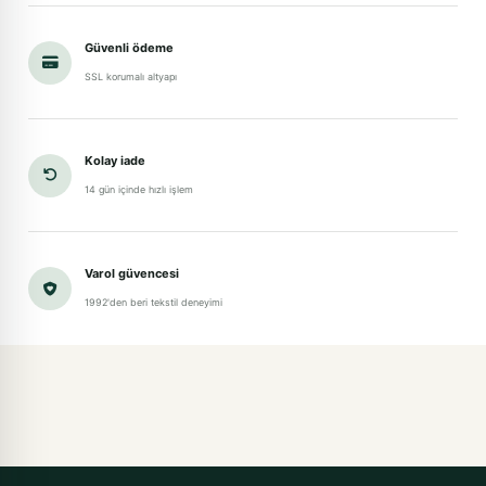
Güvenli ödeme
SSL korumalı altyapı
Kolay iade
14 gün içinde hızlı işlem
Varol güvencesi
1992'den beri tekstil deneyimi