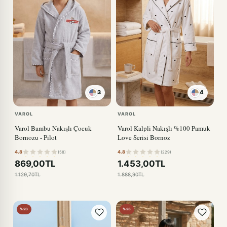
3
4
KIRMIZI
VAROL
VAROL
Varol Bambu Nakışlı Çocuk
Varol Kalpli Nakışlı %100 Pamuk
Bornozu - Pilot
Love Serisi Bornoz
4.8
4.8
(58)
(229)
869,00TL
1.453,00TL
1.129,70TL
1.888,90TL
%23
%23