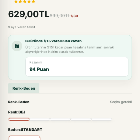
629,00TL
899,00TL
%30
9 aya varan taksit
Bu üründe %15 Varol Puan kazan
Ürün tutarının %15'i kadar puan hesabına tanımlanır, sonraki
alışverişlerinde indirim olarak kullanırsın.
Kazanım
94 Puan
Renk-Beden
Renk-Beden
Seçim gerekli
Renk:
BEJ
Beden:
STANDART